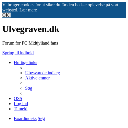
Vi bruger cookies for at sikre du får den bedste oplevelse på vort
websted.
Lær mere
OK!
Ulvegraven.dk
Forum for FC Midtjylland fans
Spring til indhold
Hurtige links
Ubesvarede indlæg
Aktive emner
Søg
OSS
Log ind
Tilmeld
Boardindeks
Søg