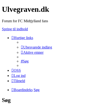
Ulvegraven.dk
Forum for FC Midtjylland fans
Spring til indhold
Hurtige links
Ubesvarede indlæg
Aktive emner
Søg
OSS
Log ind
Tilmeld
Boardindeks
Søg
Søg