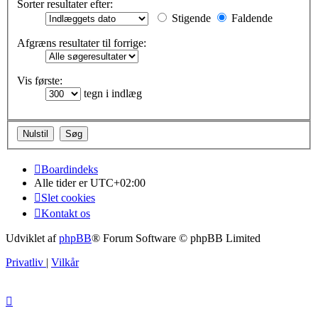
Sorter resultater efter:
Stigende
Faldende
Afgræns resultater til forrige:
Vis første:
tegn i indlæg
Boardindeks
Alle tider er
UTC+02:00
Slet cookies
Kontakt os
Udviklet af
phpBB
® Forum Software © phpBB Limited
Privatliv
|
Vilkår