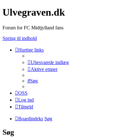
Ulvegraven.dk
Forum for FC Midtjylland fans
Spring til indhold
Hurtige links
Ubesvarede indlæg
Aktive emner
Søg
OSS
Log ind
Tilmeld
Boardindeks
Søg
Søg