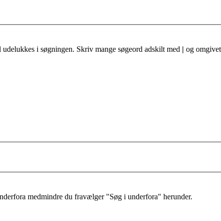
al udelukkes i søgningen. Skriv mange søgeord adskilt med
|
og omgivet 
 underfora medmindre du fravælger "Søg i underfora" herunder.