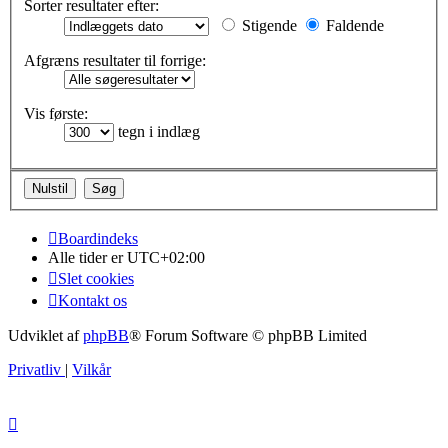
Sorter resultater efter:
Stigende
Faldende
Afgræns resultater til forrige:
Vis første:
tegn i indlæg
Boardindeks
Alle tider er
UTC+02:00
Slet cookies
Kontakt os
Udviklet af
phpBB
® Forum Software © phpBB Limited
Privatliv
|
Vilkår