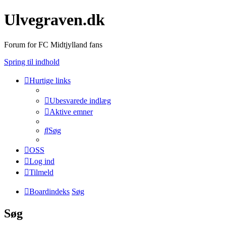
Ulvegraven.dk
Forum for FC Midtjylland fans
Spring til indhold
Hurtige links
Ubesvarede indlæg
Aktive emner
Søg
OSS
Log ind
Tilmeld
Boardindeks
Søg
Søg