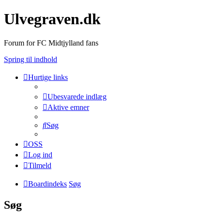
Ulvegraven.dk
Forum for FC Midtjylland fans
Spring til indhold
Hurtige links
Ubesvarede indlæg
Aktive emner
Søg
OSS
Log ind
Tilmeld
Boardindeks
Søg
Søg