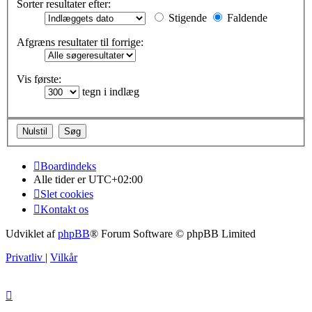
Sorter resultater efter:
Stigende
Faldende
Afgræns resultater til forrige:
Vis første:
tegn i indlæg
Boardindeks
Alle tider er
UTC+02:00
Slet cookies
Kontakt os
Udviklet af
phpBB
® Forum Software © phpBB Limited
Privatliv
|
Vilkår