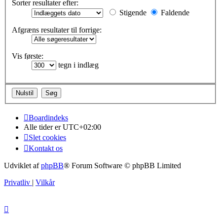
Sorter resultater efter:
Stigende
Faldende
Afgræns resultater til forrige:
Vis første:
tegn i indlæg
Boardindeks
Alle tider er
UTC+02:00
Slet cookies
Kontakt os
Udviklet af
phpBB
® Forum Software © phpBB Limited
Privatliv
|
Vilkår