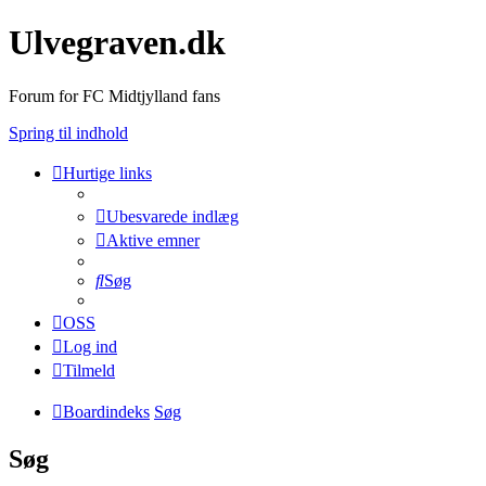
Ulvegraven.dk
Forum for FC Midtjylland fans
Spring til indhold
Hurtige links
Ubesvarede indlæg
Aktive emner
Søg
OSS
Log ind
Tilmeld
Boardindeks
Søg
Søg