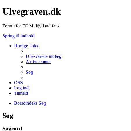
Ulvegraven.dk
Forum for FC Midtjylland fans
Spring til indhold
Hurtige links
Ubesvarede indlæg
Aktive emner
Søg
OSS
Log ind
Tilmeld
Boardindeks
Søg
Søg
Søgeord