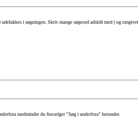
al udelukkes i søgningen. Skriv mange søgeord adskilt med
|
og omgivet 
 underfora medmindre du fravælger "Søg i underfora" herunder.