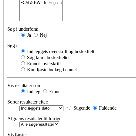
Søg i underfora:
Ja
Nej
Søg i:
Indlæggets overskrift og beskedfelt
Søg kun i beskedfeltet
Emnets overskrift
Kun første indlæg i emnet
Vis resultater som:
Indlæg
Emner
Sorter resultater efter:
Stigende
Faldende
Afgræns resultater til forrige:
Vis første: