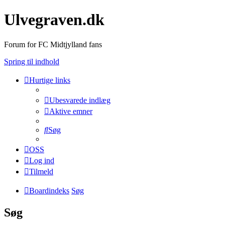
Ulvegraven.dk
Forum for FC Midtjylland fans
Spring til indhold
Hurtige links
Ubesvarede indlæg
Aktive emner
Søg
OSS
Log ind
Tilmeld
Boardindeks
Søg
Søg