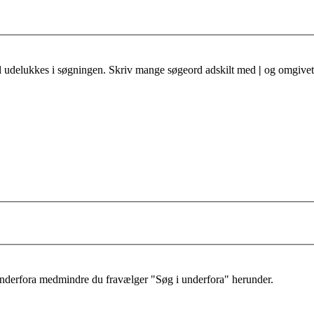
al udelukkes i søgningen. Skriv mange søgeord adskilt med
|
og omgivet 
 underfora medmindre du fravælger "Søg i underfora" herunder.