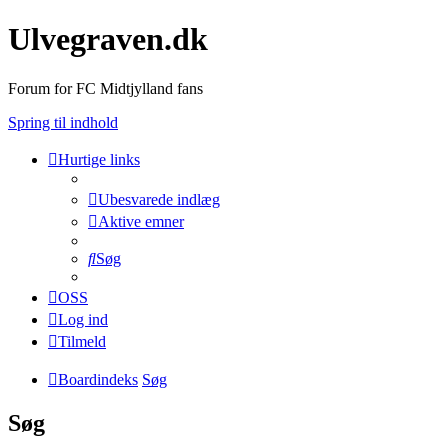
Ulvegraven.dk
Forum for FC Midtjylland fans
Spring til indhold
Hurtige links
Ubesvarede indlæg
Aktive emner
Søg
OSS
Log ind
Tilmeld
Boardindeks
Søg
Søg