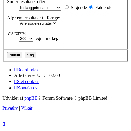
Sorter resultater efter:
Stigende
Faldende
Afgræns resultater til forrige:
Vis første:
tegn i indlæg
Boardindeks
Alle tider er
UTC+02:00
Slet cookies
Kontakt os
Udviklet af
phpBB
® Forum Software © phpBB Limited
Privatliv
|
Vilkår