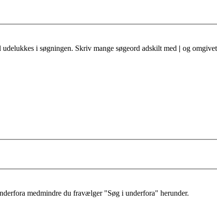
al udelukkes i søgningen. Skriv mange søgeord adskilt med
|
og omgivet 
 underfora medmindre du fravælger "Søg i underfora" herunder.