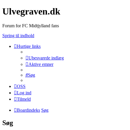
Ulvegraven.dk
Forum for FC Midtjylland fans
Spring til indhold
Hurtige links
Ubesvarede indlæg
Aktive emner
Søg
OSS
Log ind
Tilmeld
Boardindeks
Søg
Søg