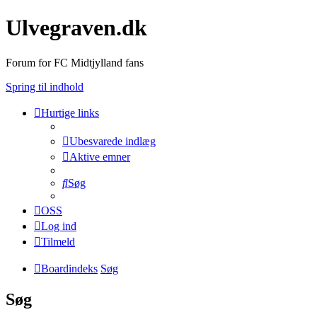
Ulvegraven.dk
Forum for FC Midtjylland fans
Spring til indhold
Hurtige links
Ubesvarede indlæg
Aktive emner
Søg
OSS
Log ind
Tilmeld
Boardindeks
Søg
Søg