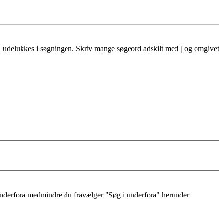
al udelukkes i søgningen. Skriv mange søgeord adskilt med
|
og omgivet 
 underfora medmindre du fravælger "Søg i underfora" herunder.