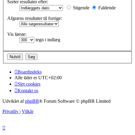
Sorter resultater efter:
Stigende
Faldende
Afgræns resultater til forrige:
Vis første:
tegn i indlæg
Boardindeks
Alle tider er
UTC+02:00
Slet cookies
Kontakt os
Udviklet af
phpBB
® Forum Software © phpBB Limited
Privatliv
|
Vilkår