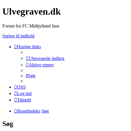
Ulvegraven.dk
Forum for FC Midtjylland fans
Spring til indhold
Hurtige links
Ubesvarede indlæg
Aktive emner
Søg
OSS
Log ind
Tilmeld
Boardindeks
Søg
Søg