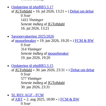
Opdatering til phpBB3.3.17
af
JGToftdahl
»
16. jul 2026, 13:21
» i
Debat om debat
0
Svar
1411
Visninger
Seneste indlæg
af
JGToftdahl
16. jul 2026, 13:21
Sæsonevaluering 2025/2026
af
mousebreaker
»
19. jun 2026, 19:20
» i
FCM & BW
0
Svar
314
Visninger
Seneste indlæg
af
mousebreaker
19. jun 2026, 19:20
Opdatering til phpBB3.3.15
af
JGToftdahl
»
30. jan 2026, 23:31
» i
Debat om debat
0
Svar
577
Visninger
Seneste indlæg
af
JGToftdahl
30. jan 2026, 23:31
SL R03: AGF - FCM
af
ABT
»
2. aug 2025, 18:00
» i
FCM & BW
0
Svar