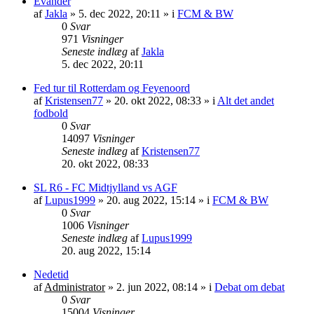
Evander
af
Jakla
»
5. dec 2022, 20:11
» i
FCM & BW
0
Svar
971
Visninger
Seneste indlæg
af
Jakla
5. dec 2022, 20:11
Fed tur til Rotterdam og Feyenoord
af
Kristensen77
»
20. okt 2022, 08:33
» i
Alt det andet
fodbold
0
Svar
14097
Visninger
Seneste indlæg
af
Kristensen77
20. okt 2022, 08:33
SL R6 - FC Midtjylland vs AGF
af
Lupus1999
»
20. aug 2022, 15:14
» i
FCM & BW
0
Svar
1006
Visninger
Seneste indlæg
af
Lupus1999
20. aug 2022, 15:14
Nedetid
af
Administrator
»
2. jun 2022, 08:14
» i
Debat om debat
0
Svar
15004
Visninger