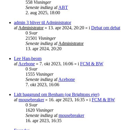
558
Visninger
Seneste indlæg
af
ABT
2. aug 2025, 18:00
admin 3 bliver til Administrator
af
Administrator
»
13. apr 2024, 20:20
» i
Debat om debat
0
Svar
21501
Visninger
Seneste indlæg
af
Administrator
13. apr 2024, 20:20
Lee Han-beom
af
Acebone
»
7. okt 2023, 16:06
» i
FCM & BW
0
Svar
1555
Visninger
Seneste indlæg
af
Acebone
7. okt 2023, 16:06
Lidt baggrund om Benham (og Brightons ejer)
af
mousebreaker
»
16. apr 2023, 16:35
» i
FCM & BW
0
Svar
1620
Visninger
Seneste indlæg
af
mousebreaker
16. apr 2023, 16:35