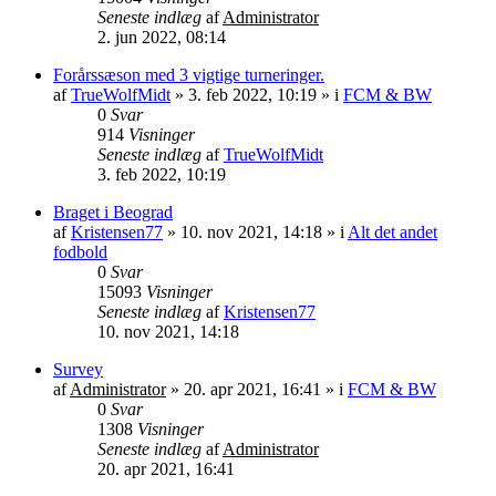
Seneste indlæg
af
Administrator
2. jun 2022, 08:14
Forårssæson med 3 vigtige turneringer.
af
TrueWolfMidt
»
3. feb 2022, 10:19
» i
FCM & BW
0
Svar
914
Visninger
Seneste indlæg
af
TrueWolfMidt
3. feb 2022, 10:19
Braget i Beograd
af
Kristensen77
»
10. nov 2021, 14:18
» i
Alt det andet
fodbold
0
Svar
15093
Visninger
Seneste indlæg
af
Kristensen77
10. nov 2021, 14:18
Survey
af
Administrator
»
20. apr 2021, 16:41
» i
FCM & BW
0
Svar
1308
Visninger
Seneste indlæg
af
Administrator
20. apr 2021, 16:41