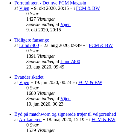
Forretningen - Det nye FCM Magasin
af
Vijen
»
9. okt 2020, 20:15
» i
FCM & BW
0
Svar
1427
Visninger
Seneste indlæg
af
Vijen
9. okt 2020, 20:15
Tidligere fansange
af
Lund7400
»
23. aug 2020, 09:49
» i
FCM & BW
0
Svar
1391
Visninger
Seneste indlæg
af
Lund7400
23. aug 2020, 09:49
Evander skadet
af
Vijen
»
19. jun 2020, 00:23
» i
FCM & BW
0
Svar
1680
Visninger
Seneste indlæg
af
Vijen
19. jun 2020, 00:23
Byd på matchworn og signerede trøjer til velgørenhed
af
Afrikaneren
»
18. maj 2020, 15:19
» i
FCM & BW
0
Svar
1539
Visninger