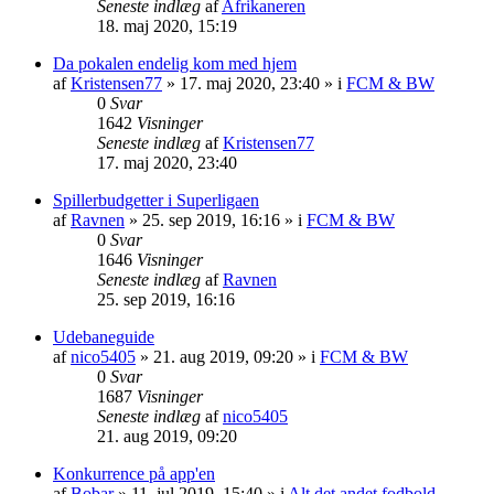
Seneste indlæg
af
Afrikaneren
18. maj 2020, 15:19
Da pokalen endelig kom med hjem
af
Kristensen77
»
17. maj 2020, 23:40
» i
FCM & BW
0
Svar
1642
Visninger
Seneste indlæg
af
Kristensen77
17. maj 2020, 23:40
Spillerbudgetter i Superligaen
af
Ravnen
»
25. sep 2019, 16:16
» i
FCM & BW
0
Svar
1646
Visninger
Seneste indlæg
af
Ravnen
25. sep 2019, 16:16
Udebaneguide
af
nico5405
»
21. aug 2019, 09:20
» i
FCM & BW
0
Svar
1687
Visninger
Seneste indlæg
af
nico5405
21. aug 2019, 09:20
Konkurrence på app'en
af
Bobar
»
11. jul 2019, 15:40
» i
Alt det andet fodbold