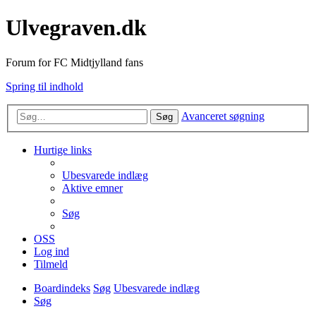
Ulvegraven.dk
Forum for FC Midtjylland fans
Spring til indhold
Avanceret søgning
Søg
Hurtige links
Ubesvarede indlæg
Aktive emner
Søg
OSS
Log ind
Tilmeld
Boardindeks
Søg
Ubesvarede indlæg
Søg