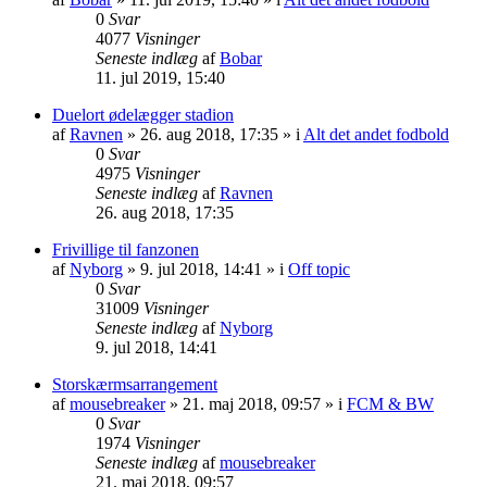
0
Svar
4077
Visninger
Seneste indlæg
af
Bobar
11. jul 2019, 15:40
Duelort ødelægger stadion
af
Ravnen
»
26. aug 2018, 17:35
» i
Alt det andet fodbold
0
Svar
4975
Visninger
Seneste indlæg
af
Ravnen
26. aug 2018, 17:35
Frivillige til fanzonen
af
Nyborg
»
9. jul 2018, 14:41
» i
Off topic
0
Svar
31009
Visninger
Seneste indlæg
af
Nyborg
9. jul 2018, 14:41
Storskærmsarrangement
af
mousebreaker
»
21. maj 2018, 09:57
» i
FCM & BW
0
Svar
1974
Visninger
Seneste indlæg
af
mousebreaker
21. maj 2018, 09:57