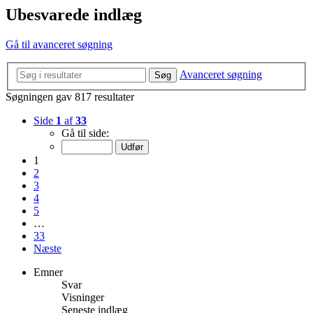
Ubesvarede indlæg
Gå til avanceret søgning
Avanceret søgning
Søg
Søgningen gav 817 resultater
Side
1
af
33
Gå til side:
1
2
3
4
5
…
33
Næste
Emner
Svar
Visninger
Seneste indlæg