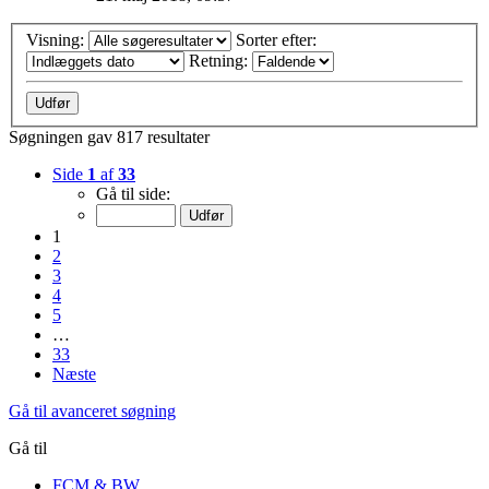
Visning:
Sorter efter:
Retning:
Søgningen gav 817 resultater
Side
1
af
33
Gå til side:
1
2
3
4
5
…
33
Næste
Gå til avanceret søgning
Gå til
FCM & BW