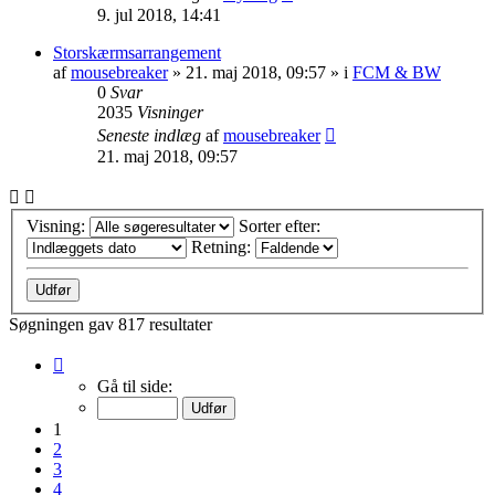
9. jul 2018, 14:41
Storskærmsarrangement
af
mousebreaker
»
21. maj 2018, 09:57
» i
FCM & BW
0
Svar
2035
Visninger
Seneste indlæg
af
mousebreaker
21. maj 2018, 09:57
Visning:
Sorter efter:
Retning:
Søgningen gav 817 resultater
Side
1
Gå til side:
af
33
1
2
3
4