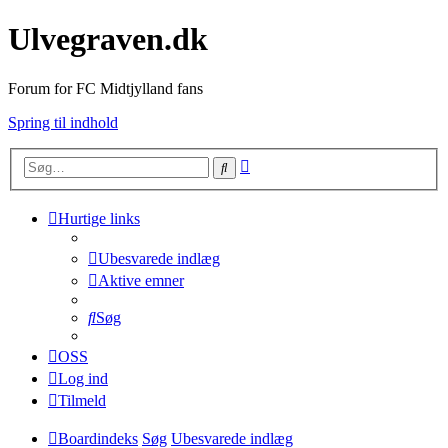
Ulvegraven.dk
Forum for FC Midtjylland fans
Spring til indhold
Avanceret
Søg
søgning
Hurtige links
Ubesvarede indlæg
Aktive emner
Søg
OSS
Log ind
Tilmeld
Boardindeks
Søg
Ubesvarede indlæg