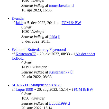
1680
Visninger
Seneste indlæg
af
mousebreaker
16. apr 2023, 16:35
Evander
af
Jakla
»
5. dec 2022, 20:11
» i
FCM & BW
0
Svar
1030
Visninger
Seneste indlæg
af
Jakla
5. dec 2022, 20:11
Fed tur til Rotterdam og Feyenoord
af
Kristensen77
»
20. okt 2022, 08:33
» i
Alt det andet
fodbold
0
Svar
14191
Visninger
Seneste indlæg
af
Kristensen77
20. okt 2022, 08:33
SL R6 - FC Midtjylland vs AGF
af
Lupus1999
»
20. aug 2022, 15:14
» i
FCM & BW
0
Svar
1056
Visninger
Seneste indlæg
af
Lupus1999
20. aug 2022, 15:14