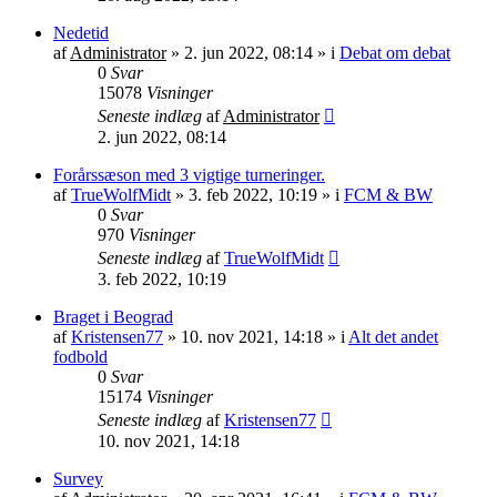
Nedetid
af
Administrator
»
2. jun 2022, 08:14
» i
Debat om debat
0
Svar
15078
Visninger
Seneste indlæg
af
Administrator
2. jun 2022, 08:14
Forårssæson med 3 vigtige turneringer.
af
TrueWolfMidt
»
3. feb 2022, 10:19
» i
FCM & BW
0
Svar
970
Visninger
Seneste indlæg
af
TrueWolfMidt
3. feb 2022, 10:19
Braget i Beograd
af
Kristensen77
»
10. nov 2021, 14:18
» i
Alt det andet
fodbold
0
Svar
15174
Visninger
Seneste indlæg
af
Kristensen77
10. nov 2021, 14:18
Survey