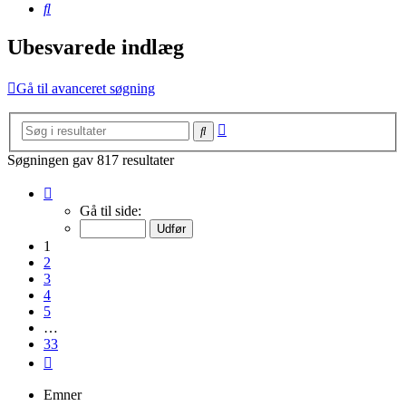
Søg
Ubesvarede indlæg
Gå til avanceret søgning
Avanceret
Søg
søgning
Søgningen gav 817 resultater
Side
1
Gå til side:
af
33
1
2
3
4
5
…
33
Næste
Emner