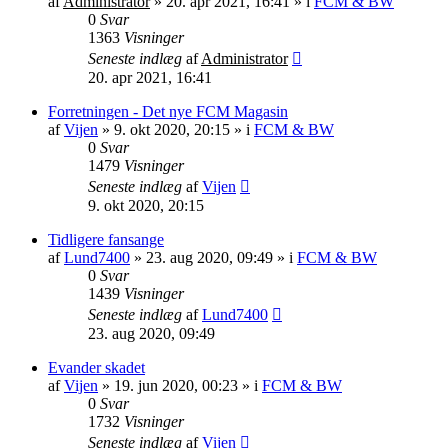
af
Administrator
»
20. apr 2021, 16:41
» i
FCM & BW
0
Svar
1363
Visninger
Seneste indlæg
af
Administrator
20. apr 2021, 16:41
Forretningen - Det nye FCM Magasin
af
Vijen
»
9. okt 2020, 20:15
» i
FCM & BW
0
Svar
1479
Visninger
Seneste indlæg
af
Vijen
9. okt 2020, 20:15
Tidligere fansange
af
Lund7400
»
23. aug 2020, 09:49
» i
FCM & BW
0
Svar
1439
Visninger
Seneste indlæg
af
Lund7400
23. aug 2020, 09:49
Evander skadet
af
Vijen
»
19. jun 2020, 00:23
» i
FCM & BW
0
Svar
1732
Visninger
Seneste indlæg
af
Vijen