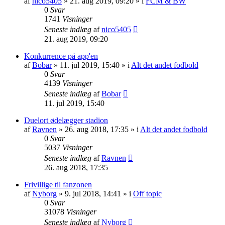
af
nico5405
»
21. aug 2019, 09:20
» i
FCM & BW
0
Svar
1741
Visninger
Seneste indlæg
af
nico5405
21. aug 2019, 09:20
Konkurrence på app'en
af
Bobar
»
11. jul 2019, 15:40
» i
Alt det andet fodbold
0
Svar
4139
Visninger
Seneste indlæg
af
Bobar
11. jul 2019, 15:40
Duelort ødelægger stadion
af
Ravnen
»
26. aug 2018, 17:35
» i
Alt det andet fodbold
0
Svar
5037
Visninger
Seneste indlæg
af
Ravnen
26. aug 2018, 17:35
Frivillige til fanzonen
af
Nyborg
»
9. jul 2018, 14:41
» i
Off topic
0
Svar
31078
Visninger
Seneste indlæg
af
Nyborg