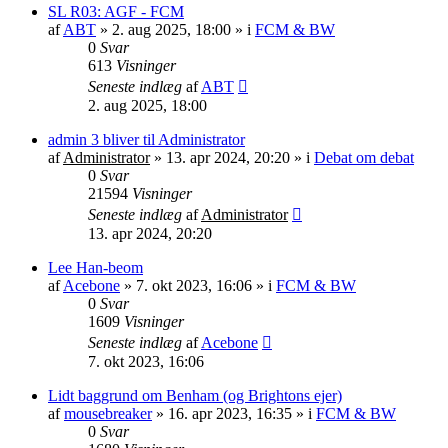
SL R03: AGF - FCM
af
ABT
»
2. aug 2025, 18:00
» i
FCM & BW
0
Svar
613
Visninger
Seneste indlæg
af
ABT
2. aug 2025, 18:00
admin 3 bliver til Administrator
af
Administrator
»
13. apr 2024, 20:20
» i
Debat om debat
0
Svar
21594
Visninger
Seneste indlæg
af
Administrator
13. apr 2024, 20:20
Lee Han-beom
af
Acebone
»
7. okt 2023, 16:06
» i
FCM & BW
0
Svar
1609
Visninger
Seneste indlæg
af
Acebone
7. okt 2023, 16:06
Lidt baggrund om Benham (og Brightons ejer)
af
mousebreaker
»
16. apr 2023, 16:35
» i
FCM & BW
0
Svar