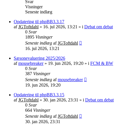
Svar
Visninger
Seneste indlæg
Opdatering til phpBB3.3.17
af
JGToftdahl
»
16. jul 2026, 13:21
» i
Debat om debat
0
Svar
1895
Visninger
Seneste indlæg
af
JGToftdahl
16. jul 2026, 13:21
Sæsonevaluering 2025/2026
af
mousebreaker
»
19. jun 2026, 19:20
» i
FCM & BW
0
Svar
387
Visninger
Seneste indlæg
af
mousebreaker
19. jun 2026, 19:20
Opdatering til phpBB3.3.15
af
JGToftdahl
»
30. jan 2026, 23:31
» i
Debat om debat
0
Svar
664
Visninger
Seneste indlæg
af
JGToftdahl
30. jan 2026, 23:31