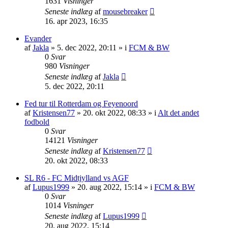
1631
Visninger
Seneste indlæg
af
mousebreaker
16. apr 2023, 16:35
Evander
af
Jakla
»
5. dec 2022, 20:11
» i
FCM & BW
0
Svar
980
Visninger
Seneste indlæg
af
Jakla
5. dec 2022, 20:11
Fed tur til Rotterdam og Feyenoord
af
Kristensen77
»
20. okt 2022, 08:33
» i
Alt det andet
fodbold
0
Svar
14121
Visninger
Seneste indlæg
af
Kristensen77
20. okt 2022, 08:33
SL R6 - FC Midtjylland vs AGF
af
Lupus1999
»
20. aug 2022, 15:14
» i
FCM & BW
0
Svar
1014
Visninger
Seneste indlæg
af
Lupus1999
20. aug 2022, 15:14