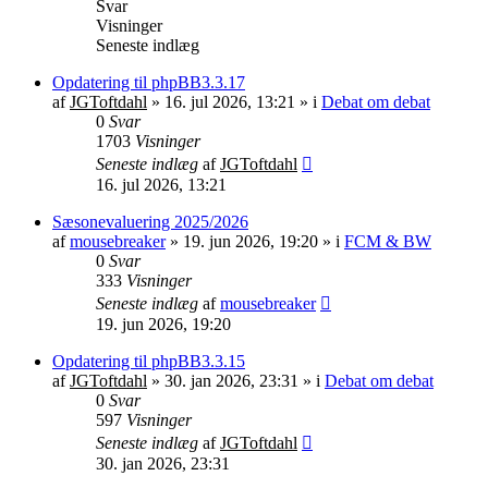
Svar
Visninger
Seneste indlæg
Opdatering til phpBB3.3.17
af
JGToftdahl
»
16. jul 2026, 13:21
» i
Debat om debat
0
Svar
1703
Visninger
Seneste indlæg
af
JGToftdahl
16. jul 2026, 13:21
Sæsonevaluering 2025/2026
af
mousebreaker
»
19. jun 2026, 19:20
» i
FCM & BW
0
Svar
333
Visninger
Seneste indlæg
af
mousebreaker
19. jun 2026, 19:20
Opdatering til phpBB3.3.15
af
JGToftdahl
»
30. jan 2026, 23:31
» i
Debat om debat
0
Svar
597
Visninger
Seneste indlæg
af
JGToftdahl
30. jan 2026, 23:31