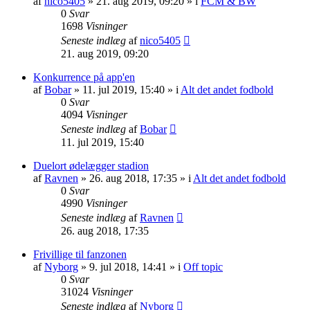
af
nico5405
»
21. aug 2019, 09:20
» i
FCM & BW
0
Svar
1698
Visninger
Seneste indlæg
af
nico5405
21. aug 2019, 09:20
Konkurrence på app'en
af
Bobar
»
11. jul 2019, 15:40
» i
Alt det andet fodbold
0
Svar
4094
Visninger
Seneste indlæg
af
Bobar
11. jul 2019, 15:40
Duelort ødelægger stadion
af
Ravnen
»
26. aug 2018, 17:35
» i
Alt det andet fodbold
0
Svar
4990
Visninger
Seneste indlæg
af
Ravnen
26. aug 2018, 17:35
Frivillige til fanzonen
af
Nyborg
»
9. jul 2018, 14:41
» i
Off topic
0
Svar
31024
Visninger
Seneste indlæg
af
Nyborg