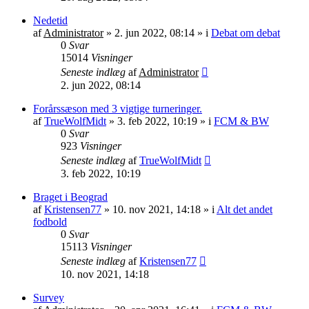
Nedetid
af
Administrator
»
2. jun 2022, 08:14
» i
Debat om debat
0
Svar
15014
Visninger
Seneste indlæg
af
Administrator
2. jun 2022, 08:14
Forårssæson med 3 vigtige turneringer.
af
TrueWolfMidt
»
3. feb 2022, 10:19
» i
FCM & BW
0
Svar
923
Visninger
Seneste indlæg
af
TrueWolfMidt
3. feb 2022, 10:19
Braget i Beograd
af
Kristensen77
»
10. nov 2021, 14:18
» i
Alt det andet
fodbold
0
Svar
15113
Visninger
Seneste indlæg
af
Kristensen77
10. nov 2021, 14:18
Survey