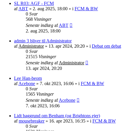
SL R03: AGF - FCM
af
ABT
»
2. aug 2025, 18:00
» i
FCM & BW
0
Svar
568
Visninger
Seneste indlæg
af
ABT
2. aug 2025, 18:00
admin 3 bliver til Administrator
af
Administrator
»
13. apr 2024, 20:20
» i
Debat om debat
0
Svar
21515
Visninger
Seneste indlæg
af
Administrator
13. apr 2024, 20:20
Lee Han-beom
af
Acebone
»
7. okt 2023, 16:06
» i
FCM & BW
0
Svar
1565
Visninger
Seneste indlæg
af
Acebone
7. okt 2023, 16:06
Lidt baggrund om Benham (og Brightons ejer)
af
mousebreaker
»
16. apr 2023, 16:35
» i
FCM & BW
0
Svar