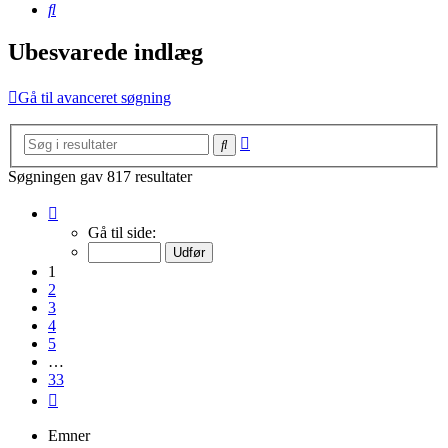
Søg
Ubesvarede indlæg
Gå til avanceret søgning
Avanceret
Søg
søgning
Søgningen gav 817 resultater
Side
1
Gå til side:
af
33
1
2
3
4
5
…
33
Næste
Emner