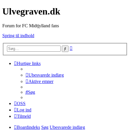
Ulvegraven.dk
Forum for FC Midtjylland fans
Spring til indhold
Avanceret
Søg
søgning
Hurtige links
Ubesvarede indlæg
Aktive emner
Søg
OSS
Log ind
Tilmeld
Boardindeks
Søg
Ubesvarede indlæg