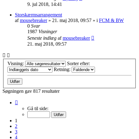
9. jul 2018, 14:41
Storskærmsarrangement
af
mousebreaker
»
21. maj 2018, 09:57
» i
FCM & BW
0
Svar
1987
Visninger
Seneste indlæg
af
mousebreaker
21. maj 2018, 09:57
Visning:
Sorter efter:
Retning:
Søgningen gav 817 resultater
Side
1
Gå til side:
af
33
1
2
3
4