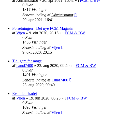
af
Administrator
»
20. apr 2021, 16:41
» i
FCM & BW
0
Svar
1317
Visninger
Seneste indlæg
af
Administrator
20. apr 2021, 16:41
Forretningen - Det nye FCM Magasin
af
Vijen
»
9. okt 2020, 20:15
» i
FCM & BW
0
Svar
1436
Visninger
Seneste indlæg
af
Vijen
9. okt 2020, 20:15
Tidligere fansange
af
Lund7400
»
23. aug 2020, 09:49
» i
FCM & BW
0
Svar
1401
Visninger
Seneste indlæg
af
Lund7400
23. aug 2020, 09:49
Evander skadet
af
Vijen
»
19. jun 2020, 00:23
» i
FCM & BW
0
Svar
1693
Visninger
Seneste indlæg
af
Vijen