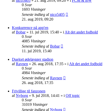
af
nico5405
»
21. aug 2019, 09:20
» i
FCM & BW
0
Svar
1693
Visninger
Seneste indlæg
af
nico5405
21. aug 2019, 09:20
Konkurrence på app'en
af
Bobar
»
11. jul 2019, 15:40
» i
Alt det andet fodbold
0
Svar
4085
Visninger
Seneste indlæg
af
Bobar
11. jul 2019, 15:40
Duelort ødelægger stadion
af
Ravnen
»
26. aug 2018, 17:35
» i
Alt det andet fodbold
0
Svar
4984
Visninger
Seneste indlæg
af
Ravnen
26. aug 2018, 17:35
Frivillige til fanzonen
af
Nyborg
»
9. jul 2018, 14:41
» i
Off topic
0
Svar
31019
Visninger
Seneste indlæg
af
Nyborg