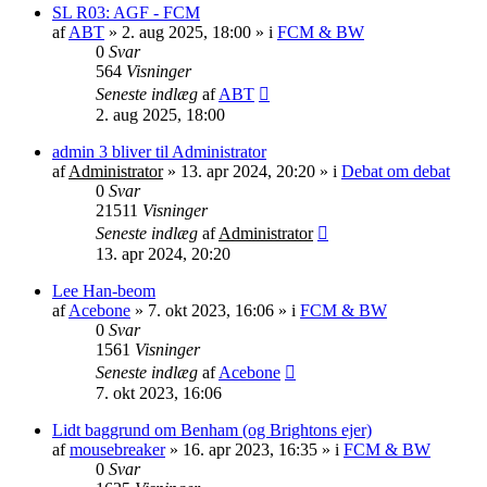
SL R03: AGF - FCM
af
ABT
»
2. aug 2025, 18:00
» i
FCM & BW
0
Svar
564
Visninger
Seneste indlæg
af
ABT
2. aug 2025, 18:00
admin 3 bliver til Administrator
af
Administrator
»
13. apr 2024, 20:20
» i
Debat om debat
0
Svar
21511
Visninger
Seneste indlæg
af
Administrator
13. apr 2024, 20:20
Lee Han-beom
af
Acebone
»
7. okt 2023, 16:06
» i
FCM & BW
0
Svar
1561
Visninger
Seneste indlæg
af
Acebone
7. okt 2023, 16:06
Lidt baggrund om Benham (og Brightons ejer)
af
mousebreaker
»
16. apr 2023, 16:35
» i
FCM & BW
0
Svar