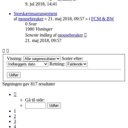
9. jul 2018, 14:41
Storskærmsarrangement
af
mousebreaker
»
21. maj 2018, 09:57
» i
FCM & BW
0
Svar
1980
Visninger
Seneste indlæg
af
mousebreaker
21. maj 2018, 09:57
Visning:
Sorter efter:
Retning:
Søgningen gav 817 resultater
Side
1
Gå til side:
af
33
1
2
3
4