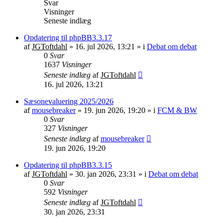
Svar
Visninger
Seneste indlæg
Opdatering til phpBB3.3.17
af
JGToftdahl
»
16. jul 2026, 13:21
» i
Debat om debat
0
Svar
1637
Visninger
Seneste indlæg
af
JGToftdahl
16. jul 2026, 13:21
Sæsonevaluering 2025/2026
af
mousebreaker
»
19. jun 2026, 19:20
» i
FCM & BW
0
Svar
327
Visninger
Seneste indlæg
af
mousebreaker
19. jun 2026, 19:20
Opdatering til phpBB3.3.15
af
JGToftdahl
»
30. jan 2026, 23:31
» i
Debat om debat
0
Svar
592
Visninger
Seneste indlæg
af
JGToftdahl
30. jan 2026, 23:31