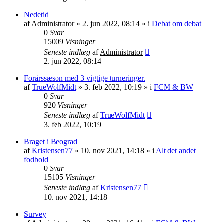
Nedetid
af
Administrator
»
2. jun 2022, 08:14
» i
Debat om debat
0
Svar
15009
Visninger
Seneste indlæg
af
Administrator
2. jun 2022, 08:14
Forårssæson med 3 vigtige turneringer.
af
TrueWolfMidt
»
3. feb 2022, 10:19
» i
FCM & BW
0
Svar
920
Visninger
Seneste indlæg
af
TrueWolfMidt
3. feb 2022, 10:19
Braget i Beograd
af
Kristensen77
»
10. nov 2021, 14:18
» i
Alt det andet
fodbold
0
Svar
15105
Visninger
Seneste indlæg
af
Kristensen77
10. nov 2021, 14:18
Survey