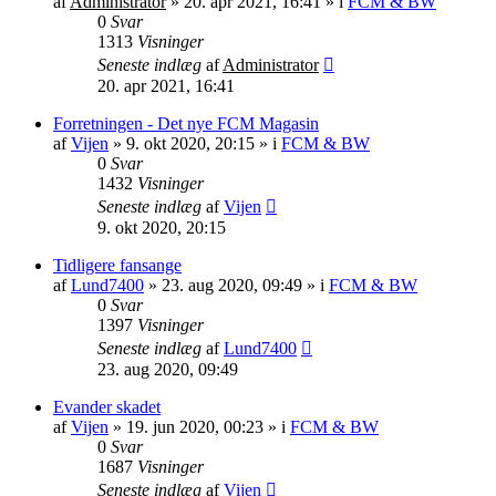
af
Administrator
»
20. apr 2021, 16:41
» i
FCM & BW
0
Svar
1313
Visninger
Seneste indlæg
af
Administrator
20. apr 2021, 16:41
Forretningen - Det nye FCM Magasin
af
Vijen
»
9. okt 2020, 20:15
» i
FCM & BW
0
Svar
1432
Visninger
Seneste indlæg
af
Vijen
9. okt 2020, 20:15
Tidligere fansange
af
Lund7400
»
23. aug 2020, 09:49
» i
FCM & BW
0
Svar
1397
Visninger
Seneste indlæg
af
Lund7400
23. aug 2020, 09:49
Evander skadet
af
Vijen
»
19. jun 2020, 00:23
» i
FCM & BW
0
Svar
1687
Visninger
Seneste indlæg
af
Vijen