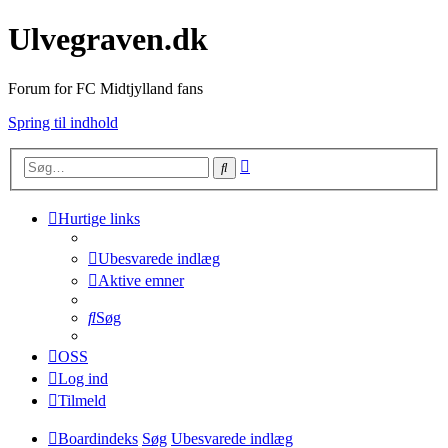
Ulvegraven.dk
Forum for FC Midtjylland fans
Spring til indhold
Avanceret
Søg
søgning
Hurtige links
Ubesvarede indlæg
Aktive emner
Søg
OSS
Log ind
Tilmeld
Boardindeks
Søg
Ubesvarede indlæg