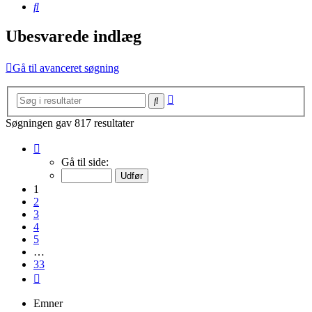
Søg
Ubesvarede indlæg
Gå til avanceret søgning
Avanceret
Søg
søgning
Søgningen gav 817 resultater
Side
1
Gå til side:
af
33
1
2
3
4
5
…
33
Næste
Emner