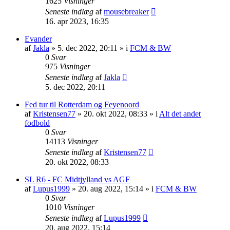
1625
Visninger
Seneste indlæg
af
mousebreaker
16. apr 2023, 16:35
Evander
af
Jakla
»
5. dec 2022, 20:11
» i
FCM & BW
0
Svar
975
Visninger
Seneste indlæg
af
Jakla
5. dec 2022, 20:11
Fed tur til Rotterdam og Feyenoord
af
Kristensen77
»
20. okt 2022, 08:33
» i
Alt det andet
fodbold
0
Svar
14113
Visninger
Seneste indlæg
af
Kristensen77
20. okt 2022, 08:33
SL R6 - FC Midtjylland vs AGF
af
Lupus1999
»
20. aug 2022, 15:14
» i
FCM & BW
0
Svar
1010
Visninger
Seneste indlæg
af
Lupus1999
20. aug 2022, 15:14