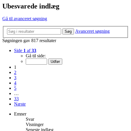
Ubesvarede indlæg
Gå til avanceret søgning
Avanceret søgning
Søg
Søgningen gav 817 resultater
Side
1
af
33
Gå til side:
1
2
3
4
5
…
33
Næste
Emner
Svar
Visninger
Seneste indlæg