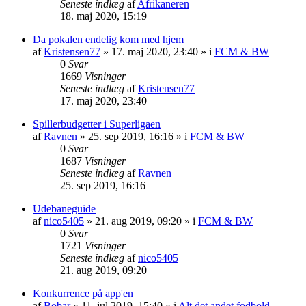
Seneste indlæg
af
Afrikaneren
18. maj 2020, 15:19
Da pokalen endelig kom med hjem
af
Kristensen77
»
17. maj 2020, 23:40
» i
FCM & BW
0
Svar
1669
Visninger
Seneste indlæg
af
Kristensen77
17. maj 2020, 23:40
Spillerbudgetter i Superligaen
af
Ravnen
»
25. sep 2019, 16:16
» i
FCM & BW
0
Svar
1687
Visninger
Seneste indlæg
af
Ravnen
25. sep 2019, 16:16
Udebaneguide
af
nico5405
»
21. aug 2019, 09:20
» i
FCM & BW
0
Svar
1721
Visninger
Seneste indlæg
af
nico5405
21. aug 2019, 09:20
Konkurrence på app'en
af
Bobar
»
11. jul 2019, 15:40
» i
Alt det andet fodbold