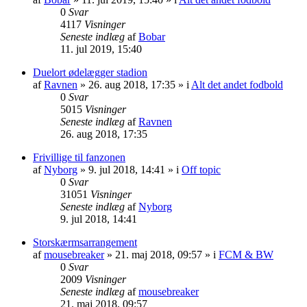
0
Svar
4117
Visninger
Seneste indlæg
af
Bobar
11. jul 2019, 15:40
Duelort ødelægger stadion
af
Ravnen
»
26. aug 2018, 17:35
» i
Alt det andet fodbold
0
Svar
5015
Visninger
Seneste indlæg
af
Ravnen
26. aug 2018, 17:35
Frivillige til fanzonen
af
Nyborg
»
9. jul 2018, 14:41
» i
Off topic
0
Svar
31051
Visninger
Seneste indlæg
af
Nyborg
9. jul 2018, 14:41
Storskærmsarrangement
af
mousebreaker
»
21. maj 2018, 09:57
» i
FCM & BW
0
Svar
2009
Visninger
Seneste indlæg
af
mousebreaker
21. maj 2018, 09:57