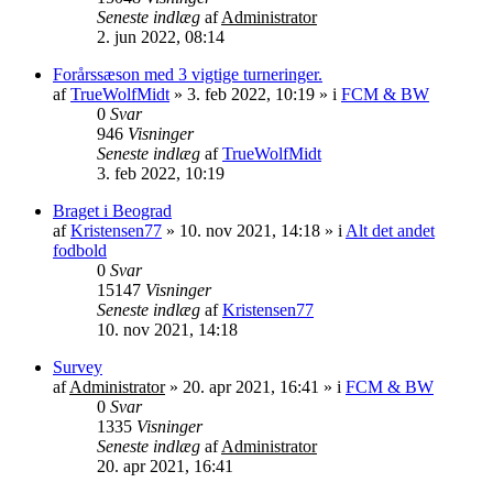
Seneste indlæg
af
Administrator
2. jun 2022, 08:14
Forårssæson med 3 vigtige turneringer.
af
TrueWolfMidt
»
3. feb 2022, 10:19
» i
FCM & BW
0
Svar
946
Visninger
Seneste indlæg
af
TrueWolfMidt
3. feb 2022, 10:19
Braget i Beograd
af
Kristensen77
»
10. nov 2021, 14:18
» i
Alt det andet
fodbold
0
Svar
15147
Visninger
Seneste indlæg
af
Kristensen77
10. nov 2021, 14:18
Survey
af
Administrator
»
20. apr 2021, 16:41
» i
FCM & BW
0
Svar
1335
Visninger
Seneste indlæg
af
Administrator
20. apr 2021, 16:41