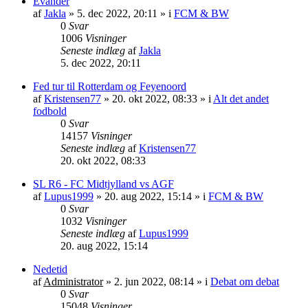
Evander
af
Jakla
»
5. dec 2022, 20:11
» i
FCM & BW
0
Svar
1006
Visninger
Seneste indlæg
af
Jakla
5. dec 2022, 20:11
Fed tur til Rotterdam og Feyenoord
af
Kristensen77
»
20. okt 2022, 08:33
» i
Alt det andet
fodbold
0
Svar
14157
Visninger
Seneste indlæg
af
Kristensen77
20. okt 2022, 08:33
SL R6 - FC Midtjylland vs AGF
af
Lupus1999
»
20. aug 2022, 15:14
» i
FCM & BW
0
Svar
1032
Visninger
Seneste indlæg
af
Lupus1999
20. aug 2022, 15:14
Nedetid
af
Administrator
»
2. jun 2022, 08:14
» i
Debat om debat
0
Svar
15048
Visninger