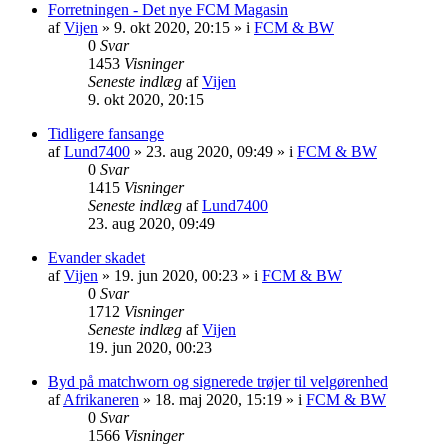
Forretningen - Det nye FCM Magasin
af
Vijen
»
9. okt 2020, 20:15
» i
FCM & BW
0
Svar
1453
Visninger
Seneste indlæg
af
Vijen
9. okt 2020, 20:15
Tidligere fansange
af
Lund7400
»
23. aug 2020, 09:49
» i
FCM & BW
0
Svar
1415
Visninger
Seneste indlæg
af
Lund7400
23. aug 2020, 09:49
Evander skadet
af
Vijen
»
19. jun 2020, 00:23
» i
FCM & BW
0
Svar
1712
Visninger
Seneste indlæg
af
Vijen
19. jun 2020, 00:23
Byd på matchworn og signerede trøjer til velgørenhed
af
Afrikaneren
»
18. maj 2020, 15:19
» i
FCM & BW
0
Svar
1566
Visninger