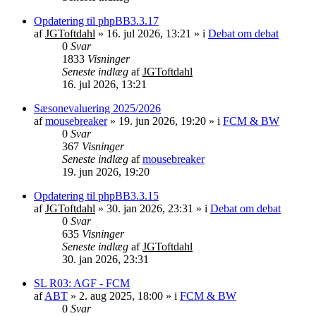
Opdatering til phpBB3.3.17
af
JGToftdahl
»
16. jul 2026, 13:21
» i
Debat om debat
0
Svar
1833
Visninger
Seneste indlæg
af
JGToftdahl
16. jul 2026, 13:21
Sæsonevaluering 2025/2026
af
mousebreaker
»
19. jun 2026, 19:20
» i
FCM & BW
0
Svar
367
Visninger
Seneste indlæg
af
mousebreaker
19. jun 2026, 19:20
Opdatering til phpBB3.3.15
af
JGToftdahl
»
30. jan 2026, 23:31
» i
Debat om debat
0
Svar
635
Visninger
Seneste indlæg
af
JGToftdahl
30. jan 2026, 23:31
SL R03: AGF - FCM
af
ABT
»
2. aug 2025, 18:00
» i
FCM & BW
0
Svar