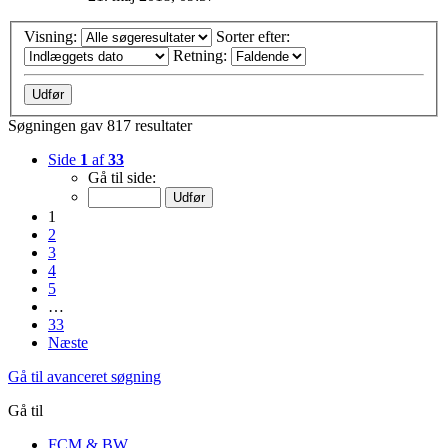
Visning:
Sorter efter:
Retning:
Søgningen gav 817 resultater
Side
1
af
33
Gå til side:
1
2
3
4
5
…
33
Næste
Gå til avanceret søgning
Gå til
FCM & BW