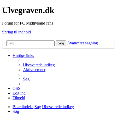
Ulvegraven.dk
Forum for FC Midtjylland fans
Spring til indhold
Avanceret søgning
Søg
Hurtige links
Ubesvarede indlæg
Aktive emner
Søg
OSS
Log ind
Tilmeld
Boardindeks
Søg
Ubesvarede indlæg
Søg