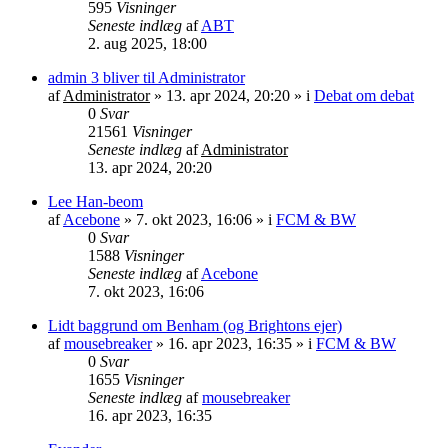
595
Visninger
Seneste indlæg
af
ABT
2. aug 2025, 18:00
admin 3 bliver til Administrator
af
Administrator
»
13. apr 2024, 20:20
» i
Debat om debat
0
Svar
21561
Visninger
Seneste indlæg
af
Administrator
13. apr 2024, 20:20
Lee Han-beom
af
Acebone
»
7. okt 2023, 16:06
» i
FCM & BW
0
Svar
1588
Visninger
Seneste indlæg
af
Acebone
7. okt 2023, 16:06
Lidt baggrund om Benham (og Brightons ejer)
af
mousebreaker
»
16. apr 2023, 16:35
» i
FCM & BW
0
Svar
1655
Visninger
Seneste indlæg
af
mousebreaker
16. apr 2023, 16:35