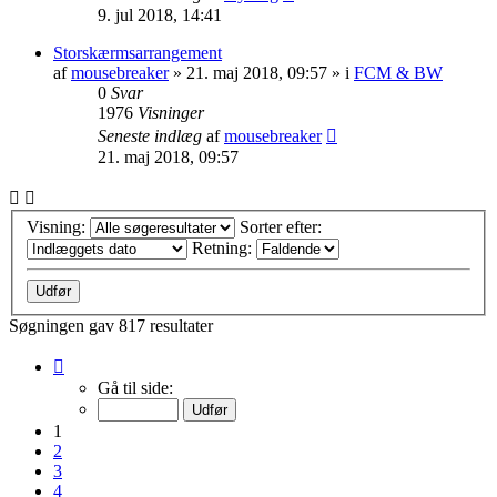
9. jul 2018, 14:41
Storskærmsarrangement
af
mousebreaker
»
21. maj 2018, 09:57
» i
FCM & BW
0
Svar
1976
Visninger
Seneste indlæg
af
mousebreaker
21. maj 2018, 09:57
Visning:
Sorter efter:
Retning:
Søgningen gav 817 resultater
Side
1
Gå til side:
af
33
1
2
3
4