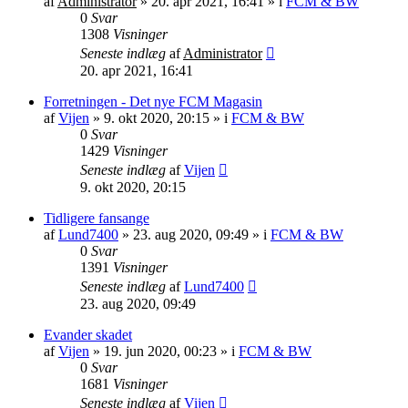
af
Administrator
»
20. apr 2021, 16:41
» i
FCM & BW
0
Svar
1308
Visninger
Seneste indlæg
af
Administrator
20. apr 2021, 16:41
Forretningen - Det nye FCM Magasin
af
Vijen
»
9. okt 2020, 20:15
» i
FCM & BW
0
Svar
1429
Visninger
Seneste indlæg
af
Vijen
9. okt 2020, 20:15
Tidligere fansange
af
Lund7400
»
23. aug 2020, 09:49
» i
FCM & BW
0
Svar
1391
Visninger
Seneste indlæg
af
Lund7400
23. aug 2020, 09:49
Evander skadet
af
Vijen
»
19. jun 2020, 00:23
» i
FCM & BW
0
Svar
1681
Visninger
Seneste indlæg
af
Vijen