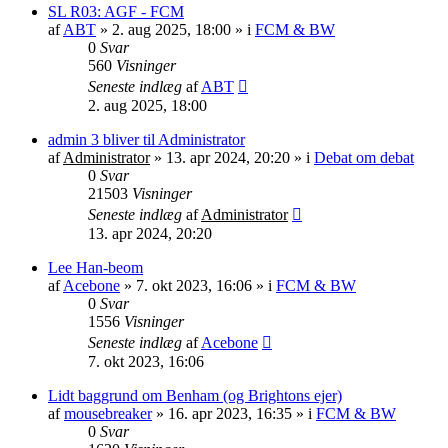
SL R03: AGF - FCM
af
ABT
»
2. aug 2025, 18:00
» i
FCM & BW
0
Svar
560
Visninger
Seneste indlæg
af
ABT
2. aug 2025, 18:00
admin 3 bliver til Administrator
af
Administrator
»
13. apr 2024, 20:20
» i
Debat om debat
0
Svar
21503
Visninger
Seneste indlæg
af
Administrator
13. apr 2024, 20:20
Lee Han-beom
af
Acebone
»
7. okt 2023, 16:06
» i
FCM & BW
0
Svar
1556
Visninger
Seneste indlæg
af
Acebone
7. okt 2023, 16:06
Lidt baggrund om Benham (og Brightons ejer)
af
mousebreaker
»
16. apr 2023, 16:35
» i
FCM & BW
0
Svar