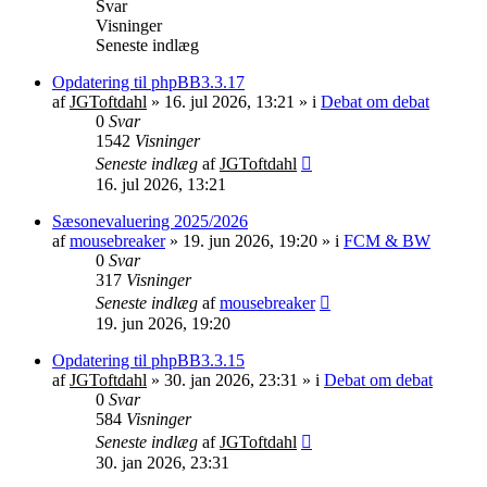
Svar
Visninger
Seneste indlæg
Opdatering til phpBB3.3.17
af
JGToftdahl
»
16. jul 2026, 13:21
» i
Debat om debat
0
Svar
1542
Visninger
Seneste indlæg
af
JGToftdahl
16. jul 2026, 13:21
Sæsonevaluering 2025/2026
af
mousebreaker
»
19. jun 2026, 19:20
» i
FCM & BW
0
Svar
317
Visninger
Seneste indlæg
af
mousebreaker
19. jun 2026, 19:20
Opdatering til phpBB3.3.15
af
JGToftdahl
»
30. jan 2026, 23:31
» i
Debat om debat
0
Svar
584
Visninger
Seneste indlæg
af
JGToftdahl
30. jan 2026, 23:31