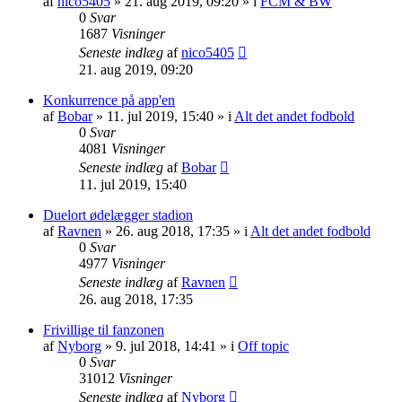
af
nico5405
»
21. aug 2019, 09:20
» i
FCM & BW
0
Svar
1687
Visninger
Seneste indlæg
af
nico5405
21. aug 2019, 09:20
Konkurrence på app'en
af
Bobar
»
11. jul 2019, 15:40
» i
Alt det andet fodbold
0
Svar
4081
Visninger
Seneste indlæg
af
Bobar
11. jul 2019, 15:40
Duelort ødelægger stadion
af
Ravnen
»
26. aug 2018, 17:35
» i
Alt det andet fodbold
0
Svar
4977
Visninger
Seneste indlæg
af
Ravnen
26. aug 2018, 17:35
Frivillige til fanzonen
af
Nyborg
»
9. jul 2018, 14:41
» i
Off topic
0
Svar
31012
Visninger
Seneste indlæg
af
Nyborg