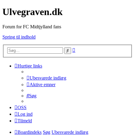
Ulvegraven.dk
Forum for FC Midtjylland fans
Spring til indhold
Avanceret
Søg
søgning
Hurtige links
Ubesvarede indlæg
Aktive emner
Søg
OSS
Log ind
Tilmeld
Boardindeks
Søg
Ubesvarede indlæg