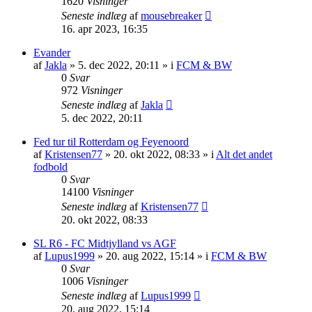
1620
Visninger
Seneste indlæg
af
mousebreaker
16. apr 2023, 16:35
Evander
af
Jakla
»
5. dec 2022, 20:11
» i
FCM & BW
0
Svar
972
Visninger
Seneste indlæg
af
Jakla
5. dec 2022, 20:11
Fed tur til Rotterdam og Feyenoord
af
Kristensen77
»
20. okt 2022, 08:33
» i
Alt det andet
fodbold
0
Svar
14100
Visninger
Seneste indlæg
af
Kristensen77
20. okt 2022, 08:33
SL R6 - FC Midtjylland vs AGF
af
Lupus1999
»
20. aug 2022, 15:14
» i
FCM & BW
0
Svar
1006
Visninger
Seneste indlæg
af
Lupus1999
20. aug 2022, 15:14