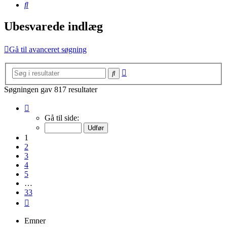
Søg
Ubesvarede indlæg
Gå til avanceret søgning
Avanceret
Søg
søgning
Søgningen gav 817 resultater
Side
1
Gå til side:
af
33
1
2
3
4
5
…
33
Næste
Emner