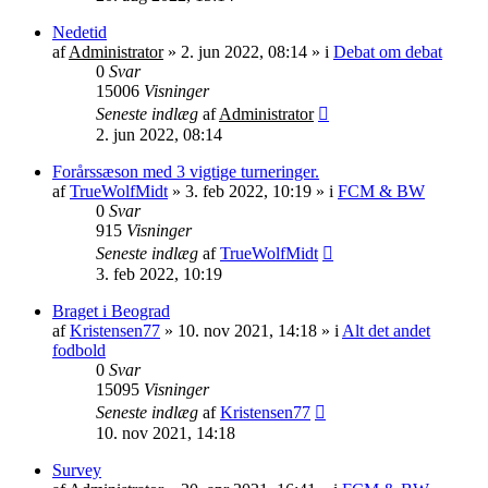
Nedetid
af
Administrator
»
2. jun 2022, 08:14
» i
Debat om debat
0
Svar
15006
Visninger
Seneste indlæg
af
Administrator
2. jun 2022, 08:14
Forårssæson med 3 vigtige turneringer.
af
TrueWolfMidt
»
3. feb 2022, 10:19
» i
FCM & BW
0
Svar
915
Visninger
Seneste indlæg
af
TrueWolfMidt
3. feb 2022, 10:19
Braget i Beograd
af
Kristensen77
»
10. nov 2021, 14:18
» i
Alt det andet
fodbold
0
Svar
15095
Visninger
Seneste indlæg
af
Kristensen77
10. nov 2021, 14:18
Survey