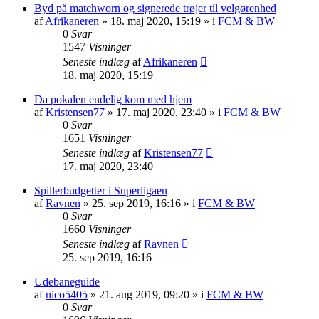
Byd på matchworn og signerede trøjer til velgørenhed
af
Afrikaneren
»
18. maj 2020, 15:19
» i
FCM & BW
0
Svar
1547
Visninger
Seneste indlæg
af
Afrikaneren
18. maj 2020, 15:19
Da pokalen endelig kom med hjem
af
Kristensen77
»
17. maj 2020, 23:40
» i
FCM & BW
0
Svar
1651
Visninger
Seneste indlæg
af
Kristensen77
17. maj 2020, 23:40
Spillerbudgetter i Superligaen
af
Ravnen
»
25. sep 2019, 16:16
» i
FCM & BW
0
Svar
1660
Visninger
Seneste indlæg
af
Ravnen
25. sep 2019, 16:16
Udebaneguide
af
nico5405
»
21. aug 2019, 09:20
» i
FCM & BW
0
Svar