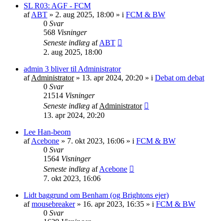
SL R03: AGF - FCM
af
ABT
»
2. aug 2025, 18:00
» i
FCM & BW
0
Svar
568
Visninger
Seneste indlæg
af
ABT
2. aug 2025, 18:00
admin 3 bliver til Administrator
af
Administrator
»
13. apr 2024, 20:20
» i
Debat om debat
0
Svar
21514
Visninger
Seneste indlæg
af
Administrator
13. apr 2024, 20:20
Lee Han-beom
af
Acebone
»
7. okt 2023, 16:06
» i
FCM & BW
0
Svar
1564
Visninger
Seneste indlæg
af
Acebone
7. okt 2023, 16:06
Lidt baggrund om Benham (og Brightons ejer)
af
mousebreaker
»
16. apr 2023, 16:35
» i
FCM & BW
0
Svar