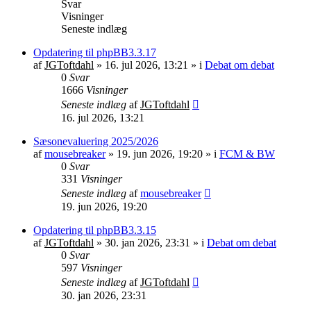
Svar
Visninger
Seneste indlæg
Opdatering til phpBB3.3.17
af
JGToftdahl
»
16. jul 2026, 13:21
» i
Debat om debat
0
Svar
1666
Visninger
Seneste indlæg
af
JGToftdahl
16. jul 2026, 13:21
Sæsonevaluering 2025/2026
af
mousebreaker
»
19. jun 2026, 19:20
» i
FCM & BW
0
Svar
331
Visninger
Seneste indlæg
af
mousebreaker
19. jun 2026, 19:20
Opdatering til phpBB3.3.15
af
JGToftdahl
»
30. jan 2026, 23:31
» i
Debat om debat
0
Svar
597
Visninger
Seneste indlæg
af
JGToftdahl
30. jan 2026, 23:31