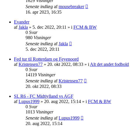
1629
Visninger
Seneste indlæg
af
mousebreaker
16. apr 2023, 16:35
Evander
af
Jakla
»
5. dec 2022, 20:11
» i
FCM & BW
0
Svar
980
Visninger
Seneste indlæg
af
Jakla
5. dec 2022, 20:11
Fed tur til Rotterdam og Feyenoord
af
Kristensen77
»
20. okt 2022, 08:33
» i
Alt det andet fodbold
0
Svar
14119
Visninger
Seneste indlæg
af
Kristensen77
20. okt 2022, 08:33
SL R6 - FC Midtjylland vs AGF
af
Lupus1999
»
20. aug 2022, 15:14
» i
FCM & BW
0
Svar
1013
Visninger
Seneste indlæg
af
Lupus1999
20. aug 2022, 15:14