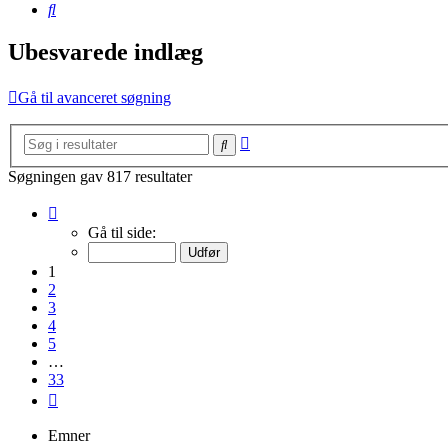
Søg
Ubesvarede indlæg
Gå til avanceret søgning
Avanceret
Søg
søgning
Søgningen gav 817 resultater
Side
1
Gå til side:
af
33
1
2
3
4
5
…
33
Næste
Emner