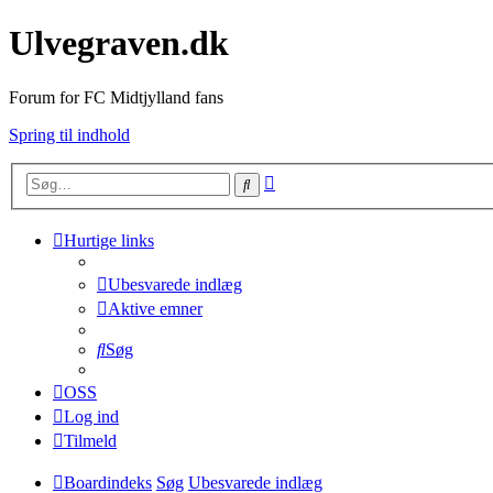
Ulvegraven.dk
Forum for FC Midtjylland fans
Spring til indhold
Avanceret
Søg
søgning
Hurtige links
Ubesvarede indlæg
Aktive emner
Søg
OSS
Log ind
Tilmeld
Boardindeks
Søg
Ubesvarede indlæg