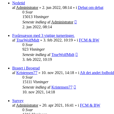
Nedetid
af
Administrator
»
2. jun 2022, 08:14
» i
Debat om debat
0
Svar
15013
Visninger
Seneste indlæg
af
Administrator
2. jun 2022, 08:14
Forårssæson med 3 vigtige turneringer.
af
TrueWolfMidt
»
3. feb 2022, 10:19
» i
FCM & BW
0
Svar
923
Visninger
Seneste indlæg
af
TrueWolfMidt
3. feb 2022, 10:19
Braget i Beograd
af
Kristensen77
»
10. nov 2021, 14:18
» i
Alt det andet fodbold
0
Svar
15111
Visninger
Seneste indlæg
af
Kristensen77
10. nov 2021, 14:18
Survey
af
Administrator
»
20. apr 2021, 16:41
» i
FCM & BW
0
Svar