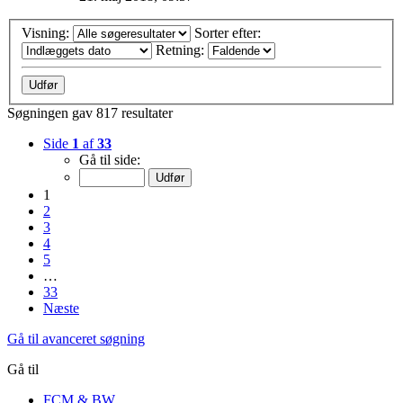
Visning:
Sorter efter:
Retning:
Søgningen gav 817 resultater
Side
1
af
33
Gå til side:
1
2
3
4
5
…
33
Næste
Gå til avanceret søgning
Gå til
FCM & BW