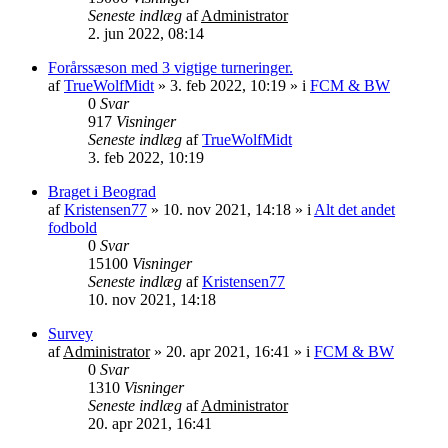
Seneste indlæg
af
Administrator
2. jun 2022, 08:14
Forårssæson med 3 vigtige turneringer.
af
TrueWolfMidt
»
3. feb 2022, 10:19
» i
FCM & BW
0
Svar
917
Visninger
Seneste indlæg
af
TrueWolfMidt
3. feb 2022, 10:19
Braget i Beograd
af
Kristensen77
»
10. nov 2021, 14:18
» i
Alt det andet
fodbold
0
Svar
15100
Visninger
Seneste indlæg
af
Kristensen77
10. nov 2021, 14:18
Survey
af
Administrator
»
20. apr 2021, 16:41
» i
FCM & BW
0
Svar
1310
Visninger
Seneste indlæg
af
Administrator
20. apr 2021, 16:41