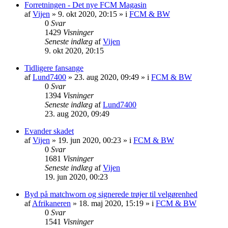
Forretningen - Det nye FCM Magasin
af
Vijen
»
9. okt 2020, 20:15
» i
FCM & BW
0
Svar
1429
Visninger
Seneste indlæg
af
Vijen
9. okt 2020, 20:15
Tidligere fansange
af
Lund7400
»
23. aug 2020, 09:49
» i
FCM & BW
0
Svar
1394
Visninger
Seneste indlæg
af
Lund7400
23. aug 2020, 09:49
Evander skadet
af
Vijen
»
19. jun 2020, 00:23
» i
FCM & BW
0
Svar
1681
Visninger
Seneste indlæg
af
Vijen
19. jun 2020, 00:23
Byd på matchworn og signerede trøjer til velgørenhed
af
Afrikaneren
»
18. maj 2020, 15:19
» i
FCM & BW
0
Svar
1541
Visninger