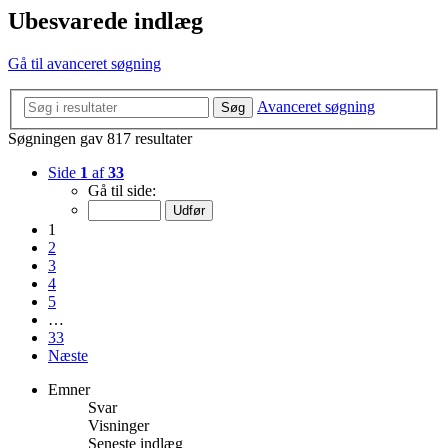
Ubesvarede indlæg
Gå til avanceret søgning
Avanceret søgning
Søg
Søgningen gav 817 resultater
Side
1
af
33
Gå til side:
1
2
3
4
5
…
33
Næste
Emner
Svar
Visninger
Seneste indlæg