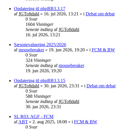
Opdatering til phpBB3.3.17
af
JGToftdahl
»
16. jul 2026, 13:21
» i
Debat om debat
0
Svar
1604
Visninger
Seneste indlæg
af
JGToftdahl
16. jul 2026, 13:21
Sæsonevaluering 2025/2026
af
mousebreaker
»
19. jun 2026, 19:20
» i
FCM & BW
0
Svar
324
Visninger
Seneste indlæg
af
mousebreaker
19. jun 2026, 19:20
Opdatering til phpBB3.3.15
af
JGToftdahl
»
30. jan 2026, 23:31
» i
Debat om debat
0
Svar
588
Visninger
Seneste indlæg
af
JGToftdahl
30. jan 2026, 23:31
SL R03: AGF - FCM
af
ABT
»
2. aug 2025, 18:00
» i
FCM & BW
0
Svar