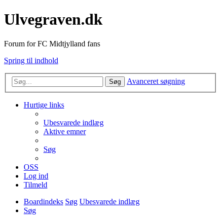
Ulvegraven.dk
Forum for FC Midtjylland fans
Spring til indhold
Avanceret søgning
Søg
Hurtige links
Ubesvarede indlæg
Aktive emner
Søg
OSS
Log ind
Tilmeld
Boardindeks
Søg
Ubesvarede indlæg
Søg