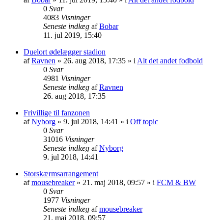
0
Svar
4083
Visninger
Seneste indlæg
af
Bobar
11. jul 2019, 15:40
Duelort ødelægger stadion
af
Ravnen
»
26. aug 2018, 17:35
» i
Alt det andet fodbold
0
Svar
4981
Visninger
Seneste indlæg
af
Ravnen
26. aug 2018, 17:35
Frivillige til fanzonen
af
Nyborg
»
9. jul 2018, 14:41
» i
Off topic
0
Svar
31016
Visninger
Seneste indlæg
af
Nyborg
9. jul 2018, 14:41
Storskærmsarrangement
af
mousebreaker
»
21. maj 2018, 09:57
» i
FCM & BW
0
Svar
1977
Visninger
Seneste indlæg
af
mousebreaker
21. maj 2018, 09:57