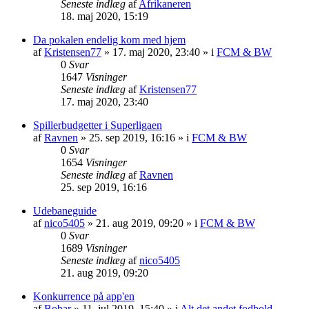
Seneste indlæg
af
Afrikaneren
18. maj 2020, 15:19
Da pokalen endelig kom med hjem
af
Kristensen77
»
17. maj 2020, 23:40
» i
FCM & BW
0
Svar
1647
Visninger
Seneste indlæg
af
Kristensen77
17. maj 2020, 23:40
Spillerbudgetter i Superligaen
af
Ravnen
»
25. sep 2019, 16:16
» i
FCM & BW
0
Svar
1654
Visninger
Seneste indlæg
af
Ravnen
25. sep 2019, 16:16
Udebaneguide
af
nico5405
»
21. aug 2019, 09:20
» i
FCM & BW
0
Svar
1689
Visninger
Seneste indlæg
af
nico5405
21. aug 2019, 09:20
Konkurrence på app'en
af
Bobar
»
11. jul 2019, 15:40
» i
Alt det andet fodbold