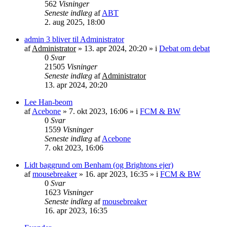
562
Visninger
Seneste indlæg
af
ABT
2. aug 2025, 18:00
admin 3 bliver til Administrator
af
Administrator
»
13. apr 2024, 20:20
» i
Debat om debat
0
Svar
21505
Visninger
Seneste indlæg
af
Administrator
13. apr 2024, 20:20
Lee Han-beom
af
Acebone
»
7. okt 2023, 16:06
» i
FCM & BW
0
Svar
1559
Visninger
Seneste indlæg
af
Acebone
7. okt 2023, 16:06
Lidt baggrund om Benham (og Brightons ejer)
af
mousebreaker
»
16. apr 2023, 16:35
» i
FCM & BW
0
Svar
1623
Visninger
Seneste indlæg
af
mousebreaker
16. apr 2023, 16:35