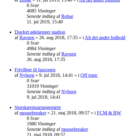
0
Svar
4085
Visninger
Seneste indlæg
af
Bobar
11. jul 2019, 15:40
Duelort ødelægger stadion
af
Ravnen
»
26. aug 2018, 17:35
» i
Alt det andet fodbold
0
Svar
4984
Visninger
Seneste indlæg
af
Ravnen
26. aug 2018, 17:35
Frivillige til fanzonen
af
Nyborg
»
9. jul 2018, 14:41
» i
Off topic
0
Svar
31019
Visninger
Seneste indlæg
af
Nyborg
9. jul 2018, 14:41
Storskærmsarrangement
af
mousebreaker
»
21. maj 2018, 09:57
» i
FCM & BW
0
Svar
1980
Visninger
Seneste indlæg
af
mousebreaker
21. maj 2018, 09:57