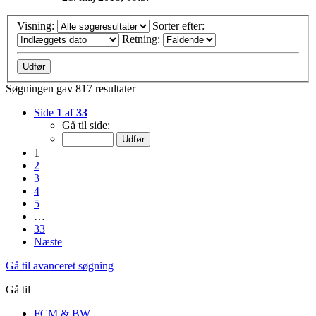
Visning:
Sorter efter:
Retning:
Søgningen gav 817 resultater
Side
1
af
33
Gå til side:
1
2
3
4
5
…
33
Næste
Gå til avanceret søgning
Gå til
FCM & BW