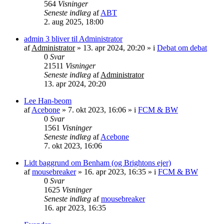
564
Visninger
Seneste indlæg
af
ABT
2. aug 2025, 18:00
admin 3 bliver til Administrator
af
Administrator
»
13. apr 2024, 20:20
» i
Debat om debat
0
Svar
21511
Visninger
Seneste indlæg
af
Administrator
13. apr 2024, 20:20
Lee Han-beom
af
Acebone
»
7. okt 2023, 16:06
» i
FCM & BW
0
Svar
1561
Visninger
Seneste indlæg
af
Acebone
7. okt 2023, 16:06
Lidt baggrund om Benham (og Brightons ejer)
af
mousebreaker
»
16. apr 2023, 16:35
» i
FCM & BW
0
Svar
1625
Visninger
Seneste indlæg
af
mousebreaker
16. apr 2023, 16:35