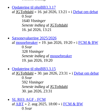
Opdatering til phpBB3.3.17
af
JGToftdahl
»
16. jul 2026, 13:21
» i
Debat om debat
0
Svar
1640
Visninger
Seneste indlæg
af
JGToftdahl
16. jul 2026, 13:21
Sæsonevaluering 2025/2026
af
mousebreaker
»
19. jun 2026, 19:20
» i
FCM & BW
0
Svar
328
Visninger
Seneste indlæg
af
mousebreaker
19. jun 2026, 19:20
Opdatering til phpBB3.3.15
af
JGToftdahl
»
30. jan 2026, 23:31
» i
Debat om debat
0
Svar
592
Visninger
Seneste indlæg
af
JGToftdahl
30. jan 2026, 23:31
SL R03: AGF - FCM
af
ABT
»
2. aug 2025, 18:00
» i
FCM & BW
0
Svar