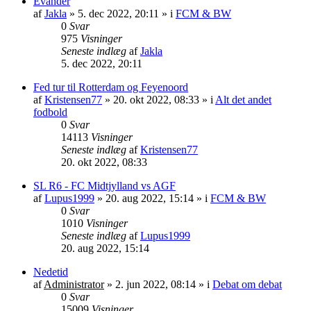
Evander
af
Jakla
»
5. dec 2022, 20:11
» i
FCM & BW
0
Svar
975
Visninger
Seneste indlæg
af
Jakla
5. dec 2022, 20:11
Fed tur til Rotterdam og Feyenoord
af
Kristensen77
»
20. okt 2022, 08:33
» i
Alt det andet
fodbold
0
Svar
14113
Visninger
Seneste indlæg
af
Kristensen77
20. okt 2022, 08:33
SL R6 - FC Midtjylland vs AGF
af
Lupus1999
»
20. aug 2022, 15:14
» i
FCM & BW
0
Svar
1010
Visninger
Seneste indlæg
af
Lupus1999
20. aug 2022, 15:14
Nedetid
af
Administrator
»
2. jun 2022, 08:14
» i
Debat om debat
0
Svar
15009
Visninger