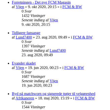
Forretningen - Det nye FCM Magasin
af
Vijen
»
9. okt 2020, 20:15
» i
FCM & BW
0
Svar
1432
Visninger
Seneste indlæg
af
Vijen
9. okt 2020, 20:15
Tidligere fansange
af
Lund7400
»
23. aug 2020, 09:49
» i
FCM & BW
0
Svar
1397
Visninger
Seneste indlæg
af
Lund7400
23. aug 2020, 09:49
Evander skadet
af
Vijen
»
19. jun 2020, 00:23
» i
FCM & BW
0
Svar
1687
Visninger
Seneste indlæg
af
Vijen
19. jun 2020, 00:23
Byd på matchworn og signerede trøjer til velgørenhed
af
Afrikaneren
»
18. maj 2020, 15:19
» i
FCM & BW
0
Svar
1544
Visninger