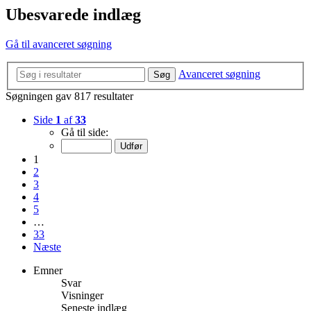
Ubesvarede indlæg
Gå til avanceret søgning
Avanceret søgning
Søg
Søgningen gav 817 resultater
Side
1
af
33
Gå til side:
1
2
3
4
5
…
33
Næste
Emner
Svar
Visninger
Seneste indlæg