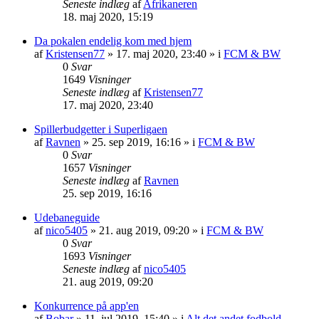
Seneste indlæg
af
Afrikaneren
18. maj 2020, 15:19
Da pokalen endelig kom med hjem
af
Kristensen77
»
17. maj 2020, 23:40
» i
FCM & BW
0
Svar
1649
Visninger
Seneste indlæg
af
Kristensen77
17. maj 2020, 23:40
Spillerbudgetter i Superligaen
af
Ravnen
»
25. sep 2019, 16:16
» i
FCM & BW
0
Svar
1657
Visninger
Seneste indlæg
af
Ravnen
25. sep 2019, 16:16
Udebaneguide
af
nico5405
»
21. aug 2019, 09:20
» i
FCM & BW
0
Svar
1693
Visninger
Seneste indlæg
af
nico5405
21. aug 2019, 09:20
Konkurrence på app'en
af
Bobar
»
11. jul 2019, 15:40
» i
Alt det andet fodbold