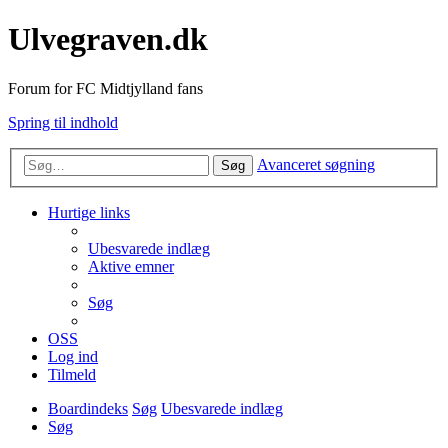
Ulvegraven.dk
Forum for FC Midtjylland fans
Spring til indhold
Avanceret søgning
Søg
Hurtige links
Ubesvarede indlæg
Aktive emner
Søg
OSS
Log ind
Tilmeld
Boardindeks
Søg
Ubesvarede indlæg
Søg