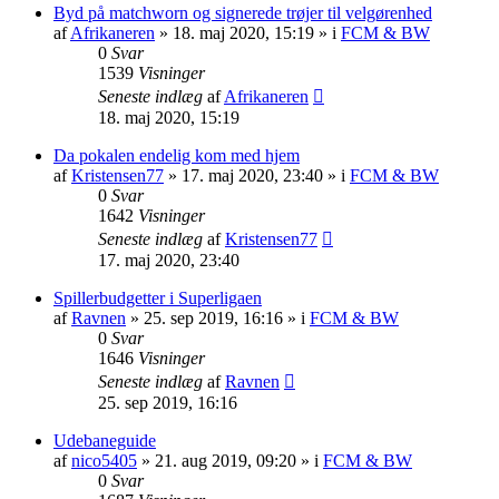
Byd på matchworn og signerede trøjer til velgørenhed
af
Afrikaneren
»
18. maj 2020, 15:19
» i
FCM & BW
0
Svar
1539
Visninger
Seneste indlæg
af
Afrikaneren
18. maj 2020, 15:19
Da pokalen endelig kom med hjem
af
Kristensen77
»
17. maj 2020, 23:40
» i
FCM & BW
0
Svar
1642
Visninger
Seneste indlæg
af
Kristensen77
17. maj 2020, 23:40
Spillerbudgetter i Superligaen
af
Ravnen
»
25. sep 2019, 16:16
» i
FCM & BW
0
Svar
1646
Visninger
Seneste indlæg
af
Ravnen
25. sep 2019, 16:16
Udebaneguide
af
nico5405
»
21. aug 2019, 09:20
» i
FCM & BW
0
Svar