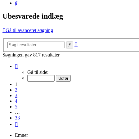
Søg
Ubesvarede indlæg
Gå til avanceret søgning
Avanceret
Søg
søgning
Søgningen gav 817 resultater
Side
1
Gå til side:
af
33
1
2
3
4
5
…
33
Næste
Emner