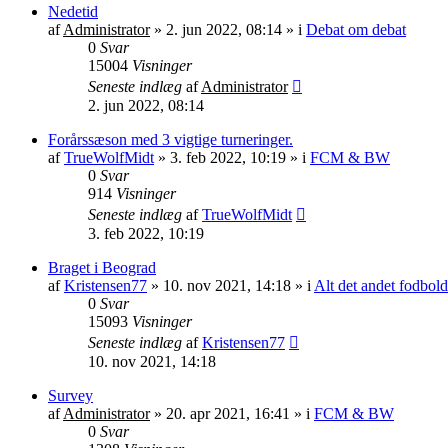
Nedetid
af
Administrator
»
2. jun 2022, 08:14
» i
Debat om debat
0
Svar
15004
Visninger
Seneste indlæg
af
Administrator
2. jun 2022, 08:14
Forårssæson med 3 vigtige turneringer.
af
TrueWolfMidt
»
3. feb 2022, 10:19
» i
FCM & BW
0
Svar
914
Visninger
Seneste indlæg
af
TrueWolfMidt
3. feb 2022, 10:19
Braget i Beograd
af
Kristensen77
»
10. nov 2021, 14:18
» i
Alt det andet fodbold
0
Svar
15093
Visninger
Seneste indlæg
af
Kristensen77
10. nov 2021, 14:18
Survey
af
Administrator
»
20. apr 2021, 16:41
» i
FCM & BW
0
Svar