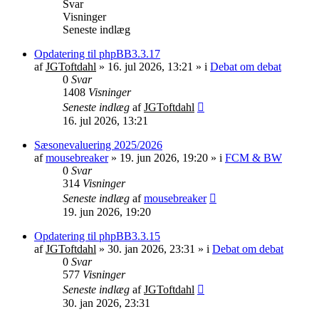
Svar
Visninger
Seneste indlæg
Opdatering til phpBB3.3.17
af
JGToftdahl
»
16. jul 2026, 13:21
» i
Debat om debat
0
Svar
1408
Visninger
Seneste indlæg
af
JGToftdahl
16. jul 2026, 13:21
Sæsonevaluering 2025/2026
af
mousebreaker
»
19. jun 2026, 19:20
» i
FCM & BW
0
Svar
314
Visninger
Seneste indlæg
af
mousebreaker
19. jun 2026, 19:20
Opdatering til phpBB3.3.15
af
JGToftdahl
»
30. jan 2026, 23:31
» i
Debat om debat
0
Svar
577
Visninger
Seneste indlæg
af
JGToftdahl
30. jan 2026, 23:31