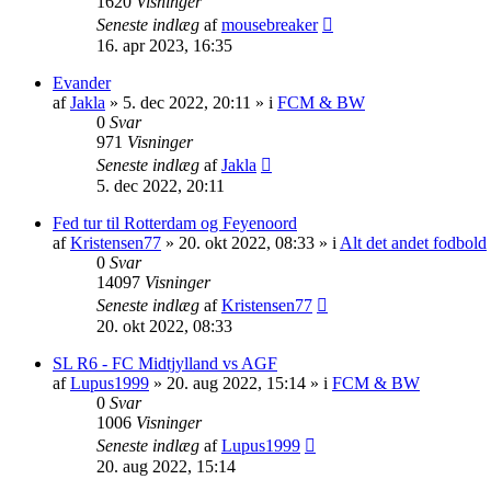
1620
Visninger
Seneste indlæg
af
mousebreaker
16. apr 2023, 16:35
Evander
af
Jakla
»
5. dec 2022, 20:11
» i
FCM & BW
0
Svar
971
Visninger
Seneste indlæg
af
Jakla
5. dec 2022, 20:11
Fed tur til Rotterdam og Feyenoord
af
Kristensen77
»
20. okt 2022, 08:33
» i
Alt det andet fodbold
0
Svar
14097
Visninger
Seneste indlæg
af
Kristensen77
20. okt 2022, 08:33
SL R6 - FC Midtjylland vs AGF
af
Lupus1999
»
20. aug 2022, 15:14
» i
FCM & BW
0
Svar
1006
Visninger
Seneste indlæg
af
Lupus1999
20. aug 2022, 15:14