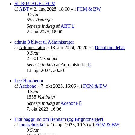
SL R03: AGF - FCM
af
ABT
»
2. aug 2025, 18:00
» i
FCM & BW
0
Svar
558
Visninger
Seneste indlæg
af
ABT
2. aug 2025, 18:00
admin 3 bliver til Administrator
af
Administrator
»
13. apr 2024, 20:20
» i
Debat om debat
0
Svar
21501
Visninger
Seneste indlæg
af
Administrator
13. apr 2024, 20:20
Lee Han-beom
af
Acebone
»
7. okt 2023, 16:06
» i
FCM & BW
0
Svar
1555
Visninger
Seneste indlæg
af
Acebone
7. okt 2023, 16:06
Lidt baggrund om Benham (og Brightons ejer)
af
mousebreaker
»
16. apr 2023, 16:35
» i
FCM & BW
0
Svar