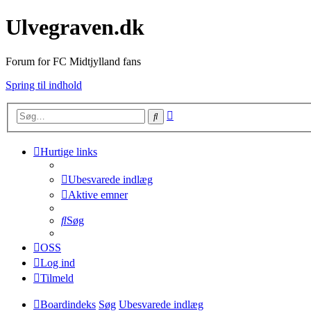
Ulvegraven.dk
Forum for FC Midtjylland fans
Spring til indhold
Avanceret
Søg
søgning
Hurtige links
Ubesvarede indlæg
Aktive emner
Søg
OSS
Log ind
Tilmeld
Boardindeks
Søg
Ubesvarede indlæg