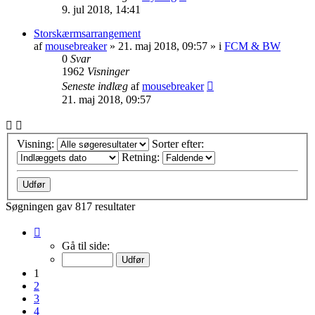
9. jul 2018, 14:41
Storskærmsarrangement
af
mousebreaker
»
21. maj 2018, 09:57
» i
FCM & BW
0
Svar
1962
Visninger
Seneste indlæg
af
mousebreaker
21. maj 2018, 09:57
Visning:
Sorter efter:
Retning:
Søgningen gav 817 resultater
Side
1
Gå til side:
af
33
1
2
3
4