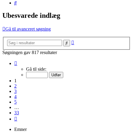
Søg
Ubesvarede indlæg
Gå til avanceret søgning
Avanceret
Søg
søgning
Søgningen gav 817 resultater
Side
1
Gå til side:
af
33
1
2
3
4
5
…
33
Næste
Emner