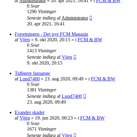
af
Administrator
»
20. apr 2021, 16:41
» i
FCM & BW
0
Svar
1296
Visninger
Seneste indlæg
af
Administrator
20. apr 2021, 16:41
Forretningen - Det nye FCM Magasin
af
Vijen
»
9. okt 2020, 20:15
» i
FCM & BW
0
Svar
1413
Visninger
Seneste indlæg
af
Vijen
9. okt 2020, 20:15
Tidligere fansange
af
Lund7400
»
23. aug 2020, 09:49
» i
FCM & BW
0
Svar
1381
Visninger
Seneste indlæg
af
Lund7400
23. aug 2020, 09:49
Evander skadet
af
Vijen
»
19. jun 2020, 00:23
» i
FCM & BW
0
Svar
1671
Visninger
Seneste indlæg
af
Vijen