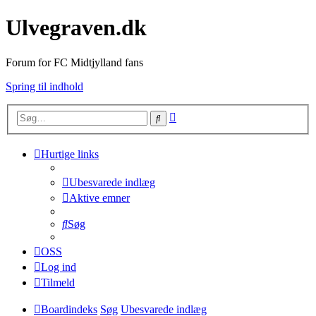
Ulvegraven.dk
Forum for FC Midtjylland fans
Spring til indhold
Avanceret
Søg
søgning
Hurtige links
Ubesvarede indlæg
Aktive emner
Søg
OSS
Log ind
Tilmeld
Boardindeks
Søg
Ubesvarede indlæg