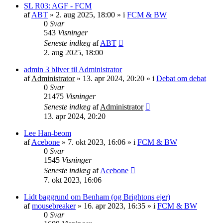
SL R03: AGF - FCM
af
ABT
»
2. aug 2025, 18:00
» i
FCM & BW
0
Svar
543
Visninger
Seneste indlæg
af
ABT
2. aug 2025, 18:00
admin 3 bliver til Administrator
af
Administrator
»
13. apr 2024, 20:20
» i
Debat om debat
0
Svar
21475
Visninger
Seneste indlæg
af
Administrator
13. apr 2024, 20:20
Lee Han-beom
af
Acebone
»
7. okt 2023, 16:06
» i
FCM & BW
0
Svar
1545
Visninger
Seneste indlæg
af
Acebone
7. okt 2023, 16:06
Lidt baggrund om Benham (og Brightons ejer)
af
mousebreaker
»
16. apr 2023, 16:35
» i
FCM & BW
0
Svar