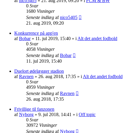
af
nico5405
»
21. aug 2019, 09:20
» i
FCM & BW
0
Svar
1680
Visninger
Seneste indlæg
af
nico5405
21. aug 2019, 09:20
Konkurrence på app'en
af
Bobar
»
11. jul 2019, 15:40
» i
Alt det andet fodbold
0
Svar
4058
Visninger
Seneste indlæg
af
Bobar
11. jul 2019, 15:40
Duelort ødelægger stadion
af
Ravnen
»
26. aug 2018, 17:35
» i
Alt det andet fodbold
0
Svar
4959
Visninger
Seneste indlæg
af
Ravnen
26. aug 2018, 17:35
Frivillige til fanzonen
af
Nyborg
»
9. jul 2018, 14:41
» i
Off topic
0
Svar
30972
Visninger
Seneste indlæg
af
Nyborg