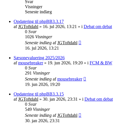
Svar
Visninger
Seneste indlæg
Opdatering til phpBB3.3.17
af
JGToftdahl
»
16. jul 2026, 13:21
» i
Debat om debat
0
Svar
1026
Visninger
Seneste indlæg
af
JGToftdahl
16. jul 2026, 13:21
Sæsonevaluering 2025/2026
af
mousebreaker
»
19. jun 2026, 19:20
» i
FCM & BW
0
Svar
291
Visninger
Seneste indlæg
af
mousebreaker
19. jun 2026, 19:20
Opdatering til phpBB3.3.15
af
JGToftdahl
»
30. jan 2026, 23:31
» i
Debat om debat
0
Svar
549
Visninger
Seneste indlæg
af
JGToftdahl
30. jan 2026, 23:31