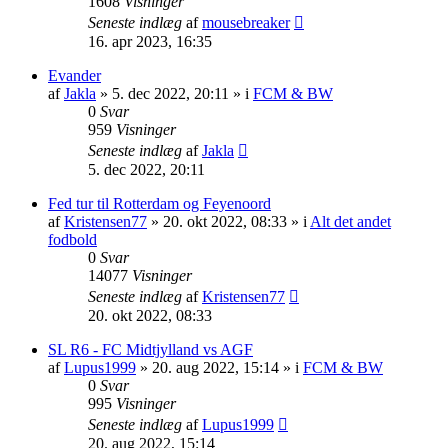
1608
Visninger
Seneste indlæg
af
mousebreaker
16. apr 2023, 16:35
Evander
af
Jakla
»
5. dec 2022, 20:11
» i
FCM & BW
0
Svar
959
Visninger
Seneste indlæg
af
Jakla
5. dec 2022, 20:11
Fed tur til Rotterdam og Feyenoord
af
Kristensen77
»
20. okt 2022, 08:33
» i
Alt det andet
fodbold
0
Svar
14077
Visninger
Seneste indlæg
af
Kristensen77
20. okt 2022, 08:33
SL R6 - FC Midtjylland vs AGF
af
Lupus1999
»
20. aug 2022, 15:14
» i
FCM & BW
0
Svar
995
Visninger
Seneste indlæg
af
Lupus1999
20. aug 2022, 15:14