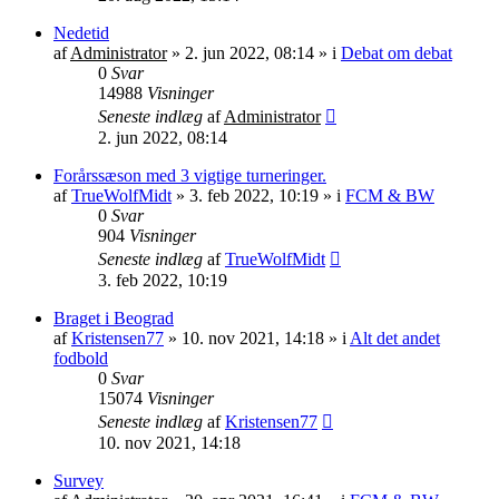
Nedetid
af
Administrator
»
2. jun 2022, 08:14
» i
Debat om debat
0
Svar
14988
Visninger
Seneste indlæg
af
Administrator
2. jun 2022, 08:14
Forårssæson med 3 vigtige turneringer.
af
TrueWolfMidt
»
3. feb 2022, 10:19
» i
FCM & BW
0
Svar
904
Visninger
Seneste indlæg
af
TrueWolfMidt
3. feb 2022, 10:19
Braget i Beograd
af
Kristensen77
»
10. nov 2021, 14:18
» i
Alt det andet
fodbold
0
Svar
15074
Visninger
Seneste indlæg
af
Kristensen77
10. nov 2021, 14:18
Survey