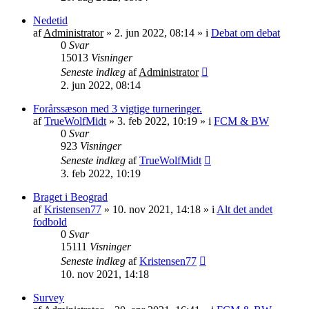
Nedetid
af
Administrator
»
2. jun 2022, 08:14
» i
Debat om debat
0
Svar
15013
Visninger
Seneste indlæg
af
Administrator
2. jun 2022, 08:14
Forårssæson med 3 vigtige turneringer.
af
TrueWolfMidt
»
3. feb 2022, 10:19
» i
FCM & BW
0
Svar
923
Visninger
Seneste indlæg
af
TrueWolfMidt
3. feb 2022, 10:19
Braget i Beograd
af
Kristensen77
»
10. nov 2021, 14:18
» i
Alt det andet
fodbold
0
Svar
15111
Visninger
Seneste indlæg
af
Kristensen77
10. nov 2021, 14:18
Survey