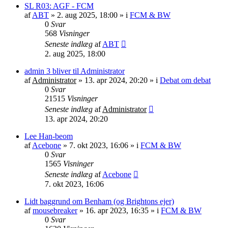
SL R03: AGF - FCM
af
ABT
»
2. aug 2025, 18:00
» i
FCM & BW
0
Svar
568
Visninger
Seneste indlæg
af
ABT
2. aug 2025, 18:00
admin 3 bliver til Administrator
af
Administrator
»
13. apr 2024, 20:20
» i
Debat om debat
0
Svar
21515
Visninger
Seneste indlæg
af
Administrator
13. apr 2024, 20:20
Lee Han-beom
af
Acebone
»
7. okt 2023, 16:06
» i
FCM & BW
0
Svar
1565
Visninger
Seneste indlæg
af
Acebone
7. okt 2023, 16:06
Lidt baggrund om Benham (og Brightons ejer)
af
mousebreaker
»
16. apr 2023, 16:35
» i
FCM & BW
0
Svar