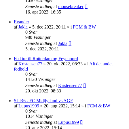
1630
Visninger
Seneste indlæg
af
mousebreaker
16. apr 2023, 16:35
Evander
af
Jakla
»
5. dec 2022, 20:11
» i
FCM & BW
0
Svar
980
Visninger
Seneste indlæg
af
Jakla
5. dec 2022, 20:11
Fed tur til Rotterdam og Feyenoord
af
Kristensen77
»
20. okt 2022, 08:33
» i
Alt det andet
fodbold
0
Svar
14120
Visninger
Seneste indlæg
af
Kristensen77
20. okt 2022, 08:33
SL R6 - FC Midtjylland vs AGF
af
Lupus1999
»
20. aug 2022, 15:14
» i
FCM & BW
0
Svar
1014
Visninger
Seneste indlæg
af
Lupus1999
20. aug 2022, 15:14