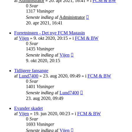
af
Administrator
»
20. apr 2021, 16:41
» i
FCM & BW
0
Svar
1317
Visninger
Seneste indlæg
af
Administrator
20. apr 2021, 16:41
Forretningen - Det nye FCM Magasin
af
Vijen
»
9. okt 2020, 20:15
» i
FCM & BW
0
Svar
1435
Visninger
Seneste indlæg
af
Vijen
9. okt 2020, 20:15
Tidligere fansange
af
Lund7400
»
23. aug 2020, 09:49
» i
FCM & BW
0
Svar
1401
Visninger
Seneste indlæg
af
Lund7400
23. aug 2020, 09:49
Evander skadet
af
Vijen
»
19. jun 2020, 00:23
» i
FCM & BW
0
Svar
1693
Visninger
Seneste indlæg
af
Vijen