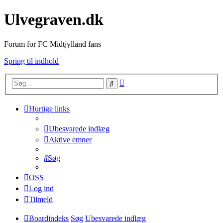
Ulvegraven.dk
Forum for FC Midtjylland fans
Spring til indhold
Avanceret
Søg
søgning
Hurtige links
Ubesvarede indlæg
Aktive emner
Søg
OSS
Log ind
Tilmeld
Boardindeks
Søg
Ubesvarede indlæg