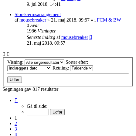
9. jul 2018, 14:41
Storskærmsarrangement
af
mousebreaker
»
21. maj 2018, 09:57
» i
FCM & BW
0
Svar
1986
Visninger
Seneste indlæg
af
mousebreaker
21. maj 2018, 09:57
Visning:
Sorter efter:
Retning:
Søgningen gav 817 resultater
Side
1
Gå til side:
af
33
1
2
3
4