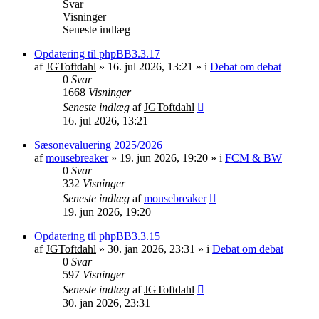
Svar
Visninger
Seneste indlæg
Opdatering til phpBB3.3.17
af
JGToftdahl
»
16. jul 2026, 13:21
» i
Debat om debat
0
Svar
1668
Visninger
Seneste indlæg
af
JGToftdahl
16. jul 2026, 13:21
Sæsonevaluering 2025/2026
af
mousebreaker
»
19. jun 2026, 19:20
» i
FCM & BW
0
Svar
332
Visninger
Seneste indlæg
af
mousebreaker
19. jun 2026, 19:20
Opdatering til phpBB3.3.15
af
JGToftdahl
»
30. jan 2026, 23:31
» i
Debat om debat
0
Svar
597
Visninger
Seneste indlæg
af
JGToftdahl
30. jan 2026, 23:31