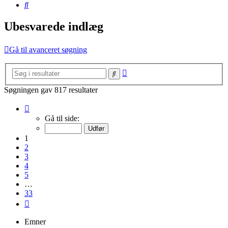
Søg
Ubesvarede indlæg
Gå til avanceret søgning
Avanceret
Søg
søgning
Søgningen gav 817 resultater
Side
1
Gå til side:
af
33
1
2
3
4
5
…
33
Næste
Emner