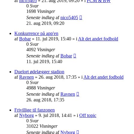
af
nico5405
»
21. aug 2019, 09:20
» i
FCM & BW
0
Svar
1698
Visninger
Seneste indlæg
af
nico5405
21. aug 2019, 09:20
Konkurrence på app'en
af
Bobar
»
11. jul 2019, 15:40
» i
Alt det andet fodbold
0
Svar
4092
Visninger
Seneste indlæg
af
Bobar
11. jul 2019, 15:40
Duelort ødelægger stadion
af
Ravnen
»
26. aug 2018, 17:35
» i
Alt det andet fodbold
0
Svar
4988
Visninger
Seneste indlæg
af
Ravnen
26. aug 2018, 17:35
Frivillige til fanzonen
af
Nyborg
»
9. jul 2018, 14:41
» i
Off topic
0
Svar
31022
Visninger
Seneste indlæg
af
Nyborg