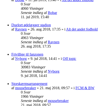
0
Svar
4060
Visninger
Seneste indlæg
af
Bobar
11. jul 2019, 15:40
Duelort ødelægger stadion
af
Ravnen
»
26. aug 2018, 17:35
» i
Alt det andet fodbold
0
Svar
4963
Visninger
Seneste indlæg
af
Ravnen
26. aug 2018, 17:35
Frivillige til fanzonen
af
Nyborg
»
9. jul 2018, 14:41
» i
Off topic
0
Svar
30983
Visninger
Seneste indlæg
af
Nyborg
9. jul 2018, 14:41
Storskærmsarrangement
af
mousebreaker
»
21. maj 2018, 09:57
» i
FCM & BW
0
Svar
1966
Visninger
Seneste indlæg
af
mousebreaker
21. maj 2018, 09:57