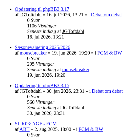
Opdatering til phpBB3.3.17
af
JGToftdahl
»
16. jul 2026, 13:21
» i
Debat om debat
0
Svar
1106
Visninger
Seneste indlæg
af
JGToftdahl
16. jul 2026, 13:21
Sæsonevaluering 2025/2026
af
mousebreaker
»
19. jun 2026, 19:20
» i
FCM & BW
0
Svar
295
Visninger
Seneste indlæg
af
mousebreaker
19. jun 2026, 19:20
Opdatering til phpBB3.3.15
af
JGToftdahl
»
30. jan 2026, 23:31
» i
Debat om debat
0
Svar
560
Visninger
Seneste indlæg
af
JGToftdahl
30. jan 2026, 23:31
SL R03: AGF - FCM
af
ABT
»
2. aug 2025, 18:00
» i
FCM & BW
0
Svar