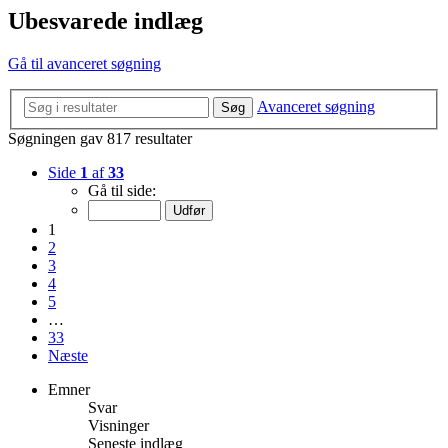
Ubesvarede indlæg
Gå til avanceret søgning
Avanceret søgning
Søg
Søgningen gav 817 resultater
Side
1
af
33
Gå til side:
1
2
3
4
5
…
33
Næste
Emner
Svar
Visninger
Seneste indlæg