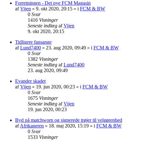
Forretningen - Det nye FCM Magasin
af
Vijen
»
9. okt 2020, 20:15
» i
FCM & BW
0
Svar
1416
Visninger
Seneste indlæg
af
Vijen
9. okt 2020, 20:15
Tidligere fansange
af
Lund7400
»
23. aug 2020, 09:49
» i
FCM & BW
0
Svar
1382
Visninger
Seneste indlæg
af
Lund7400
23. aug 2020, 09:49
Evander skadet
af
Vijen
»
19. jun 2020, 00:23
» i
FCM & BW
0
Svar
1675
Visninger
Seneste indlæg
af
Vijen
19. jun 2020, 00:23
Byd på matchworn og signerede trøjer til velgørenhed
af
Afrikaneren
»
18. maj 2020, 15:19
» i
FCM & BW
0
Svar
1533
Visninger