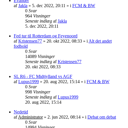
Evander
af
Jakla
»
5. dec 2022, 20:11
» i
FCM & BW
0
Svar
964
Visninger
Seneste indlæg
af
Jakla
5. dec 2022, 20:11
Fed tur til Rotterdam og Feyenoord
af
Kristensen77
»
20. okt 2022, 08:33
» i
Alt det andet
fodbold
0
Svar
14089
Visninger
Seneste indlæg
af
Kristensen77
20. okt 2022, 08:33
SL R6 - FC Midtjylland vs AGF
af
Lupus1999
»
20. aug 2022, 15:14
» i
FCM & BW
0
Svar
998
Visninger
Seneste indlæg
af
Lupus1999
20. aug 2022, 15:14
Nedetid
af
Administrator
»
2. jun 2022, 08:14
» i
Debat om debat
0
Svar
14994
Visninger