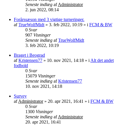
Seneste indlæg
af
Administrator
2. jun 2022, 08:14
Forårssæson med 3 vigtige turneringer.
af
TrueWolfMidt
»
3. feb 2022, 10:19
» i
FCM & BW
0
Svar
907
Visninger
Seneste indlæg
af
TrueWolfMidt
3. feb 2022, 10:19
Braget i Beograd
af
Kristensen77
»
10. nov 2021, 14:18
» i
Alt det andet
fodbold
0
Svar
15079
Visninger
Seneste indlæg
af
Kristensen77
10. nov 2021, 14:18
Survey
af
Administrator
»
20. apr 2021, 16:41
» i
FCM & BW
0
Svar
1300
Visninger
Seneste indlæg
af
Administrator
20. apr 2021, 16:41