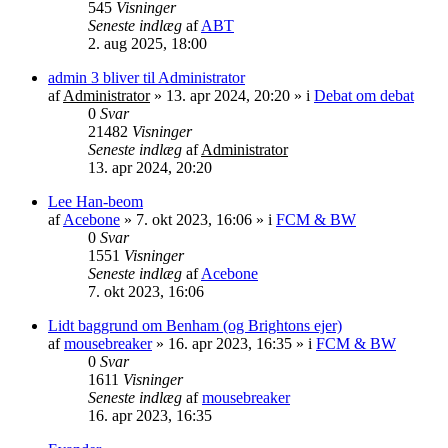
545
Visninger
Seneste indlæg
af
ABT
2. aug 2025, 18:00
admin 3 bliver til Administrator
af
Administrator
»
13. apr 2024, 20:20
» i
Debat om debat
0
Svar
21482
Visninger
Seneste indlæg
af
Administrator
13. apr 2024, 20:20
Lee Han-beom
af
Acebone
»
7. okt 2023, 16:06
» i
FCM & BW
0
Svar
1551
Visninger
Seneste indlæg
af
Acebone
7. okt 2023, 16:06
Lidt baggrund om Benham (og Brightons ejer)
af
mousebreaker
»
16. apr 2023, 16:35
» i
FCM & BW
0
Svar
1611
Visninger
Seneste indlæg
af
mousebreaker
16. apr 2023, 16:35