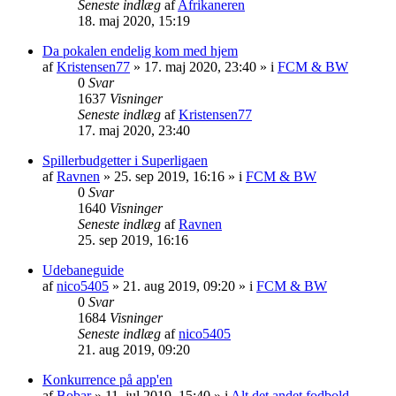
Seneste indlæg
af
Afrikaneren
18. maj 2020, 15:19
Da pokalen endelig kom med hjem
af
Kristensen77
»
17. maj 2020, 23:40
» i
FCM & BW
0
Svar
1637
Visninger
Seneste indlæg
af
Kristensen77
17. maj 2020, 23:40
Spillerbudgetter i Superligaen
af
Ravnen
»
25. sep 2019, 16:16
» i
FCM & BW
0
Svar
1640
Visninger
Seneste indlæg
af
Ravnen
25. sep 2019, 16:16
Udebaneguide
af
nico5405
»
21. aug 2019, 09:20
» i
FCM & BW
0
Svar
1684
Visninger
Seneste indlæg
af
nico5405
21. aug 2019, 09:20
Konkurrence på app'en
af
Bobar
»
11. jul 2019, 15:40
» i
Alt det andet fodbold