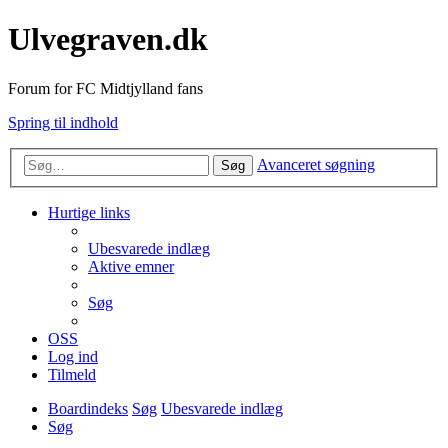
Ulvegraven.dk
Forum for FC Midtjylland fans
Spring til indhold
Avanceret søgning
Søg
Hurtige links
Ubesvarede indlæg
Aktive emner
Søg
OSS
Log ind
Tilmeld
Boardindeks
Søg
Ubesvarede indlæg
Søg