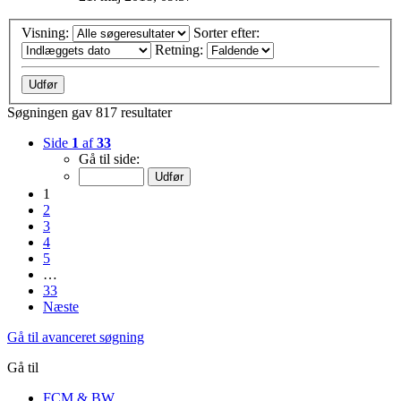
Visning:
Sorter efter:
Retning:
Søgningen gav 817 resultater
Side
1
af
33
Gå til side:
1
2
3
4
5
…
33
Næste
Gå til avanceret søgning
Gå til
FCM & BW