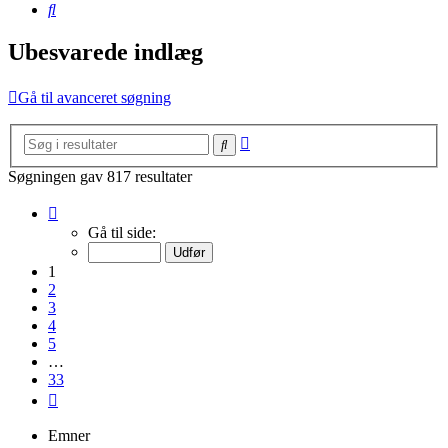
Søg
Ubesvarede indlæg
Gå til avanceret søgning
Avanceret
Søg
søgning
Søgningen gav 817 resultater
Side
1
Gå til side:
af
33
1
2
3
4
5
…
33
Næste
Emner