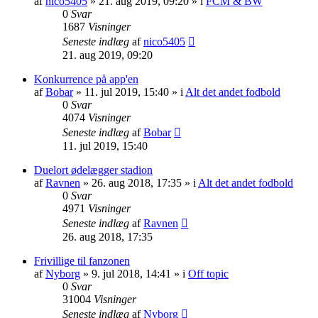
af
nico5405
»
21. aug 2019, 09:20
» i
FCM & BW
0
Svar
1687
Visninger
Seneste indlæg
af
nico5405
21. aug 2019, 09:20
Konkurrence på app'en
af
Bobar
»
11. jul 2019, 15:40
» i
Alt det andet fodbold
0
Svar
4074
Visninger
Seneste indlæg
af
Bobar
11. jul 2019, 15:40
Duelort ødelægger stadion
af
Ravnen
»
26. aug 2018, 17:35
» i
Alt det andet fodbold
0
Svar
4971
Visninger
Seneste indlæg
af
Ravnen
26. aug 2018, 17:35
Frivillige til fanzonen
af
Nyborg
»
9. jul 2018, 14:41
» i
Off topic
0
Svar
31004
Visninger
Seneste indlæg
af
Nyborg