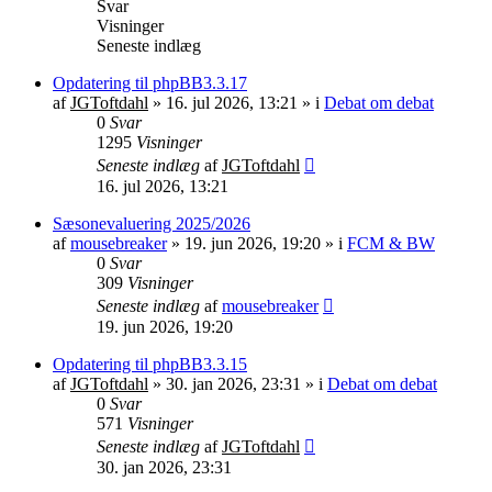
Svar
Visninger
Seneste indlæg
Opdatering til phpBB3.3.17
af
JGToftdahl
»
16. jul 2026, 13:21
» i
Debat om debat
0
Svar
1295
Visninger
Seneste indlæg
af
JGToftdahl
16. jul 2026, 13:21
Sæsonevaluering 2025/2026
af
mousebreaker
»
19. jun 2026, 19:20
» i
FCM & BW
0
Svar
309
Visninger
Seneste indlæg
af
mousebreaker
19. jun 2026, 19:20
Opdatering til phpBB3.3.15
af
JGToftdahl
»
30. jan 2026, 23:31
» i
Debat om debat
0
Svar
571
Visninger
Seneste indlæg
af
JGToftdahl
30. jan 2026, 23:31