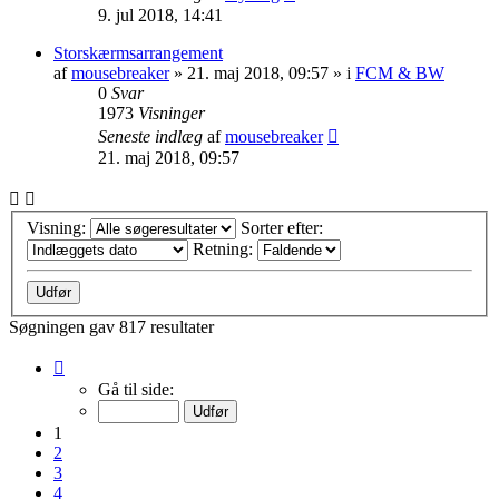
9. jul 2018, 14:41
Storskærmsarrangement
af
mousebreaker
»
21. maj 2018, 09:57
» i
FCM & BW
0
Svar
1973
Visninger
Seneste indlæg
af
mousebreaker
21. maj 2018, 09:57
Visning:
Sorter efter:
Retning:
Søgningen gav 817 resultater
Side
1
Gå til side:
af
33
1
2
3
4