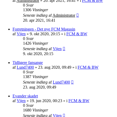
af
Administrator
»
20. apr 2021, 16:41
» i
FCM & BW
0
Svar
1306
Visninger
Seneste indlæg
af
Administrator
20. apr 2021, 16:41
Forretningen - Det nye FCM Magasin
af
Vijen
»
9. okt 2020, 20:15
» i
FCM & BW
0
Svar
1426
Visninger
Seneste indlæg
af
Vijen
9. okt 2020, 20:15
Tidligere fansange
af
Lund7400
»
23. aug 2020, 09:49
» i
FCM & BW
0
Svar
1387
Visninger
Seneste indlæg
af
Lund7400
23. aug 2020, 09:49
Evander skadet
af
Vijen
»
19. jun 2020, 00:23
» i
FCM & BW
0
Svar
1680
Visninger
Seneste indlæg
af
Vijen