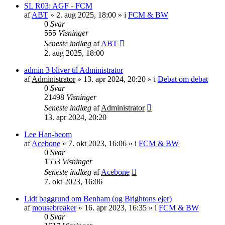
SL R03: AGF - FCM
af
ABT
»
2. aug 2025, 18:00
» i
FCM & BW
0
Svar
555
Visninger
Seneste indlæg
af
ABT
2. aug 2025, 18:00
admin 3 bliver til Administrator
af
Administrator
»
13. apr 2024, 20:20
» i
Debat om debat
0
Svar
21498
Visninger
Seneste indlæg
af
Administrator
13. apr 2024, 20:20
Lee Han-beom
af
Acebone
»
7. okt 2023, 16:06
» i
FCM & BW
0
Svar
1553
Visninger
Seneste indlæg
af
Acebone
7. okt 2023, 16:06
Lidt baggrund om Benham (og Brightons ejer)
af
mousebreaker
»
16. apr 2023, 16:35
» i
FCM & BW
0
Svar