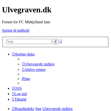
Ulvegraven.dk
Forum for FC Midtjylland fans
Spring til indhold
Avanceret
Søg
søgning
Hurtige links
Ubesvarede indlæg
Aktive emner
Søg
OSS
Log ind
Tilmeld
Boardindeks
Søg
Ubesvarede indlæg