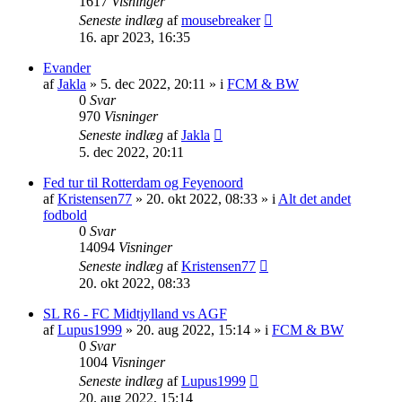
1617
Visninger
Seneste indlæg
af
mousebreaker
16. apr 2023, 16:35
Evander
af
Jakla
»
5. dec 2022, 20:11
» i
FCM & BW
0
Svar
970
Visninger
Seneste indlæg
af
Jakla
5. dec 2022, 20:11
Fed tur til Rotterdam og Feyenoord
af
Kristensen77
»
20. okt 2022, 08:33
» i
Alt det andet
fodbold
0
Svar
14094
Visninger
Seneste indlæg
af
Kristensen77
20. okt 2022, 08:33
SL R6 - FC Midtjylland vs AGF
af
Lupus1999
»
20. aug 2022, 15:14
» i
FCM & BW
0
Svar
1004
Visninger
Seneste indlæg
af
Lupus1999
20. aug 2022, 15:14