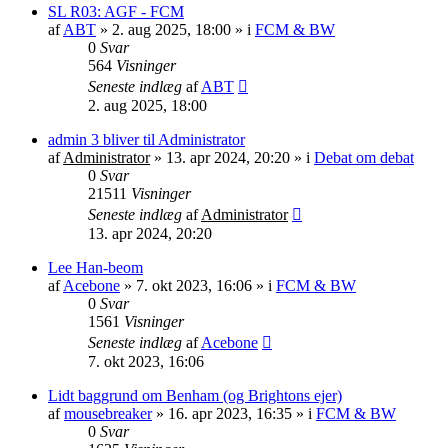
SL R03: AGF - FCM
af
ABT
»
2. aug 2025, 18:00
» i
FCM & BW
0
Svar
564
Visninger
Seneste indlæg
af
ABT
2. aug 2025, 18:00
admin 3 bliver til Administrator
af
Administrator
»
13. apr 2024, 20:20
» i
Debat om debat
0
Svar
21511
Visninger
Seneste indlæg
af
Administrator
13. apr 2024, 20:20
Lee Han-beom
af
Acebone
»
7. okt 2023, 16:06
» i
FCM & BW
0
Svar
1561
Visninger
Seneste indlæg
af
Acebone
7. okt 2023, 16:06
Lidt baggrund om Benham (og Brightons ejer)
af
mousebreaker
»
16. apr 2023, 16:35
» i
FCM & BW
0
Svar