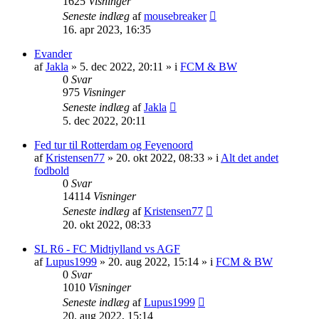
1625
Visninger
Seneste indlæg
af
mousebreaker
16. apr 2023, 16:35
Evander
af
Jakla
»
5. dec 2022, 20:11
» i
FCM & BW
0
Svar
975
Visninger
Seneste indlæg
af
Jakla
5. dec 2022, 20:11
Fed tur til Rotterdam og Feyenoord
af
Kristensen77
»
20. okt 2022, 08:33
» i
Alt det andet
fodbold
0
Svar
14114
Visninger
Seneste indlæg
af
Kristensen77
20. okt 2022, 08:33
SL R6 - FC Midtjylland vs AGF
af
Lupus1999
»
20. aug 2022, 15:14
» i
FCM & BW
0
Svar
1010
Visninger
Seneste indlæg
af
Lupus1999
20. aug 2022, 15:14