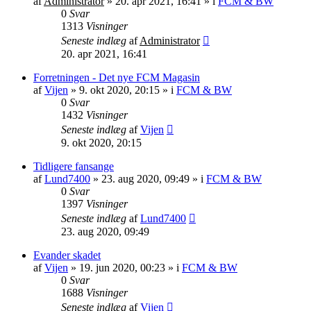
af
Administrator
»
20. apr 2021, 16:41
» i
FCM & BW
0
Svar
1313
Visninger
Seneste indlæg
af
Administrator
20. apr 2021, 16:41
Forretningen - Det nye FCM Magasin
af
Vijen
»
9. okt 2020, 20:15
» i
FCM & BW
0
Svar
1432
Visninger
Seneste indlæg
af
Vijen
9. okt 2020, 20:15
Tidligere fansange
af
Lund7400
»
23. aug 2020, 09:49
» i
FCM & BW
0
Svar
1397
Visninger
Seneste indlæg
af
Lund7400
23. aug 2020, 09:49
Evander skadet
af
Vijen
»
19. jun 2020, 00:23
» i
FCM & BW
0
Svar
1688
Visninger
Seneste indlæg
af
Vijen