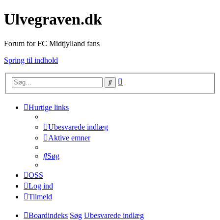
Ulvegraven.dk
Forum for FC Midtjylland fans
Spring til indhold
Avanceret
Søg
søgning
Hurtige links
Ubesvarede indlæg
Aktive emner
Søg
OSS
Log ind
Tilmeld
Boardindeks
Søg
Ubesvarede indlæg