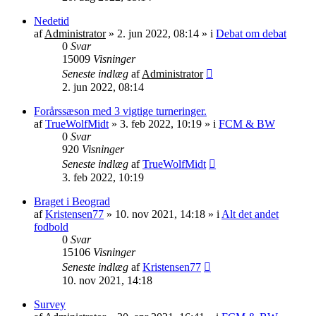
Nedetid
af
Administrator
»
2. jun 2022, 08:14
» i
Debat om debat
0
Svar
15009
Visninger
Seneste indlæg
af
Administrator
2. jun 2022, 08:14
Forårssæson med 3 vigtige turneringer.
af
TrueWolfMidt
»
3. feb 2022, 10:19
» i
FCM & BW
0
Svar
920
Visninger
Seneste indlæg
af
TrueWolfMidt
3. feb 2022, 10:19
Braget i Beograd
af
Kristensen77
»
10. nov 2021, 14:18
» i
Alt det andet
fodbold
0
Svar
15106
Visninger
Seneste indlæg
af
Kristensen77
10. nov 2021, 14:18
Survey