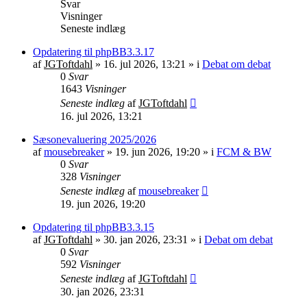
Svar
Visninger
Seneste indlæg
Opdatering til phpBB3.3.17
af
JGToftdahl
»
16. jul 2026, 13:21
» i
Debat om debat
0
Svar
1643
Visninger
Seneste indlæg
af
JGToftdahl
16. jul 2026, 13:21
Sæsonevaluering 2025/2026
af
mousebreaker
»
19. jun 2026, 19:20
» i
FCM & BW
0
Svar
328
Visninger
Seneste indlæg
af
mousebreaker
19. jun 2026, 19:20
Opdatering til phpBB3.3.15
af
JGToftdahl
»
30. jan 2026, 23:31
» i
Debat om debat
0
Svar
592
Visninger
Seneste indlæg
af
JGToftdahl
30. jan 2026, 23:31