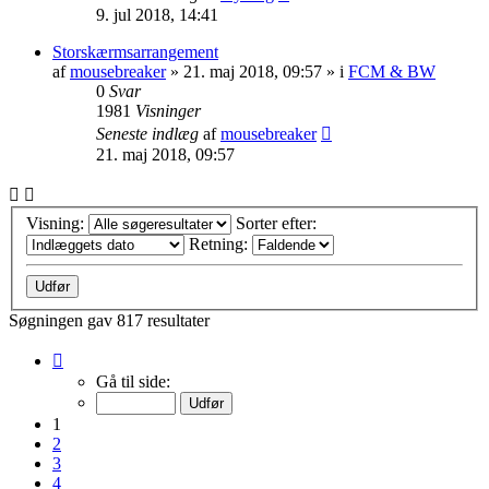
9. jul 2018, 14:41
Storskærmsarrangement
af
mousebreaker
»
21. maj 2018, 09:57
» i
FCM & BW
0
Svar
1981
Visninger
Seneste indlæg
af
mousebreaker
21. maj 2018, 09:57
Visning:
Sorter efter:
Retning:
Søgningen gav 817 resultater
Side
1
Gå til side:
af
33
1
2
3
4