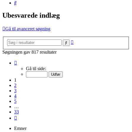
Søg
Ubesvarede indlæg
Gå til avanceret søgning
Avanceret
Søg
søgning
Søgningen gav 817 resultater
Side
1
Gå til side:
af
33
1
2
3
4
5
…
33
Næste
Emner