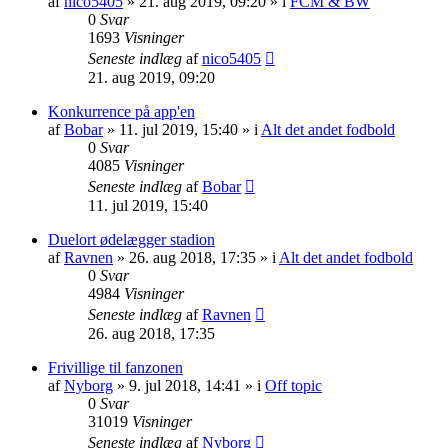
af
nico5405
»
21. aug 2019, 09:20
» i
FCM & BW
0
Svar
1693
Visninger
Seneste indlæg
af
nico5405
21. aug 2019, 09:20
Konkurrence på app'en
af
Bobar
»
11. jul 2019, 15:40
» i
Alt det andet fodbold
0
Svar
4085
Visninger
Seneste indlæg
af
Bobar
11. jul 2019, 15:40
Duelort ødelægger stadion
af
Ravnen
»
26. aug 2018, 17:35
» i
Alt det andet fodbold
0
Svar
4984
Visninger
Seneste indlæg
af
Ravnen
26. aug 2018, 17:35
Frivillige til fanzonen
af
Nyborg
»
9. jul 2018, 14:41
» i
Off topic
0
Svar
31019
Visninger
Seneste indlæg
af
Nyborg