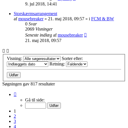
9. jul 2018, 14:41
Storskærmsarrangement
af
mousebreaker
»
21. maj 2018, 09:57
» i
FCM & BW
0
Svar
2069
Visninger
Seneste indlæg
af
mousebreaker
21. maj 2018, 09:57
Visning:
Sorter efter:
Retning:
Søgningen gav 817 resultater
Side
1
Gå til side:
af
33
1
2
3
4