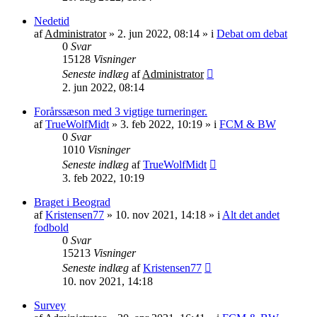
Nedetid
af
Administrator
»
2. jun 2022, 08:14
» i
Debat om debat
0
Svar
15128
Visninger
Seneste indlæg
af
Administrator
2. jun 2022, 08:14
Forårssæson med 3 vigtige turneringer.
af
TrueWolfMidt
»
3. feb 2022, 10:19
» i
FCM & BW
0
Svar
1010
Visninger
Seneste indlæg
af
TrueWolfMidt
3. feb 2022, 10:19
Braget i Beograd
af
Kristensen77
»
10. nov 2021, 14:18
» i
Alt det andet
fodbold
0
Svar
15213
Visninger
Seneste indlæg
af
Kristensen77
10. nov 2021, 14:18
Survey