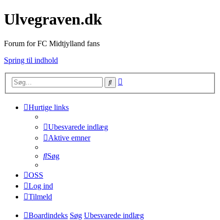
Ulvegraven.dk
Forum for FC Midtjylland fans
Spring til indhold
Avanceret
Søg
søgning
Hurtige links
Ubesvarede indlæg
Aktive emner
Søg
OSS
Log ind
Tilmeld
Boardindeks
Søg
Ubesvarede indlæg