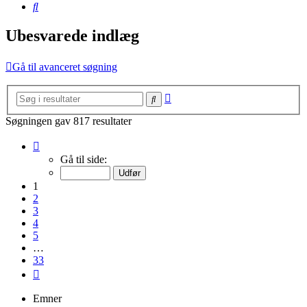
Søg
Ubesvarede indlæg
Gå til avanceret søgning
Avanceret
Søg
søgning
Søgningen gav 817 resultater
Side
1
Gå til side:
af
33
1
2
3
4
5
…
33
Næste
Emner