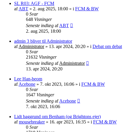
SL R03: AGF - FCM
af
ABT
»
2. aug 2025, 18:00
» i
FCM & BW
0
Svar
648
Visninger
Seneste indlæg
af
ABT
2. aug 2025, 18:00
admin 3 bliver til Administrator
af
Administrator
»
13. apr 2024, 20:20
» i
Debat om debat
0
Svar
21632
Visninger
Seneste indlæg
af
Administrator
13. apr 2024, 20:20
Lee Han-beom
af
Acebone
»
7. okt 2023, 16:06
» i
FCM & BW
0
Svar
1647
Visninger
Seneste indlæg
af
Acebone
7. okt 2023, 16:06
Lidt baggrund om Benham (og Brightons ejer)
af
mousebreaker
»
16. apr 2023, 16:35
» i
FCM & BW
0
Svar