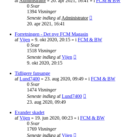
af
Administrator
»
20. apr 2021, 16:41
» i
FCM & BW
0
Svar
1394
Visninger
Seneste indlæg
af
Administrator
20. apr 2021, 16:41
Forretningen - Det nye FCM Magasin
af
Vijen
»
9. okt 2020, 20:15
» i
FCM & BW
0
Svar
1518
Visninger
Seneste indlæg
af
Vijen
9. okt 2020, 20:15
Tidligere fansange
af
Lund7400
»
23. aug 2020, 09:49
» i
FCM & BW
0
Svar
1474
Visninger
Seneste indlæg
af
Lund7400
23. aug 2020, 09:49
Evander skadet
af
Vijen
»
19. jun 2020, 00:23
» i
FCM & BW
0
Svar
1769
Visninger
Seneste indlæg
af
Vijen