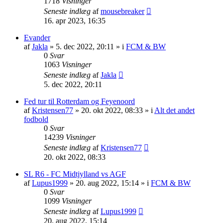
1718
Visninger
Seneste indlæg
af
mousebreaker
16. apr 2023, 16:35
Evander
af
Jakla
»
5. dec 2022, 20:11
» i
FCM & BW
0
Svar
1063
Visninger
Seneste indlæg
af
Jakla
5. dec 2022, 20:11
Fed tur til Rotterdam og Feyenoord
af
Kristensen77
»
20. okt 2022, 08:33
» i
Alt det andet
fodbold
0
Svar
14239
Visninger
Seneste indlæg
af
Kristensen77
20. okt 2022, 08:33
SL R6 - FC Midtjylland vs AGF
af
Lupus1999
»
20. aug 2022, 15:14
» i
FCM & BW
0
Svar
1099
Visninger
Seneste indlæg
af
Lupus1999
20. aug 2022, 15:14