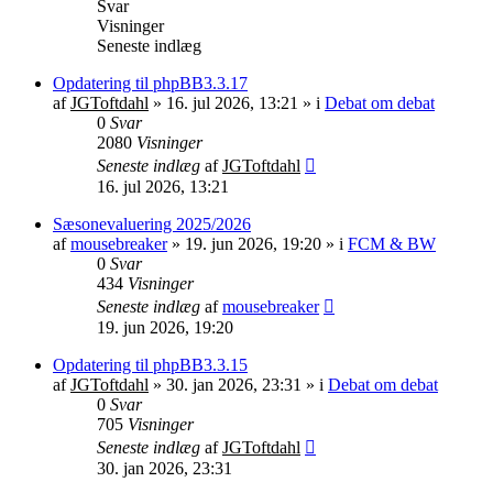
Svar
Visninger
Seneste indlæg
Opdatering til phpBB3.3.17
af
JGToftdahl
»
16. jul 2026, 13:21
» i
Debat om debat
0
Svar
2080
Visninger
Seneste indlæg
af
JGToftdahl
16. jul 2026, 13:21
Sæsonevaluering 2025/2026
af
mousebreaker
»
19. jun 2026, 19:20
» i
FCM & BW
0
Svar
434
Visninger
Seneste indlæg
af
mousebreaker
19. jun 2026, 19:20
Opdatering til phpBB3.3.15
af
JGToftdahl
»
30. jan 2026, 23:31
» i
Debat om debat
0
Svar
705
Visninger
Seneste indlæg
af
JGToftdahl
30. jan 2026, 23:31