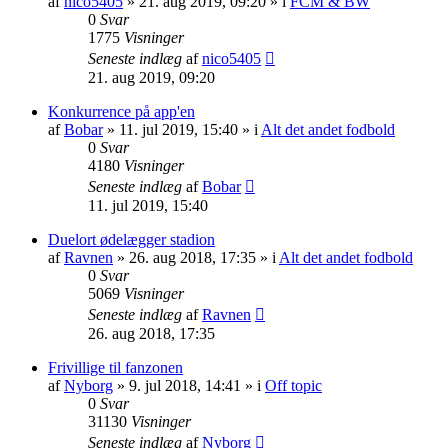
af
nico5405
»
21. aug 2019, 09:20
» i
FCM & BW
0
Svar
1775
Visninger
Seneste indlæg
af
nico5405
21. aug 2019, 09:20
Konkurrence på app'en
af
Bobar
»
11. jul 2019, 15:40
» i
Alt det andet fodbold
0
Svar
4180
Visninger
Seneste indlæg
af
Bobar
11. jul 2019, 15:40
Duelort ødelægger stadion
af
Ravnen
»
26. aug 2018, 17:35
» i
Alt det andet fodbold
0
Svar
5069
Visninger
Seneste indlæg
af
Ravnen
26. aug 2018, 17:35
Frivillige til fanzonen
af
Nyborg
»
9. jul 2018, 14:41
» i
Off topic
0
Svar
31130
Visninger
Seneste indlæg
af
Nyborg