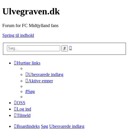
Ulvegraven.dk
Forum for FC Midtjylland fans
Spring til indhold
Avanceret
Søg
søgning
Hurtige links
Ubesvarede indlæg
Aktive emner
Søg
OSS
Log ind
Tilmeld
Boardindeks
Søg
Ubesvarede indlæg