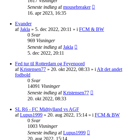
1617
Visninger
Seneste indlæg
af
mousebreaker
16. apr 2023, 16:35
Evander
af
Jakla
»
5. dec 2022, 20:11
» i
FCM & BW
0
Svar
969
Visninger
Seneste indlæg
af
Jakla
5. dec 2022, 20:11
Fed tur til Rotterdam og Feyenoord
af
Kristensen77
»
20. okt 2022, 08:33
» i
Alt det andet
fodbold
0
Svar
14091
Visninger
Seneste indlæg
af
Kristensen77
20. okt 2022, 08:33
SL R6 - FC Midtjylland vs AGF
af
Lupus1999
»
20. aug 2022, 15:14
» i
FCM & BW
0
Svar
1003
Visninger
Seneste indlæg
af
Lupus1999
20. aug 2022, 15:14