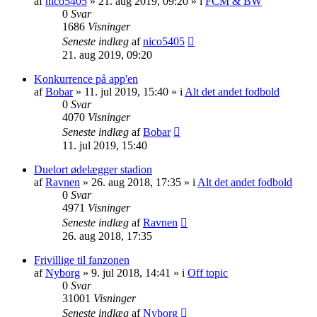
af
nico5405
»
21. aug 2019, 09:20
» i
FCM & BW
0
Svar
1686
Visninger
Seneste indlæg
af
nico5405
21. aug 2019, 09:20
Konkurrence på app'en
af
Bobar
»
11. jul 2019, 15:40
» i
Alt det andet fodbold
0
Svar
4070
Visninger
Seneste indlæg
af
Bobar
11. jul 2019, 15:40
Duelort ødelægger stadion
af
Ravnen
»
26. aug 2018, 17:35
» i
Alt det andet fodbold
0
Svar
4971
Visninger
Seneste indlæg
af
Ravnen
26. aug 2018, 17:35
Frivillige til fanzonen
af
Nyborg
»
9. jul 2018, 14:41
» i
Off topic
0
Svar
31001
Visninger
Seneste indlæg
af
Nyborg