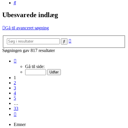
Søg
Ubesvarede indlæg
Gå til avanceret søgning
Avanceret
Søg
søgning
Søgningen gav 817 resultater
Side
1
Gå til side:
af
33
1
2
3
4
5
…
33
Næste
Emner