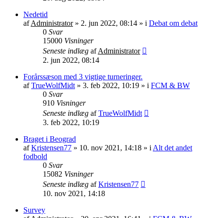
Nedetid
af
Administrator
»
2. jun 2022, 08:14
» i
Debat om debat
0
Svar
15000
Visninger
Seneste indlæg
af
Administrator
2. jun 2022, 08:14
Forårssæson med 3 vigtige turneringer.
af
TrueWolfMidt
»
3. feb 2022, 10:19
» i
FCM & BW
0
Svar
910
Visninger
Seneste indlæg
af
TrueWolfMidt
3. feb 2022, 10:19
Braget i Beograd
af
Kristensen77
»
10. nov 2021, 14:18
» i
Alt det andet
fodbold
0
Svar
15082
Visninger
Seneste indlæg
af
Kristensen77
10. nov 2021, 14:18
Survey