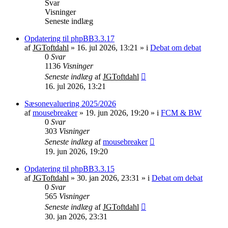
Svar
Visninger
Seneste indlæg
Opdatering til phpBB3.3.17
af
JGToftdahl
»
16. jul 2026, 13:21
» i
Debat om debat
0
Svar
1136
Visninger
Seneste indlæg
af
JGToftdahl
16. jul 2026, 13:21
Sæsonevaluering 2025/2026
af
mousebreaker
»
19. jun 2026, 19:20
» i
FCM & BW
0
Svar
303
Visninger
Seneste indlæg
af
mousebreaker
19. jun 2026, 19:20
Opdatering til phpBB3.3.15
af
JGToftdahl
»
30. jan 2026, 23:31
» i
Debat om debat
0
Svar
565
Visninger
Seneste indlæg
af
JGToftdahl
30. jan 2026, 23:31