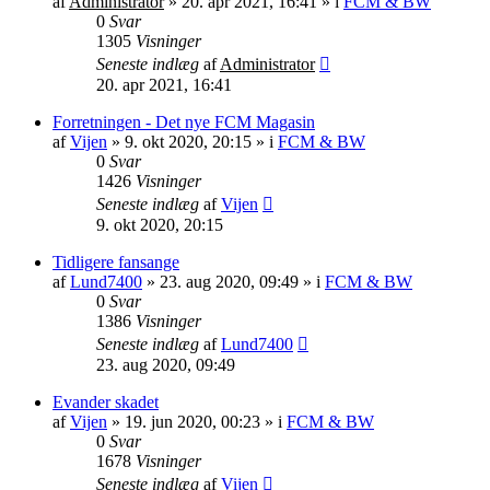
af
Administrator
»
20. apr 2021, 16:41
» i
FCM & BW
0
Svar
1305
Visninger
Seneste indlæg
af
Administrator
20. apr 2021, 16:41
Forretningen - Det nye FCM Magasin
af
Vijen
»
9. okt 2020, 20:15
» i
FCM & BW
0
Svar
1426
Visninger
Seneste indlæg
af
Vijen
9. okt 2020, 20:15
Tidligere fansange
af
Lund7400
»
23. aug 2020, 09:49
» i
FCM & BW
0
Svar
1386
Visninger
Seneste indlæg
af
Lund7400
23. aug 2020, 09:49
Evander skadet
af
Vijen
»
19. jun 2020, 00:23
» i
FCM & BW
0
Svar
1678
Visninger
Seneste indlæg
af
Vijen