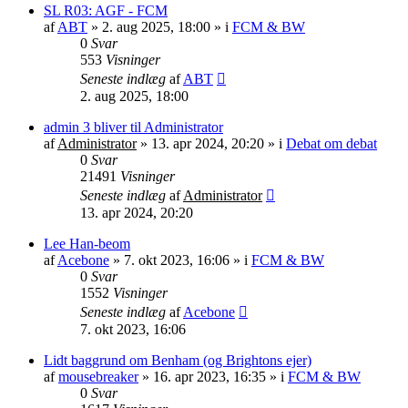
SL R03: AGF - FCM
af
ABT
»
2. aug 2025, 18:00
» i
FCM & BW
0
Svar
553
Visninger
Seneste indlæg
af
ABT
2. aug 2025, 18:00
admin 3 bliver til Administrator
af
Administrator
»
13. apr 2024, 20:20
» i
Debat om debat
0
Svar
21491
Visninger
Seneste indlæg
af
Administrator
13. apr 2024, 20:20
Lee Han-beom
af
Acebone
»
7. okt 2023, 16:06
» i
FCM & BW
0
Svar
1552
Visninger
Seneste indlæg
af
Acebone
7. okt 2023, 16:06
Lidt baggrund om Benham (og Brightons ejer)
af
mousebreaker
»
16. apr 2023, 16:35
» i
FCM & BW
0
Svar