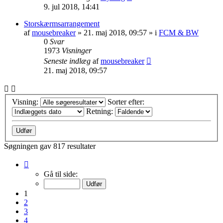
9. jul 2018, 14:41
Storskærmsarrangement
af
mousebreaker
»
21. maj 2018, 09:57
» i
FCM & BW
0
Svar
1973
Visninger
Seneste indlæg
af
mousebreaker
21. maj 2018, 09:57
Visning:
Sorter efter:
Retning:
Søgningen gav 817 resultater
Side
1
Gå til side:
af
33
1
2
3
4