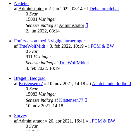
Nedetid
af
Administrator
»
2. jun 2022, 08:14
» i
Debat om debat
0
Svar
15001
Visninger
Seneste indlæg
af
Administrator
2. jun 2022, 08:14
Forårssæson med 3 vigtige turneringer.
af
TrueWolfMidt
»
3. feb 2022, 10:19
» i
FCM & BW
0
Svar
911
Visninger
Seneste indlæg
af
TrueWolfMidt
3. feb 2022, 10:19
Braget i Beograd
af
Kristensen77
»
10. nov 2021, 14:18
» i
Alt det andet fodbold
0
Svar
15083
Visninger
Seneste indlæg
af
Kristensen77
10. nov 2021, 14:18
Survey
af
Administrator
»
20. apr 2021, 16:41
» i
FCM & BW
0
Svar