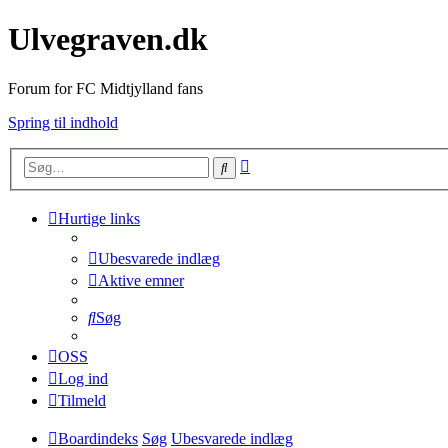
Ulvegraven.dk
Forum for FC Midtjylland fans
Spring til indhold
Avanceret
Søg
søgning
Hurtige links
Ubesvarede indlæg
Aktive emner
Søg
OSS
Log ind
Tilmeld
Boardindeks
Søg
Ubesvarede indlæg