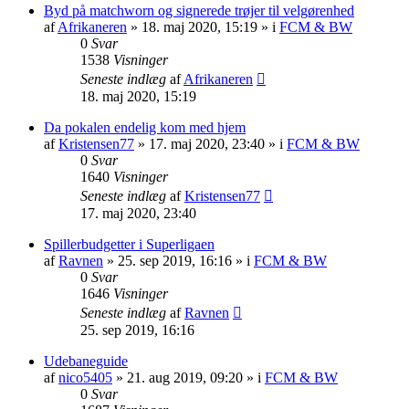
Byd på matchworn og signerede trøjer til velgørenhed
af
Afrikaneren
»
18. maj 2020, 15:19
» i
FCM & BW
0
Svar
1538
Visninger
Seneste indlæg
af
Afrikaneren
18. maj 2020, 15:19
Da pokalen endelig kom med hjem
af
Kristensen77
»
17. maj 2020, 23:40
» i
FCM & BW
0
Svar
1640
Visninger
Seneste indlæg
af
Kristensen77
17. maj 2020, 23:40
Spillerbudgetter i Superligaen
af
Ravnen
»
25. sep 2019, 16:16
» i
FCM & BW
0
Svar
1646
Visninger
Seneste indlæg
af
Ravnen
25. sep 2019, 16:16
Udebaneguide
af
nico5405
»
21. aug 2019, 09:20
» i
FCM & BW
0
Svar