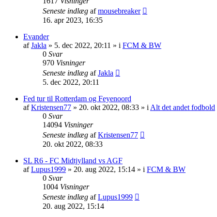
1617
Visninger
Seneste indlæg
af
mousebreaker
16. apr 2023, 16:35
Evander
af
Jakla
»
5. dec 2022, 20:11
» i
FCM & BW
0
Svar
970
Visninger
Seneste indlæg
af
Jakla
5. dec 2022, 20:11
Fed tur til Rotterdam og Feyenoord
af
Kristensen77
»
20. okt 2022, 08:33
» i
Alt det andet fodbold
0
Svar
14094
Visninger
Seneste indlæg
af
Kristensen77
20. okt 2022, 08:33
SL R6 - FC Midtjylland vs AGF
af
Lupus1999
»
20. aug 2022, 15:14
» i
FCM & BW
0
Svar
1004
Visninger
Seneste indlæg
af
Lupus1999
20. aug 2022, 15:14