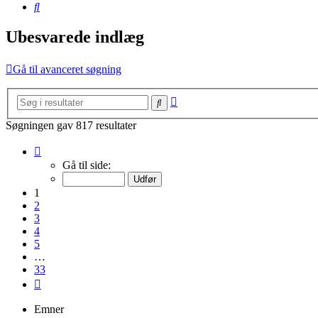
Søg
Ubesvarede indlæg
Gå til avanceret søgning
Avanceret
Søg
søgning
Søgningen gav 817 resultater
Side
1
Gå til side:
af
33
1
2
3
4
5
…
33
Næste
Emner