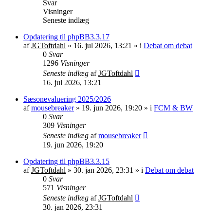
Svar
Visninger
Seneste indlæg
Opdatering til phpBB3.3.17
af
JGToftdahl
»
16. jul 2026, 13:21
» i
Debat om debat
0
Svar
1296
Visninger
Seneste indlæg
af
JGToftdahl
16. jul 2026, 13:21
Sæsonevaluering 2025/2026
af
mousebreaker
»
19. jun 2026, 19:20
» i
FCM & BW
0
Svar
309
Visninger
Seneste indlæg
af
mousebreaker
19. jun 2026, 19:20
Opdatering til phpBB3.3.15
af
JGToftdahl
»
30. jan 2026, 23:31
» i
Debat om debat
0
Svar
571
Visninger
Seneste indlæg
af
JGToftdahl
30. jan 2026, 23:31