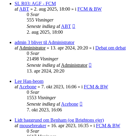
SL R03: AGF - FCM
af
ABT
»
2. aug 2025, 18:00
» i
FCM & BW
0
Svar
555
Visninger
Seneste indlæg
af
ABT
2. aug 2025, 18:00
admin 3 bliver til Administrator
af
Administrator
»
13. apr 2024, 20:20
» i
Debat om debat
0
Svar
21498
Visninger
Seneste indlæg
af
Administrator
13. apr 2024, 20:20
Lee Han-beom
af
Acebone
»
7. okt 2023, 16:06
» i
FCM & BW
0
Svar
1553
Visninger
Seneste indlæg
af
Acebone
7. okt 2023, 16:06
Lidt baggrund om Benham (og Brightons ejer)
af
mousebreaker
»
16. apr 2023, 16:35
» i
FCM & BW
0
Svar