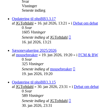
Svar
Visninger
Seneste indlæg
Opdatering til phpBB3.3.17
af
JGToftdahl
»
16. jul 2026, 13:21
» i
Debat om debat
0
Svar
1605
Visninger
Seneste indlæg
af
JGToftdahl
16. jul 2026, 13:21
Sæsonevaluering 2025/2026
af
mousebreaker
»
19. jun 2026, 19:20
» i
FCM & BW
0
Svar
325
Visninger
Seneste indlæg
af
mousebreaker
19. jun 2026, 19:20
Opdatering til phpBB3.3.15
af
JGToftdahl
»
30. jan 2026, 23:31
» i
Debat om debat
0
Svar
589
Visninger
Seneste indlæg
af
JGToftdahl
30. jan 2026, 23:31