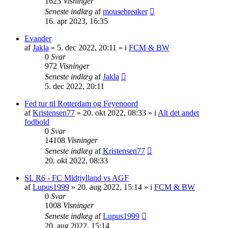
1623
Visninger
Seneste indlæg
af
mousebreaker
16. apr 2023, 16:35
Evander
af
Jakla
»
5. dec 2022, 20:11
» i
FCM & BW
0
Svar
972
Visninger
Seneste indlæg
af
Jakla
5. dec 2022, 20:11
Fed tur til Rotterdam og Feyenoord
af
Kristensen77
»
20. okt 2022, 08:33
» i
Alt det andet
fodbold
0
Svar
14108
Visninger
Seneste indlæg
af
Kristensen77
20. okt 2022, 08:33
SL R6 - FC Midtjylland vs AGF
af
Lupus1999
»
20. aug 2022, 15:14
» i
FCM & BW
0
Svar
1008
Visninger
Seneste indlæg
af
Lupus1999
20. aug 2022, 15:14