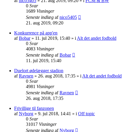
af
nico5405
»
21. aug 2019, 09:20
» i
FCM & BW
0
Svar
1689
Visninger
Seneste indlæg
af
nico5405
21. aug 2019, 09:20
Konkurrence på app'en
af
Bobar
»
11. jul 2019, 15:40
» i
Alt det andet fodbold
0
Svar
4083
Visninger
Seneste indlæg
af
Bobar
11. jul 2019, 15:40
Duelort ødelægger stadion
af
Ravnen
»
26. aug 2018, 17:35
» i
Alt det andet fodbold
0
Svar
4981
Visninger
Seneste indlæg
af
Ravnen
26. aug 2018, 17:35
Frivillige til fanzonen
af
Nyborg
»
9. jul 2018, 14:41
» i
Off topic
0
Svar
31017
Visninger
Seneste indlæg
af
Nyborg