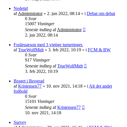
Nedetid
af
Administrator
»
2. jun 2022, 08:14
» i
Debat om debat
0
Svar
15007
Visninger
Seneste indlæg
af
Administrator
2. jun 2022, 08:14
Forårssæson med 3 vigtige turneringer.
af
TrueWolfMidt
»
3. feb 2022, 10:19
» i
FCM & BW
0
Svar
917
Visninger
Seneste indlæg
af
TrueWolfMidt
3. feb 2022, 10:19
Braget i Beograd
af
Kristensen77
»
10. nov 2021, 14:18
» i
Alt det andet
fodbold
0
Svar
15101
Visninger
Seneste indlæg
af
Kristensen77
10. nov 2021, 14:18
Survey