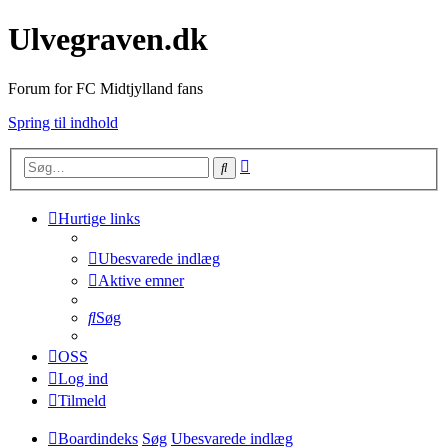
Ulvegraven.dk
Forum for FC Midtjylland fans
Spring til indhold
Avanceret
Søg
søgning
Hurtige links
Ubesvarede indlæg
Aktive emner
Søg
OSS
Log ind
Tilmeld
Boardindeks
Søg
Ubesvarede indlæg