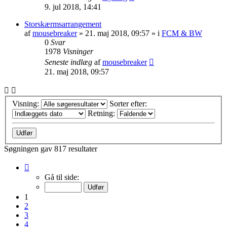
9. jul 2018, 14:41
Storskærmsarrangement
af
mousebreaker
»
21. maj 2018, 09:57
» i
FCM & BW
0
Svar
1978
Visninger
Seneste indlæg
af
mousebreaker
21. maj 2018, 09:57
Visning:
Sorter efter:
Retning:
Søgningen gav 817 resultater
Side
1
Gå til side:
af
33
1
2
3
4