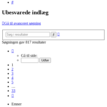
Søg
Ubesvarede indlæg
Gå til avanceret søgning
Avanceret
Søg
søgning
Søgningen gav 817 resultater
Side
1
Gå til side:
af
33
1
2
3
4
5
…
33
Næste
Emner