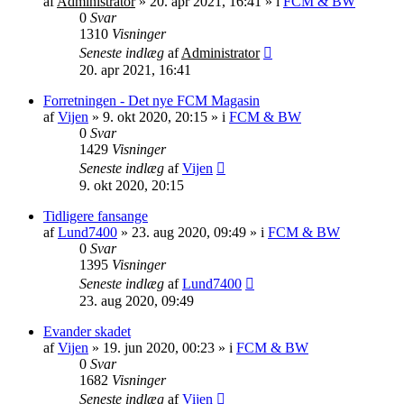
af
Administrator
»
20. apr 2021, 16:41
» i
FCM & BW
0
Svar
1310
Visninger
Seneste indlæg
af
Administrator
20. apr 2021, 16:41
Forretningen - Det nye FCM Magasin
af
Vijen
»
9. okt 2020, 20:15
» i
FCM & BW
0
Svar
1429
Visninger
Seneste indlæg
af
Vijen
9. okt 2020, 20:15
Tidligere fansange
af
Lund7400
»
23. aug 2020, 09:49
» i
FCM & BW
0
Svar
1395
Visninger
Seneste indlæg
af
Lund7400
23. aug 2020, 09:49
Evander skadet
af
Vijen
»
19. jun 2020, 00:23
» i
FCM & BW
0
Svar
1682
Visninger
Seneste indlæg
af
Vijen