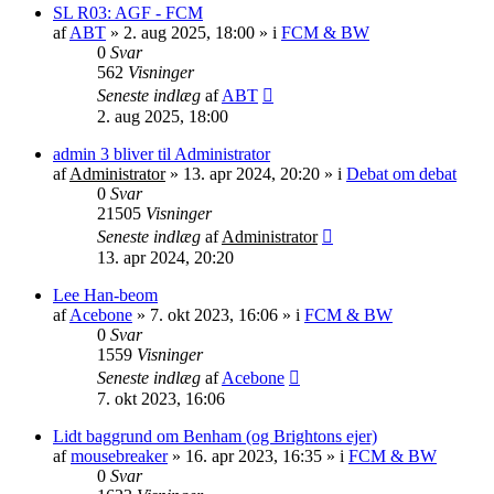
SL R03: AGF - FCM
af
ABT
»
2. aug 2025, 18:00
» i
FCM & BW
0
Svar
562
Visninger
Seneste indlæg
af
ABT
2. aug 2025, 18:00
admin 3 bliver til Administrator
af
Administrator
»
13. apr 2024, 20:20
» i
Debat om debat
0
Svar
21505
Visninger
Seneste indlæg
af
Administrator
13. apr 2024, 20:20
Lee Han-beom
af
Acebone
»
7. okt 2023, 16:06
» i
FCM & BW
0
Svar
1559
Visninger
Seneste indlæg
af
Acebone
7. okt 2023, 16:06
Lidt baggrund om Benham (og Brightons ejer)
af
mousebreaker
»
16. apr 2023, 16:35
» i
FCM & BW
0
Svar