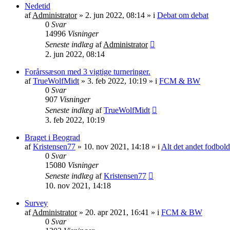
Nedetid
af
Administrator
»
2. jun 2022, 08:14
» i
Debat om debat
0
Svar
14996
Visninger
Seneste indlæg
af
Administrator
2. jun 2022, 08:14
Forårssæson med 3 vigtige turneringer.
af
TrueWolfMidt
»
3. feb 2022, 10:19
» i
FCM & BW
0
Svar
907
Visninger
Seneste indlæg
af
TrueWolfMidt
3. feb 2022, 10:19
Braget i Beograd
af
Kristensen77
»
10. nov 2021, 14:18
» i
Alt det andet fodbold
0
Svar
15080
Visninger
Seneste indlæg
af
Kristensen77
10. nov 2021, 14:18
Survey
af
Administrator
»
20. apr 2021, 16:41
» i
FCM & BW
0
Svar