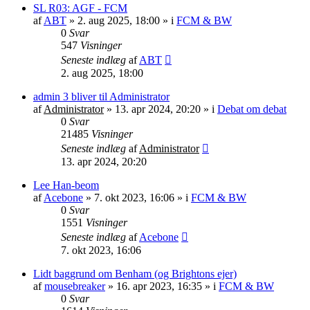
SL R03: AGF - FCM
af
ABT
»
2. aug 2025, 18:00
» i
FCM & BW
0
Svar
547
Visninger
Seneste indlæg
af
ABT
2. aug 2025, 18:00
admin 3 bliver til Administrator
af
Administrator
»
13. apr 2024, 20:20
» i
Debat om debat
0
Svar
21485
Visninger
Seneste indlæg
af
Administrator
13. apr 2024, 20:20
Lee Han-beom
af
Acebone
»
7. okt 2023, 16:06
» i
FCM & BW
0
Svar
1551
Visninger
Seneste indlæg
af
Acebone
7. okt 2023, 16:06
Lidt baggrund om Benham (og Brightons ejer)
af
mousebreaker
»
16. apr 2023, 16:35
» i
FCM & BW
0
Svar