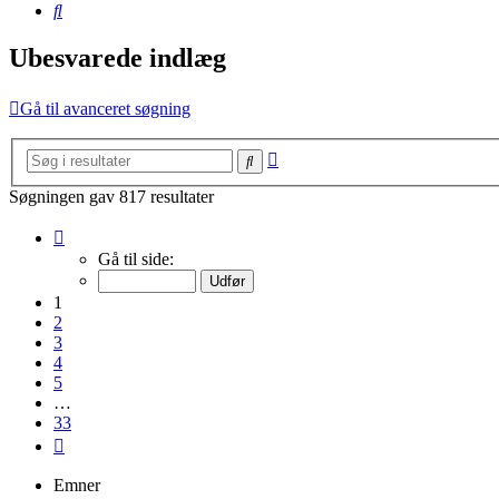
Søg
Ubesvarede indlæg
Gå til avanceret søgning
Avanceret
Søg
søgning
Søgningen gav 817 resultater
Side
1
Gå til side:
af
33
1
2
3
4
5
…
33
Næste
Emner