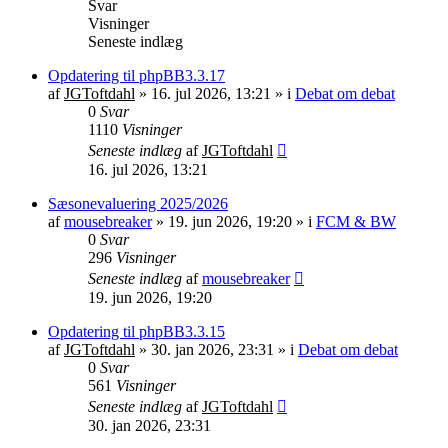
Svar
Visninger
Seneste indlæg
Opdatering til phpBB3.3.17
af
JGToftdahl
»
16. jul 2026, 13:21
» i
Debat om debat
0
Svar
1110
Visninger
Seneste indlæg
af
JGToftdahl
16. jul 2026, 13:21
Sæsonevaluering 2025/2026
af
mousebreaker
»
19. jun 2026, 19:20
» i
FCM & BW
0
Svar
296
Visninger
Seneste indlæg
af
mousebreaker
19. jun 2026, 19:20
Opdatering til phpBB3.3.15
af
JGToftdahl
»
30. jan 2026, 23:31
» i
Debat om debat
0
Svar
561
Visninger
Seneste indlæg
af
JGToftdahl
30. jan 2026, 23:31