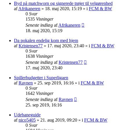
Byd på matchworn og signerede trøjer til velgørenhed
af
Afrikaneren
»
18. maj 2020, 15:19
» i
FCM & BW
0
Svar
1535
Visninger
Seneste indlæg
af
Afrikaneren
18. maj 2020, 15:19
Da pokalen endelig kom med hjem
af
Kristensen77
»
17. maj 2020, 23:40
» i
FCM & BW
0
Svar
1638
Visninger
Seneste indlæg
af
Kristensen77
17. maj 2020, 23:40
Spillerbudgetter i Superligaen
af
Ravnen
»
25. sep 2019, 16:16
» i
FCM & BW
0
Svar
1642
Visninger
Seneste indlæg
af
Ravnen
25. sep 2019, 16:16
Udebaneguide
af
nico5405
»
21. aug 2019, 09:20
» i
FCM & BW
0
Svar