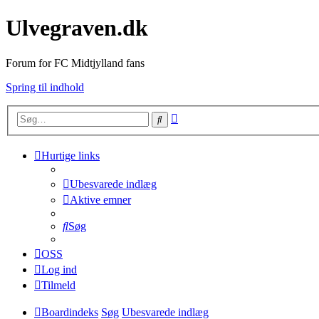
Ulvegraven.dk
Forum for FC Midtjylland fans
Spring til indhold
Avanceret
Søg
søgning
Hurtige links
Ubesvarede indlæg
Aktive emner
Søg
OSS
Log ind
Tilmeld
Boardindeks
Søg
Ubesvarede indlæg