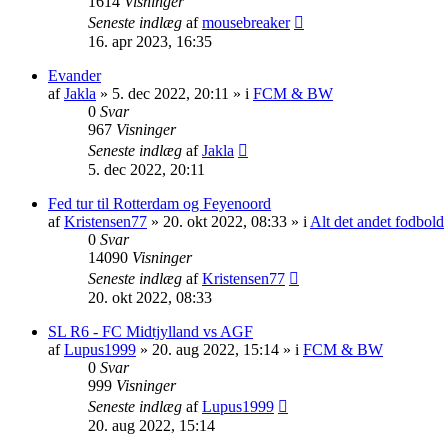
1614
Visninger
Seneste indlæg
af
mousebreaker
16. apr 2023, 16:35
Evander
af
Jakla
»
5. dec 2022, 20:11
» i
FCM & BW
0
Svar
967
Visninger
Seneste indlæg
af
Jakla
5. dec 2022, 20:11
Fed tur til Rotterdam og Feyenoord
af
Kristensen77
»
20. okt 2022, 08:33
» i
Alt det andet fodbold
0
Svar
14090
Visninger
Seneste indlæg
af
Kristensen77
20. okt 2022, 08:33
SL R6 - FC Midtjylland vs AGF
af
Lupus1999
»
20. aug 2022, 15:14
» i
FCM & BW
0
Svar
999
Visninger
Seneste indlæg
af
Lupus1999
20. aug 2022, 15:14