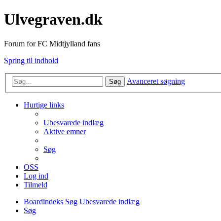
Ulvegraven.dk
Forum for FC Midtjylland fans
Spring til indhold
Avanceret søgning
Søg
Hurtige links
Ubesvarede indlæg
Aktive emner
Søg
OSS
Log ind
Tilmeld
Boardindeks
Søg
Ubesvarede indlæg
Søg