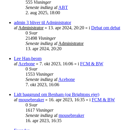
555
Visninger
Seneste indlæg
af
ABT
2. aug 2025, 18:00
admin 3 bliver til Administrator
af
Administrator
»
13. apr 2024, 20:20
» i
Debat om debat
0
Svar
21498
Visninger
Seneste indlæg
af
Administrator
13. apr 2024, 20:20
Lee Han-beom
af
Acebone
»
7. okt 2023, 16:06
» i
FCM & BW
0
Svar
1553
Visninger
Seneste indlæg
af
Acebone
7. okt 2023, 16:06
Lidt baggrund om Benham (og Brightons ejer)
af
mousebreaker
»
16. apr 2023, 16:35
» i
FCM & BW
0
Svar
1617
Visninger
Seneste indlæg
af
mousebreaker
16. apr 2023, 16:35