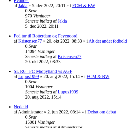
Evander
af
Jakla
»
5. dec 2022, 20:11
» i
FCM & BW
0
Svar
970
Visninger
Seneste indlæg
af
Jakla
5. dec 2022, 20:11
Fed tur til Rotterdam og Feyenoord
af
Kristensen77
»
20. okt 2022, 08:33
» i
Alt det andet fodbold
0
Svar
14094
Visninger
Seneste indlæg
af
Kristensen77
20. okt 2022, 08:33
SL R6 - FC Midtjylland vs AGF
af
Lupus1999
»
20. aug 2022, 15:14
» i
FCM & BW
0
Svar
1004
Visninger
Seneste indlæg
af
Lupus1999
20. aug 2022, 15:14
Nedetid
af
Administrator
»
2. jun 2022, 08:14
» i
Debat om debat
0
Svar
15001
Visninger
Seneste indlæg
af
Administrator