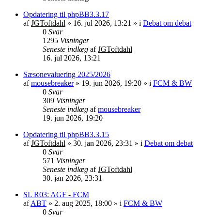
Opdatering til phpBB3.3.17
af
JGToftdahl
»
16. jul 2026, 13:21
» i
Debat om debat
0
Svar
1295
Visninger
Seneste indlæg
af
JGToftdahl
16. jul 2026, 13:21
Sæsonevaluering 2025/2026
af
mousebreaker
»
19. jun 2026, 19:20
» i
FCM & BW
0
Svar
309
Visninger
Seneste indlæg
af
mousebreaker
19. jun 2026, 19:20
Opdatering til phpBB3.3.15
af
JGToftdahl
»
30. jan 2026, 23:31
» i
Debat om debat
0
Svar
571
Visninger
Seneste indlæg
af
JGToftdahl
30. jan 2026, 23:31
SL R03: AGF - FCM
af
ABT
»
2. aug 2025, 18:00
» i
FCM & BW
0
Svar