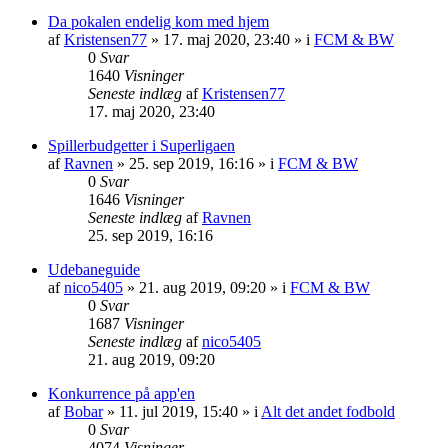
Da pokalen endelig kom med hjem
af
Kristensen77
»
17. maj 2020, 23:40
» i
FCM & BW
0
Svar
1640
Visninger
Seneste indlæg
af
Kristensen77
17. maj 2020, 23:40
Spillerbudgetter i Superligaen
af
Ravnen
»
25. sep 2019, 16:16
» i
FCM & BW
0
Svar
1646
Visninger
Seneste indlæg
af
Ravnen
25. sep 2019, 16:16
Udebaneguide
af
nico5405
»
21. aug 2019, 09:20
» i
FCM & BW
0
Svar
1687
Visninger
Seneste indlæg
af
nico5405
21. aug 2019, 09:20
Konkurrence på app'en
af
Bobar
»
11. jul 2019, 15:40
» i
Alt det andet fodbold
0
Svar
4074
Visninger