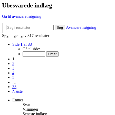
Ubesvarede indlæg
Gå til avanceret søgning
Avanceret søgning
Søg
Søgningen gav 817 resultater
Side
1
af
33
Gå til side:
1
2
3
4
5
…
33
Næste
Emner
Svar
Visninger
Seneste indlæg