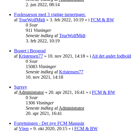
2. jun 2022, 08:14
Forårssæson med 3 vigtige turneringer.
af
TrueWolfMidt
»
3. feb 2022, 10:19
» i
FCM & BW
0
Svar
911
Visninger
Seneste indlæg
af
TrueWolfMidt
3. feb 2022, 10:19
Braget i Beograd
af
Kristensen77
»
10. nov 2021, 14:18
» i
Alt det andet fodbold
0
Svar
15083
Visninger
Seneste indlæg
af
Kristensen77
10. nov 2021, 14:18
Survey
af
Administrator
»
20. apr 2021, 16:41
» i
FCM & BW
0
Svar
1306
Visninger
Seneste indlæg
af
Administrator
20. apr 2021, 16:41
Forretningen - Det nye FCM Magasin
af
Vijen
»
9. okt 2020, 20:15
» i
FCM & BW