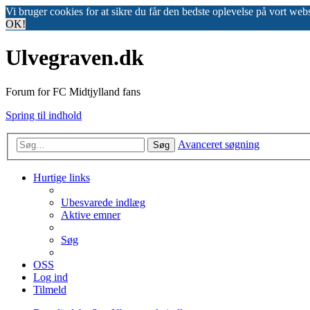
Vi bruger cookies for at sikre du får den bedste oplevelse på vort web
OK!
Ulvegraven.dk
Forum for FC Midtjylland fans
Spring til indhold
Avanceret søgning
Søg
Hurtige links
Ubesvarede indlæg
Aktive emner
Søg
OSS
Log ind
Tilmeld