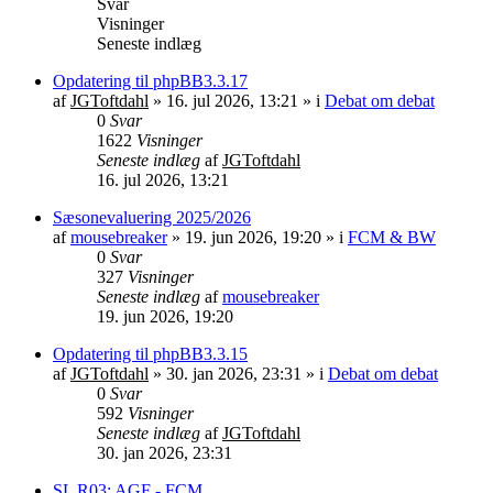
Svar
Visninger
Seneste indlæg
Opdatering til phpBB3.3.17
af
JGToftdahl
»
16. jul 2026, 13:21
» i
Debat om debat
0
Svar
1622
Visninger
Seneste indlæg
af
JGToftdahl
16. jul 2026, 13:21
Sæsonevaluering 2025/2026
af
mousebreaker
»
19. jun 2026, 19:20
» i
FCM & BW
0
Svar
327
Visninger
Seneste indlæg
af
mousebreaker
19. jun 2026, 19:20
Opdatering til phpBB3.3.15
af
JGToftdahl
»
30. jan 2026, 23:31
» i
Debat om debat
0
Svar
592
Visninger
Seneste indlæg
af
JGToftdahl
30. jan 2026, 23:31
SL R03: AGF - FCM