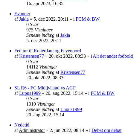
16. apr 2023, 16:35
Evander
af
Jakla
»
5. dec 2022, 20:11
» i
FCM & BW
0
Svar
975
Visninger
Seneste indlæg
af
Jakla
5. dec 2022, 20:11
Fed tur til Rotterdam og Feyenoord
af
Kristensen77
»
20. okt 2022, 08:33
» i
Alt det andet fodbold
0
Svar
14112
Visninger
Seneste indlæg
af
Kristensen77
20. okt 2022, 08:33
SL R6 - FC Midtjylland vs AGF
af
Lupus1999
»
20. aug 2022, 15:14
» i
FCM & BW
0
Svar
1010
Visninger
Seneste indlæg
af
Lupus1999
20. aug 2022, 15:14
Nedetid
af
Administrator
»
2. jun 2022, 08:14
» i
Debat om debat