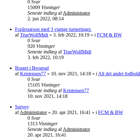
0
Svar
15009
Visninger
Seneste indlæg
af
Administrator
2. jun 2022, 08:14
Forårssæson med 3 vigtige turneringer.
af
TrueWolfMidt
»
3. feb 2022, 10:19
» i
FCM & BW
0
Svar
920
Visninger
Seneste indlæg
af
TrueWolfMidt
3. feb 2022, 10:19
Braget i Beograd
af
Kristensen77
»
10. nov 2021, 14:18
» i
Alt det andet fodbold
0
Svar
15105
Visninger
Seneste indlæg
af
Kristensen77
10. nov 2021, 14:18
Survey
af
Administrator
»
20. apr 2021, 16:41
» i
FCM & BW
0
Svar
1313
Visninger
Seneste indlæg
af
Administrator
20. apr 2021, 16:41