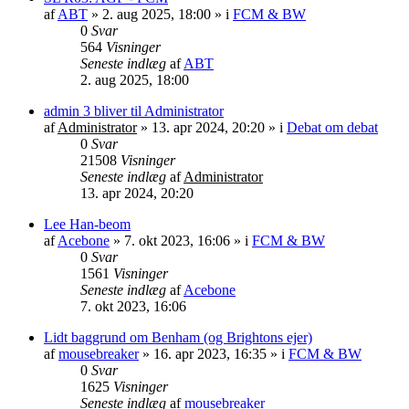
af
ABT
»
2. aug 2025, 18:00
» i
FCM & BW
0
Svar
564
Visninger
Seneste indlæg
af
ABT
2. aug 2025, 18:00
admin 3 bliver til Administrator
af
Administrator
»
13. apr 2024, 20:20
» i
Debat om debat
0
Svar
21508
Visninger
Seneste indlæg
af
Administrator
13. apr 2024, 20:20
Lee Han-beom
af
Acebone
»
7. okt 2023, 16:06
» i
FCM & BW
0
Svar
1561
Visninger
Seneste indlæg
af
Acebone
7. okt 2023, 16:06
Lidt baggrund om Benham (og Brightons ejer)
af
mousebreaker
»
16. apr 2023, 16:35
» i
FCM & BW
0
Svar
1625
Visninger
Seneste indlæg
af
mousebreaker