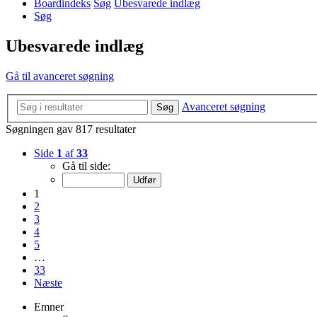
Boardindeks
Søg
Ubesvarede indlæg
Søg
Ubesvarede indlæg
Gå til avanceret søgning
Avanceret søgning
Søg
Søgningen gav 817 resultater
Side
1
af
33
Gå til side:
1
2
3
4
5
…
33
Næste
Emner