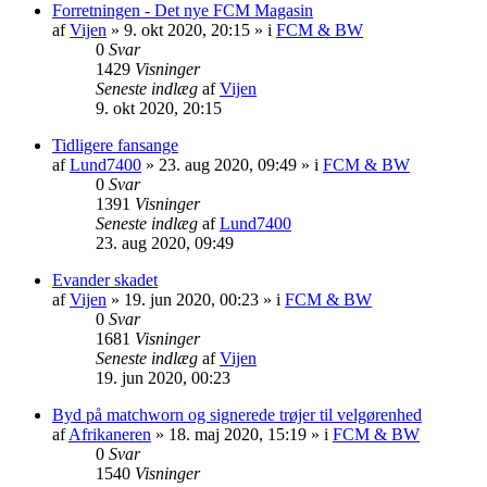
Forretningen - Det nye FCM Magasin
af
Vijen
»
9. okt 2020, 20:15
» i
FCM & BW
0
Svar
1429
Visninger
Seneste indlæg
af
Vijen
9. okt 2020, 20:15
Tidligere fansange
af
Lund7400
»
23. aug 2020, 09:49
» i
FCM & BW
0
Svar
1391
Visninger
Seneste indlæg
af
Lund7400
23. aug 2020, 09:49
Evander skadet
af
Vijen
»
19. jun 2020, 00:23
» i
FCM & BW
0
Svar
1681
Visninger
Seneste indlæg
af
Vijen
19. jun 2020, 00:23
Byd på matchworn og signerede trøjer til velgørenhed
af
Afrikaneren
»
18. maj 2020, 15:19
» i
FCM & BW
0
Svar
1540
Visninger