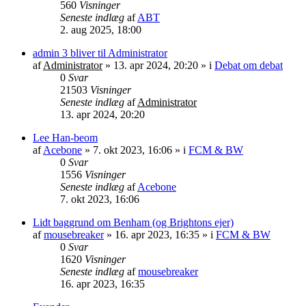
560
Visninger
Seneste indlæg
af
ABT
2. aug 2025, 18:00
admin 3 bliver til Administrator
af
Administrator
»
13. apr 2024, 20:20
» i
Debat om debat
0
Svar
21503
Visninger
Seneste indlæg
af
Administrator
13. apr 2024, 20:20
Lee Han-beom
af
Acebone
»
7. okt 2023, 16:06
» i
FCM & BW
0
Svar
1556
Visninger
Seneste indlæg
af
Acebone
7. okt 2023, 16:06
Lidt baggrund om Benham (og Brightons ejer)
af
mousebreaker
»
16. apr 2023, 16:35
» i
FCM & BW
0
Svar
1620
Visninger
Seneste indlæg
af
mousebreaker
16. apr 2023, 16:35