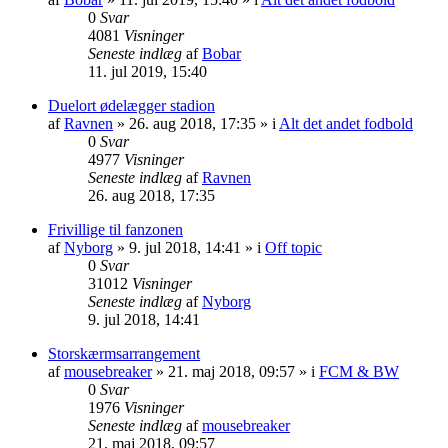
0
Svar
4081
Visninger
Seneste indlæg
af
Bobar
11. jul 2019, 15:40
Duelort ødelægger stadion
af
Ravnen
»
26. aug 2018, 17:35
» i
Alt det andet fodbold
0
Svar
4977
Visninger
Seneste indlæg
af
Ravnen
26. aug 2018, 17:35
Frivillige til fanzonen
af
Nyborg
»
9. jul 2018, 14:41
» i
Off topic
0
Svar
31012
Visninger
Seneste indlæg
af
Nyborg
9. jul 2018, 14:41
Storskærmsarrangement
af
mousebreaker
»
21. maj 2018, 09:57
» i
FCM & BW
0
Svar
1976
Visninger
Seneste indlæg
af
mousebreaker
21. maj 2018, 09:57