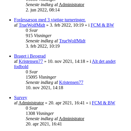
Seneste indlæg
af
Administrator
2. jun 2022, 08:14
Forårssæson med 3 vigtige turneringer.
af
TrueWolfMidt
»
3. feb 2022, 10:19
» i
FCM & BW
0
Svar
915
Visninger
Seneste indlæg
af
TrueWolfMidt
3. feb 2022, 10:19
Braget i Beograd
af
Kristensen77
»
10. nov 2021, 14:18
» i
Alt det andet
fodbold
0
Svar
15095
Visninger
Seneste indlæg
af
Kristensen77
10. nov 2021, 14:18
Survey
af
Administrator
»
20. apr 2021, 16:41
» i
FCM & BW
0
Svar
1308
Visninger
Seneste indlæg
af
Administrator
20. apr 2021, 16:41