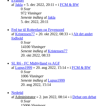
Evander
af
Jakla
»
5. dec 2022, 20:11
» i
FCM & BW
0
Svar
972
Visninger
Seneste indlæg
af
Jakla
5. dec 2022, 20:11
Fed tur til Rotterdam og Feyenoord
af
Kristensen77
»
20. okt 2022, 08:33
» i
Alt det andet
fodbold
0
Svar
14100
Visninger
Seneste indlæg
af
Kristensen77
20. okt 2022, 08:33
SL R6 - FC Midtjylland vs AGF
af
Lupus1999
»
20. aug 2022, 15:14
» i
FCM & BW
0
Svar
1006
Visninger
Seneste indlæg
af
Lupus1999
20. aug 2022, 15:14
Nedetid
af
Administrator
»
2. jun 2022, 08:14
» i
Debat om debat
0
Svar
15006
Visninger