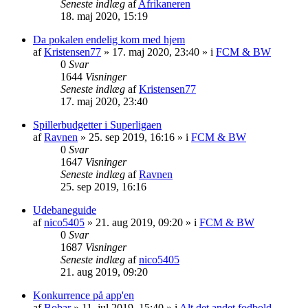
Seneste indlæg
af
Afrikaneren
18. maj 2020, 15:19
Da pokalen endelig kom med hjem
af
Kristensen77
»
17. maj 2020, 23:40
» i
FCM & BW
0
Svar
1644
Visninger
Seneste indlæg
af
Kristensen77
17. maj 2020, 23:40
Spillerbudgetter i Superligaen
af
Ravnen
»
25. sep 2019, 16:16
» i
FCM & BW
0
Svar
1647
Visninger
Seneste indlæg
af
Ravnen
25. sep 2019, 16:16
Udebaneguide
af
nico5405
»
21. aug 2019, 09:20
» i
FCM & BW
0
Svar
1687
Visninger
Seneste indlæg
af
nico5405
21. aug 2019, 09:20
Konkurrence på app'en
af
Bobar
»
11. jul 2019, 15:40
» i
Alt det andet fodbold