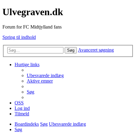
Ulvegraven.dk
Forum for FC Midtjylland fans
Spring til indhold
Avanceret søgning
Søg
Hurtige links
Ubesvarede indlæg
Aktive emner
Søg
OSS
Log ind
Tilmeld
Boardindeks
Søg
Ubesvarede indlæg
Søg