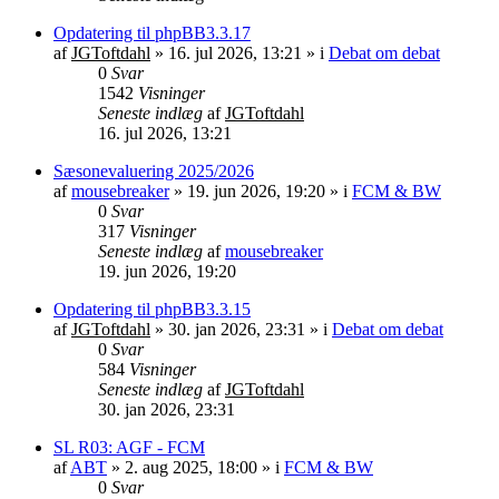
Opdatering til phpBB3.3.17
af
JGToftdahl
»
16. jul 2026, 13:21
» i
Debat om debat
0
Svar
1542
Visninger
Seneste indlæg
af
JGToftdahl
16. jul 2026, 13:21
Sæsonevaluering 2025/2026
af
mousebreaker
»
19. jun 2026, 19:20
» i
FCM & BW
0
Svar
317
Visninger
Seneste indlæg
af
mousebreaker
19. jun 2026, 19:20
Opdatering til phpBB3.3.15
af
JGToftdahl
»
30. jan 2026, 23:31
» i
Debat om debat
0
Svar
584
Visninger
Seneste indlæg
af
JGToftdahl
30. jan 2026, 23:31
SL R03: AGF - FCM
af
ABT
»
2. aug 2025, 18:00
» i
FCM & BW
0
Svar