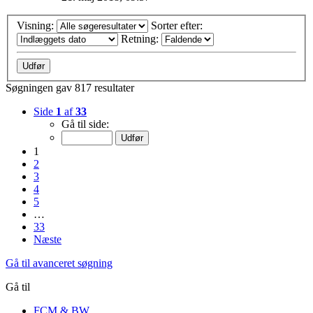
Visning:
Sorter efter:
Retning:
Søgningen gav 817 resultater
Side
1
af
33
Gå til side:
1
2
3
4
5
…
33
Næste
Gå til avanceret søgning
Gå til
FCM & BW