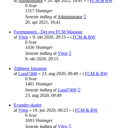
af
Administrator
»
20. apr 2021, 16:41
» i
FCM & BW
0
Svar
1317
Visninger
Seneste indlæg
af
Administrator
20. apr 2021, 16:41
Forretningen - Det nye FCM Magasin
af
Vijen
»
9. okt 2020, 20:15
» i
FCM & BW
0
Svar
1436
Visninger
Seneste indlæg
af
Vijen
9. okt 2020, 20:15
Tidligere fansange
af
Lund7400
»
23. aug 2020, 09:49
» i
FCM & BW
0
Svar
1401
Visninger
Seneste indlæg
af
Lund7400
23. aug 2020, 09:49
Evander skadet
af
Vijen
»
19. jun 2020, 00:23
» i
FCM & BW
0
Svar
1693
Visninger
Seneste indlæg
af
Vijen