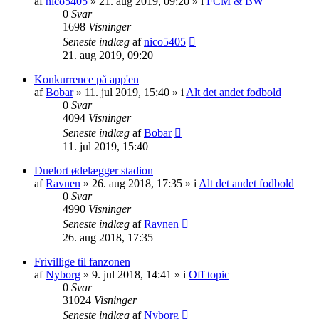
af
nico5405
»
21. aug 2019, 09:20
» i
FCM & BW
0
Svar
1698
Visninger
Seneste indlæg
af
nico5405
21. aug 2019, 09:20
Konkurrence på app'en
af
Bobar
»
11. jul 2019, 15:40
» i
Alt det andet fodbold
0
Svar
4094
Visninger
Seneste indlæg
af
Bobar
11. jul 2019, 15:40
Duelort ødelægger stadion
af
Ravnen
»
26. aug 2018, 17:35
» i
Alt det andet fodbold
0
Svar
4990
Visninger
Seneste indlæg
af
Ravnen
26. aug 2018, 17:35
Frivillige til fanzonen
af
Nyborg
»
9. jul 2018, 14:41
» i
Off topic
0
Svar
31024
Visninger
Seneste indlæg
af
Nyborg