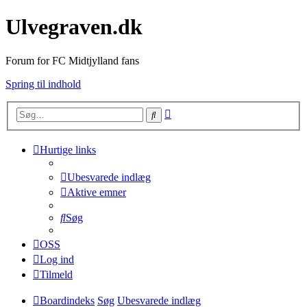
Ulvegraven.dk
Forum for FC Midtjylland fans
Spring til indhold
Avanceret
Søg
søgning
Hurtige links
Ubesvarede indlæg
Aktive emner
Søg
OSS
Log ind
Tilmeld
Boardindeks
Søg
Ubesvarede indlæg