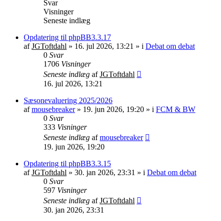
Svar
Visninger
Seneste indlæg
Opdatering til phpBB3.3.17
af
JGToftdahl
»
16. jul 2026, 13:21
» i
Debat om debat
0
Svar
1706
Visninger
Seneste indlæg
af
JGToftdahl
16. jul 2026, 13:21
Sæsonevaluering 2025/2026
af
mousebreaker
»
19. jun 2026, 19:20
» i
FCM & BW
0
Svar
333
Visninger
Seneste indlæg
af
mousebreaker
19. jun 2026, 19:20
Opdatering til phpBB3.3.15
af
JGToftdahl
»
30. jan 2026, 23:31
» i
Debat om debat
0
Svar
597
Visninger
Seneste indlæg
af
JGToftdahl
30. jan 2026, 23:31