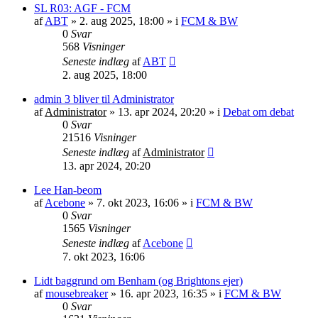
SL R03: AGF - FCM
af
ABT
»
2. aug 2025, 18:00
» i
FCM & BW
0
Svar
568
Visninger
Seneste indlæg
af
ABT
2. aug 2025, 18:00
admin 3 bliver til Administrator
af
Administrator
»
13. apr 2024, 20:20
» i
Debat om debat
0
Svar
21516
Visninger
Seneste indlæg
af
Administrator
13. apr 2024, 20:20
Lee Han-beom
af
Acebone
»
7. okt 2023, 16:06
» i
FCM & BW
0
Svar
1565
Visninger
Seneste indlæg
af
Acebone
7. okt 2023, 16:06
Lidt baggrund om Benham (og Brightons ejer)
af
mousebreaker
»
16. apr 2023, 16:35
» i
FCM & BW
0
Svar