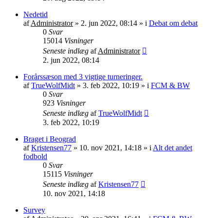
Nedetid
af
Administrator
»
2. jun 2022, 08:14
» i
Debat om debat
0
Svar
15014
Visninger
Seneste indlæg
af
Administrator
2. jun 2022, 08:14
Forårssæson med 3 vigtige turneringer.
af
TrueWolfMidt
»
3. feb 2022, 10:19
» i
FCM & BW
0
Svar
923
Visninger
Seneste indlæg
af
TrueWolfMidt
3. feb 2022, 10:19
Braget i Beograd
af
Kristensen77
»
10. nov 2021, 14:18
» i
Alt det andet
fodbold
0
Svar
15115
Visninger
Seneste indlæg
af
Kristensen77
10. nov 2021, 14:18
Survey