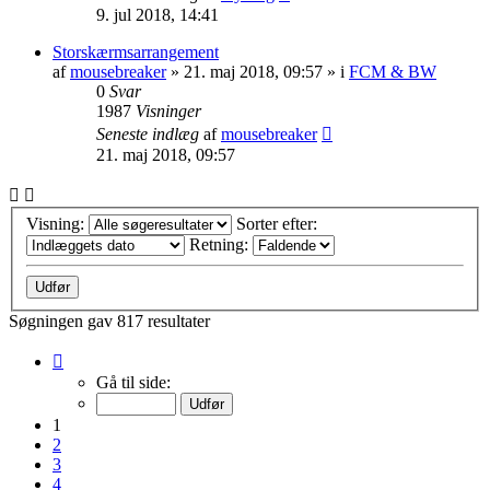
9. jul 2018, 14:41
Storskærmsarrangement
af
mousebreaker
»
21. maj 2018, 09:57
» i
FCM & BW
0
Svar
1987
Visninger
Seneste indlæg
af
mousebreaker
21. maj 2018, 09:57
Visning:
Sorter efter:
Retning:
Søgningen gav 817 resultater
Side
1
Gå til side:
af
33
1
2
3
4