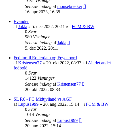
1631
Visninger
Seneste indlæg
af
mousebreaker
16. apr 2023, 16:35
Evander
af
Jakla
»
5. dec 2022, 20:11
» i
FCM & BW
0
Svar
980
Visninger
Seneste indlæg
af
Jakla
5. dec 2022, 20:11
Fed tur til Rotterdam og Feyenoord
af
Kristensen77
»
20. okt 2022, 08:33
» i
Alt det andet
fodbold
0
Svar
14122
Visninger
Seneste indlæg
af
Kristensen77
20. okt 2022, 08:33
SL R6 - FC Midtjylland vs AGF
af
Lupus1999
»
20. aug 2022, 15:14
» i
FCM & BW
0
Svar
1014
Visninger
Seneste indlæg
af
Lupus1999
20. aug 2022, 15:14