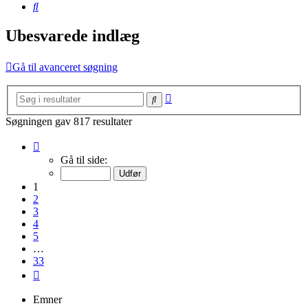
Søg
Ubesvarede indlæg
Gå til avanceret søgning
Avanceret
Søg
søgning
Søgningen gav 817 resultater
Side
1
Gå til side:
af
33
1
2
3
4
5
…
33
Næste
Emner