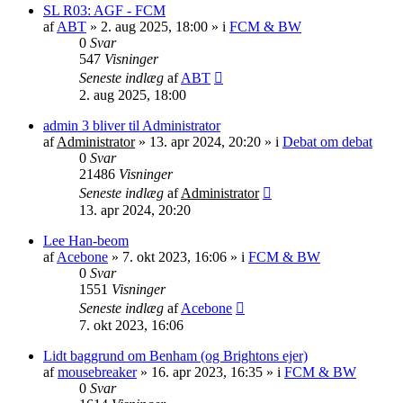
SL R03: AGF - FCM
af
ABT
»
2. aug 2025, 18:00
» i
FCM & BW
0
Svar
547
Visninger
Seneste indlæg
af
ABT
2. aug 2025, 18:00
admin 3 bliver til Administrator
af
Administrator
»
13. apr 2024, 20:20
» i
Debat om debat
0
Svar
21486
Visninger
Seneste indlæg
af
Administrator
13. apr 2024, 20:20
Lee Han-beom
af
Acebone
»
7. okt 2023, 16:06
» i
FCM & BW
0
Svar
1551
Visninger
Seneste indlæg
af
Acebone
7. okt 2023, 16:06
Lidt baggrund om Benham (og Brightons ejer)
af
mousebreaker
»
16. apr 2023, 16:35
» i
FCM & BW
0
Svar