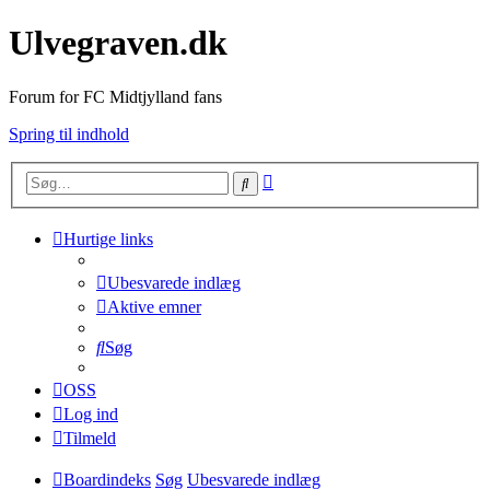
Ulvegraven.dk
Forum for FC Midtjylland fans
Spring til indhold
Avanceret
Søg
søgning
Hurtige links
Ubesvarede indlæg
Aktive emner
Søg
OSS
Log ind
Tilmeld
Boardindeks
Søg
Ubesvarede indlæg