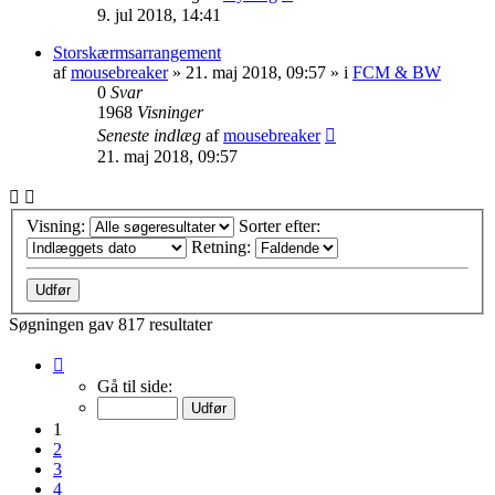
9. jul 2018, 14:41
Storskærmsarrangement
af
mousebreaker
»
21. maj 2018, 09:57
» i
FCM & BW
0
Svar
1968
Visninger
Seneste indlæg
af
mousebreaker
21. maj 2018, 09:57
Visning:
Sorter efter:
Retning:
Søgningen gav 817 resultater
Side
1
Gå til side:
af
33
1
2
3
4