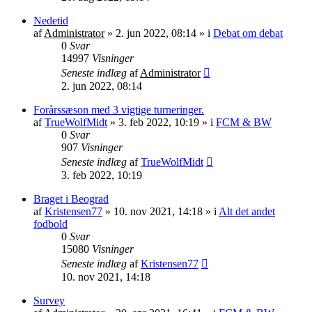
Nedetid
af
Administrator
»
2. jun 2022, 08:14
» i
Debat om debat
0
Svar
14997
Visninger
Seneste indlæg
af
Administrator
2. jun 2022, 08:14
Forårssæson med 3 vigtige turneringer.
af
TrueWolfMidt
»
3. feb 2022, 10:19
» i
FCM & BW
0
Svar
907
Visninger
Seneste indlæg
af
TrueWolfMidt
3. feb 2022, 10:19
Braget i Beograd
af
Kristensen77
»
10. nov 2021, 14:18
» i
Alt det andet
fodbold
0
Svar
15080
Visninger
Seneste indlæg
af
Kristensen77
10. nov 2021, 14:18
Survey