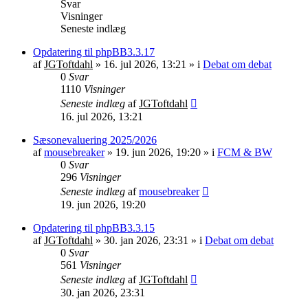
Svar
Visninger
Seneste indlæg
Opdatering til phpBB3.3.17
af
JGToftdahl
»
16. jul 2026, 13:21
» i
Debat om debat
0
Svar
1110
Visninger
Seneste indlæg
af
JGToftdahl
16. jul 2026, 13:21
Sæsonevaluering 2025/2026
af
mousebreaker
»
19. jun 2026, 19:20
» i
FCM & BW
0
Svar
296
Visninger
Seneste indlæg
af
mousebreaker
19. jun 2026, 19:20
Opdatering til phpBB3.3.15
af
JGToftdahl
»
30. jan 2026, 23:31
» i
Debat om debat
0
Svar
561
Visninger
Seneste indlæg
af
JGToftdahl
30. jan 2026, 23:31