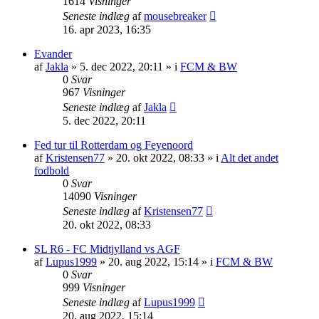
1614
Visninger
Seneste indlæg
af
mousebreaker
16. apr 2023, 16:35
Evander
af
Jakla
»
5. dec 2022, 20:11
» i
FCM & BW
0
Svar
967
Visninger
Seneste indlæg
af
Jakla
5. dec 2022, 20:11
Fed tur til Rotterdam og Feyenoord
af
Kristensen77
»
20. okt 2022, 08:33
» i
Alt det andet
fodbold
0
Svar
14090
Visninger
Seneste indlæg
af
Kristensen77
20. okt 2022, 08:33
SL R6 - FC Midtjylland vs AGF
af
Lupus1999
»
20. aug 2022, 15:14
» i
FCM & BW
0
Svar
999
Visninger
Seneste indlæg
af
Lupus1999
20. aug 2022, 15:14