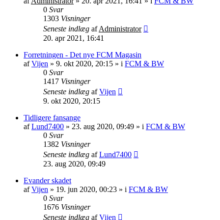
af
Administrator
»
20. apr 2021, 16:41
» i
FCM & BW
0
Svar
1303
Visninger
Seneste indlæg
af
Administrator
20. apr 2021, 16:41
Forretningen - Det nye FCM Magasin
af
Vijen
»
9. okt 2020, 20:15
» i
FCM & BW
0
Svar
1417
Visninger
Seneste indlæg
af
Vijen
9. okt 2020, 20:15
Tidligere fansange
af
Lund7400
»
23. aug 2020, 09:49
» i
FCM & BW
0
Svar
1382
Visninger
Seneste indlæg
af
Lund7400
23. aug 2020, 09:49
Evander skadet
af
Vijen
»
19. jun 2020, 00:23
» i
FCM & BW
0
Svar
1676
Visninger
Seneste indlæg
af
Vijen