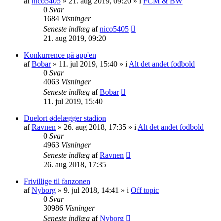
af
nico5405
»
21. aug 2019, 09:20
» i
FCM & BW
0
Svar
1684
Visninger
Seneste indlæg
af
nico5405
21. aug 2019, 09:20
Konkurrence på app'en
af
Bobar
»
11. jul 2019, 15:40
» i
Alt det andet fodbold
0
Svar
4063
Visninger
Seneste indlæg
af
Bobar
11. jul 2019, 15:40
Duelort ødelægger stadion
af
Ravnen
»
26. aug 2018, 17:35
» i
Alt det andet fodbold
0
Svar
4963
Visninger
Seneste indlæg
af
Ravnen
26. aug 2018, 17:35
Frivillige til fanzonen
af
Nyborg
»
9. jul 2018, 14:41
» i
Off topic
0
Svar
30986
Visninger
Seneste indlæg
af
Nyborg