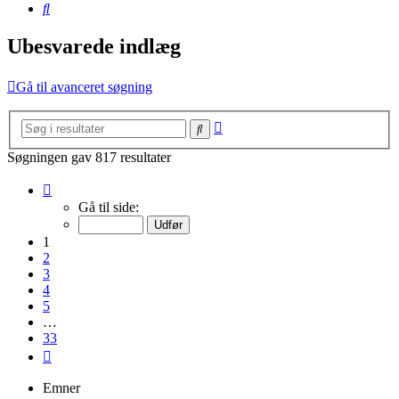
Søg
Ubesvarede indlæg
Gå til avanceret søgning
Avanceret
Søg
søgning
Søgningen gav 817 resultater
Side
1
Gå til side:
af
33
1
2
3
4
5
…
33
Næste
Emner