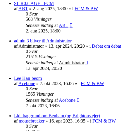
SL R03: AGF - FCM
af
ABT
»
2. aug 2025, 18:00
» i
FCM & BW
0
Svar
568
Visninger
Seneste indlæg
af
ABT
2. aug 2025, 18:00
admin 3 bliver til Administrator
af
Administrator
»
13. apr 2024, 20:20
» i
Debat om debat
0
Svar
21515
Visninger
Seneste indlæg
af
Administrator
13. apr 2024, 20:20
Lee Han-beom
af
Acebone
»
7. okt 2023, 16:06
» i
FCM & BW
0
Svar
1565
Visninger
Seneste indlæg
af
Acebone
7. okt 2023, 16:06
Lidt baggrund om Benham (og Brightons ejer)
af
mousebreaker
»
16. apr 2023, 16:35
» i
FCM & BW
0
Svar