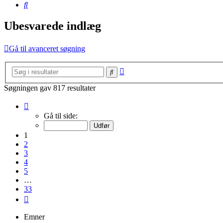
Søg
Ubesvarede indlæg
Gå til avanceret søgning
Avanceret
Søg
søgning
Søgningen gav 817 resultater
Side
1
Gå til side:
af
33
1
2
3
4
5
…
33
Næste
Emner