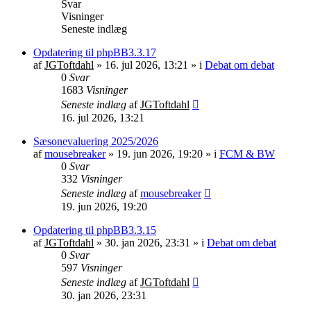
Svar
Visninger
Seneste indlæg
Opdatering til phpBB3.3.17
af
JGToftdahl
»
16. jul 2026, 13:21
» i
Debat om debat
0
Svar
1683
Visninger
Seneste indlæg
af
JGToftdahl
16. jul 2026, 13:21
Sæsonevaluering 2025/2026
af
mousebreaker
»
19. jun 2026, 19:20
» i
FCM & BW
0
Svar
332
Visninger
Seneste indlæg
af
mousebreaker
19. jun 2026, 19:20
Opdatering til phpBB3.3.15
af
JGToftdahl
»
30. jan 2026, 23:31
» i
Debat om debat
0
Svar
597
Visninger
Seneste indlæg
af
JGToftdahl
30. jan 2026, 23:31