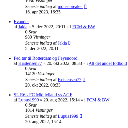
1630
Visninger
Seneste indlæg
af
mousebreaker
16. apr 2023, 16:35
Evander
af
Jakla
»
5. dec 2022, 20:11
» i
FCM & BW
0
Svar
980
Visninger
Seneste indlæg
af
Jakla
5. dec 2022, 20:11
Fed tur til Rotterdam og Feyenoord
af
Kristensen77
»
20. okt 2022, 08:33
» i
Alt det andet fodbold
0
Svar
14120
Visninger
Seneste indlæg
af
Kristensen77
20. okt 2022, 08:33
SL R6 - FC Midtjylland vs AGF
af
Lupus1999
»
20. aug 2022, 15:14
» i
FCM & BW
0
Svar
1014
Visninger
Seneste indlæg
af
Lupus1999
20. aug 2022, 15:14