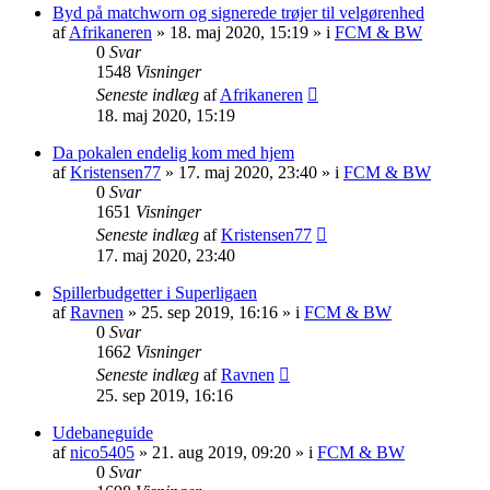
Byd på matchworn og signerede trøjer til velgørenhed
af
Afrikaneren
»
18. maj 2020, 15:19
» i
FCM & BW
0
Svar
1548
Visninger
Seneste indlæg
af
Afrikaneren
18. maj 2020, 15:19
Da pokalen endelig kom med hjem
af
Kristensen77
»
17. maj 2020, 23:40
» i
FCM & BW
0
Svar
1651
Visninger
Seneste indlæg
af
Kristensen77
17. maj 2020, 23:40
Spillerbudgetter i Superligaen
af
Ravnen
»
25. sep 2019, 16:16
» i
FCM & BW
0
Svar
1662
Visninger
Seneste indlæg
af
Ravnen
25. sep 2019, 16:16
Udebaneguide
af
nico5405
»
21. aug 2019, 09:20
» i
FCM & BW
0
Svar