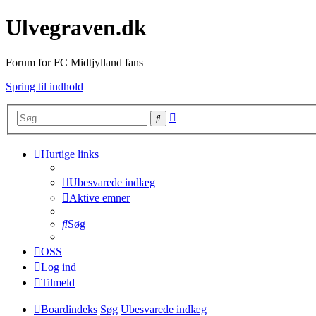
Ulvegraven.dk
Forum for FC Midtjylland fans
Spring til indhold
Avanceret
Søg
søgning
Hurtige links
Ubesvarede indlæg
Aktive emner
Søg
OSS
Log ind
Tilmeld
Boardindeks
Søg
Ubesvarede indlæg