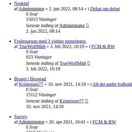
Nedetid
af
Administrator
»
2. jun 2022, 08:14
» i
Debat om debat
0
Svar
15013
Visninger
Seneste indlæg
af
Administrator
2. jun 2022, 08:14
Forårssæson med 3 vigtige turneringer.
af
TrueWolfMidt
»
3. feb 2022, 10:19
» i
FCM & BW
0
Svar
923
Visninger
Seneste indlæg
af
TrueWolfMidt
3. feb 2022, 10:19
Braget i Beograd
af
Kristensen77
»
10. nov 2021, 14:18
» i
Alt det andet fodbold
0
Svar
15112
Visninger
Seneste indlæg
af
Kristensen77
10. nov 2021, 14:18
Survey
af
Administrator
»
20. apr 2021, 16:41
» i
FCM & BW
0
Svar