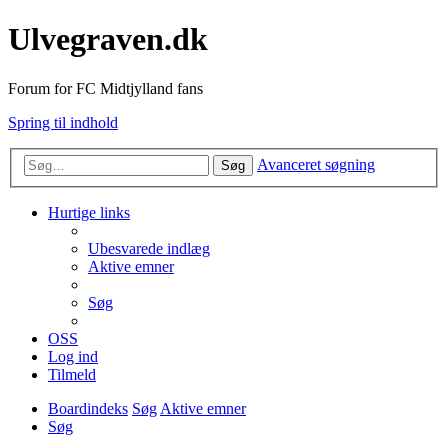
Ulvegraven.dk
Forum for FC Midtjylland fans
Spring til indhold
Avanceret søgning
Søg
Hurtige links
Ubesvarede indlæg
Aktive emner
Søg
OSS
Log ind
Tilmeld
Boardindeks
Søg
Aktive emner
Søg