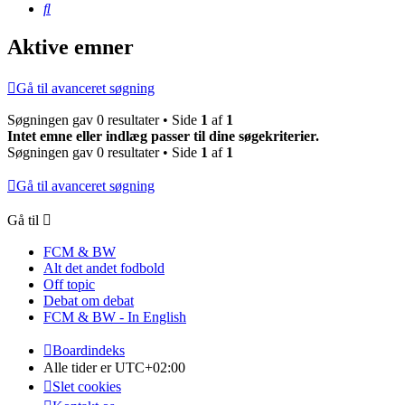
Søg
Aktive emner
Gå til avanceret søgning
Søgningen gav 0 resultater • Side
1
af
1
Intet emne eller indlæg passer til dine søgekriterier.
Søgningen gav 0 resultater • Side
1
af
1
Gå til avanceret søgning
Gå til
FCM & BW
Alt det andet fodbold
Off topic
Debat om debat
FCM & BW - In English
Boardindeks
Alle tider er
UTC+02:00
Slet cookies