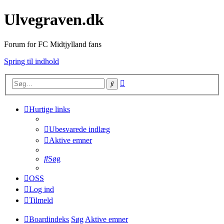
Ulvegraven.dk
Forum for FC Midtjylland fans
Spring til indhold
Avanceret
Søg
søgning
Hurtige links
Ubesvarede indlæg
Aktive emner
Søg
OSS
Log ind
Tilmeld
Boardindeks
Søg
Aktive emner