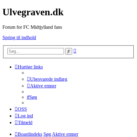
Ulvegraven.dk
Forum for FC Midtjylland fans
Spring til indhold
Avanceret
Søg
søgning
Hurtige links
Ubesvarede indlæg
Aktive emner
Søg
OSS
Log ind
Tilmeld
Boardindeks
Søg
Aktive emner