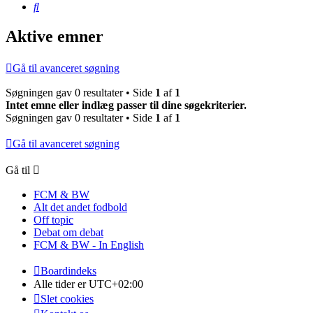
Søg
Aktive emner
Gå til avanceret søgning
Søgningen gav 0 resultater • Side
1
af
1
Intet emne eller indlæg passer til dine søgekriterier.
Søgningen gav 0 resultater • Side
1
af
1
Gå til avanceret søgning
Gå til
FCM & BW
Alt det andet fodbold
Off topic
Debat om debat
FCM & BW - In English
Boardindeks
Alle tider er
UTC+02:00
Slet cookies