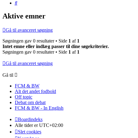
Søg
Aktive emner
Gå til avanceret søgning
Søgningen gav 0 resultater • Side
1
af
1
Intet emne eller indlæg passer til dine søgekriterier.
Søgningen gav 0 resultater • Side
1
af
1
Gå til avanceret søgning
Gå til
FCM & BW
Alt det andet fodbold
Off topic
Debat om debat
FCM & BW - In English
Boardindeks
Alle tider er
UTC+02:00
Slet cookies