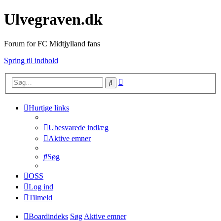
Ulvegraven.dk
Forum for FC Midtjylland fans
Spring til indhold
Avanceret
Søg
søgning
Hurtige links
Ubesvarede indlæg
Aktive emner
Søg
OSS
Log ind
Tilmeld
Boardindeks
Søg
Aktive emner