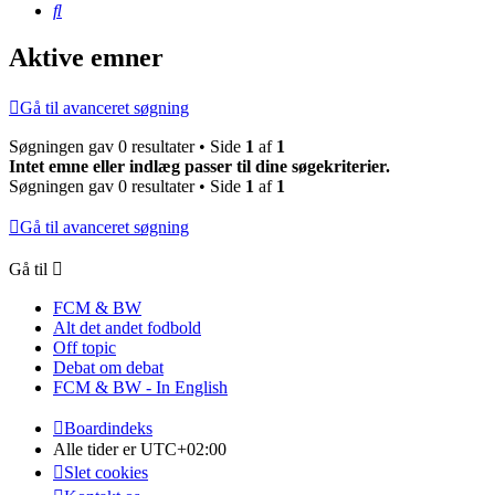
Søg
Aktive emner
Gå til avanceret søgning
Søgningen gav 0 resultater • Side
1
af
1
Intet emne eller indlæg passer til dine søgekriterier.
Søgningen gav 0 resultater • Side
1
af
1
Gå til avanceret søgning
Gå til
FCM & BW
Alt det andet fodbold
Off topic
Debat om debat
FCM & BW - In English
Boardindeks
Alle tider er
UTC+02:00
Slet cookies