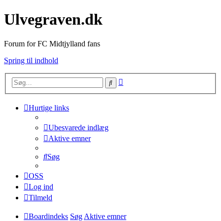
Ulvegraven.dk
Forum for FC Midtjylland fans
Spring til indhold
Avanceret
Søg
søgning
Hurtige links
Ubesvarede indlæg
Aktive emner
Søg
OSS
Log ind
Tilmeld
Boardindeks
Søg
Aktive emner