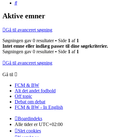
Søg
Aktive emner
Gå til avanceret søgning
Søgningen gav 0 resultater • Side
1
af
1
Intet emne eller indlæg passer til dine søgekriterier.
Søgningen gav 0 resultater • Side
1
af
1
Gå til avanceret søgning
Gå til
FCM & BW
Alt det andet fodbold
Off topic
Debat om debat
FCM & BW - In English
Boardindeks
Alle tider er
UTC+02:00
Slet cookies