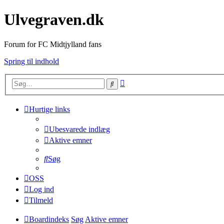
Ulvegraven.dk
Forum for FC Midtjylland fans
Spring til indhold
Avanceret
Søg
søgning
Hurtige links
Ubesvarede indlæg
Aktive emner
Søg
OSS
Log ind
Tilmeld
Boardindeks
Søg
Aktive emner