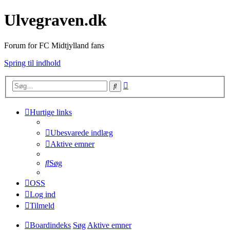
Ulvegraven.dk
Forum for FC Midtjylland fans
Spring til indhold
Avanceret
Søg
søgning
Hurtige links
Ubesvarede indlæg
Aktive emner
Søg
OSS
Log ind
Tilmeld
Boardindeks
Søg
Aktive emner