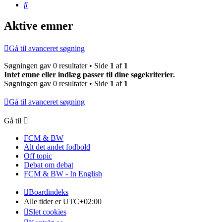
Søg
Aktive emner
Gå til avanceret søgning
Søgningen gav 0 resultater • Side
1
af
1
Intet emne eller indlæg passer til dine søgekriterier.
Søgningen gav 0 resultater • Side
1
af
1
Gå til avanceret søgning
Gå til
FCM & BW
Alt det andet fodbold
Off topic
Debat om debat
FCM & BW - In English
Boardindeks
Alle tider er
UTC+02:00
Slet cookies