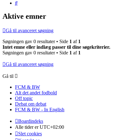
Søg
Aktive emner
Gå til avanceret søgning
Søgningen gav 0 resultater • Side
1
af
1
Intet emne eller indlæg passer til dine søgekriterier.
Søgningen gav 0 resultater • Side
1
af
1
Gå til avanceret søgning
Gå til
FCM & BW
Alt det andet fodbold
Off topic
Debat om debat
FCM & BW - In English
Boardindeks
Alle tider er
UTC+02:00
Slet cookies