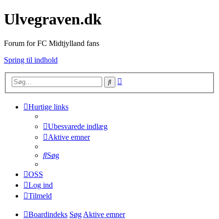
Ulvegraven.dk
Forum for FC Midtjylland fans
Spring til indhold
Avanceret
Søg
søgning
Hurtige links
Ubesvarede indlæg
Aktive emner
Søg
OSS
Log ind
Tilmeld
Boardindeks
Søg
Aktive emner