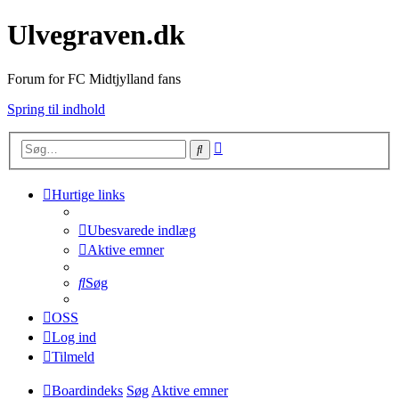
Ulvegraven.dk
Forum for FC Midtjylland fans
Spring til indhold
Avanceret
Søg
søgning
Hurtige links
Ubesvarede indlæg
Aktive emner
Søg
OSS
Log ind
Tilmeld
Boardindeks
Søg
Aktive emner