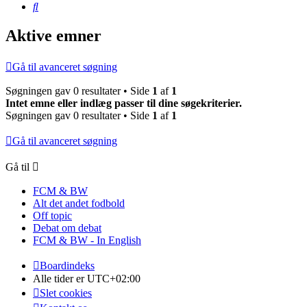
Søg
Aktive emner
Gå til avanceret søgning
Søgningen gav 0 resultater • Side
1
af
1
Intet emne eller indlæg passer til dine søgekriterier.
Søgningen gav 0 resultater • Side
1
af
1
Gå til avanceret søgning
Gå til
FCM & BW
Alt det andet fodbold
Off topic
Debat om debat
FCM & BW - In English
Boardindeks
Alle tider er
UTC+02:00
Slet cookies