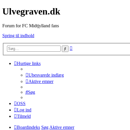
Ulvegraven.dk
Forum for FC Midtjylland fans
Spring til indhold
Avanceret
Søg
søgning
Hurtige links
Ubesvarede indlæg
Aktive emner
Søg
OSS
Log ind
Tilmeld
Boardindeks
Søg
Aktive emner