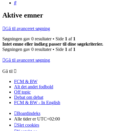
Søg
Aktive emner
Gå til avanceret søgning
Søgningen gav 0 resultater • Side
1
af
1
Intet emne eller indlæg passer til dine søgekriterier.
Søgningen gav 0 resultater • Side
1
af
1
Gå til avanceret søgning
Gå til
FCM & BW
Alt det andet fodbold
Off topic
Debat om debat
FCM & BW - In English
Boardindeks
Alle tider er
UTC+02:00
Slet cookies