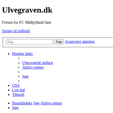
Ulvegraven.dk
Forum for FC Midtjylland fans
Spring til indhold
Avanceret søgning
Søg
Hurtige links
Ubesvarede indlæg
Aktive emner
Søg
OSS
Log ind
Tilmeld
Boardindeks
Søg
Aktive emner
Søg