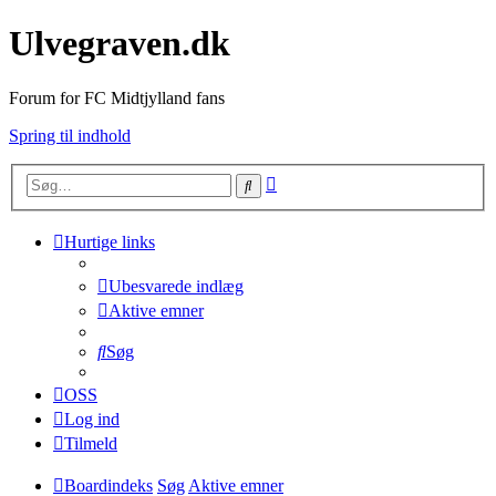
Ulvegraven.dk
Forum for FC Midtjylland fans
Spring til indhold
Avanceret
Søg
søgning
Hurtige links
Ubesvarede indlæg
Aktive emner
Søg
OSS
Log ind
Tilmeld
Boardindeks
Søg
Aktive emner