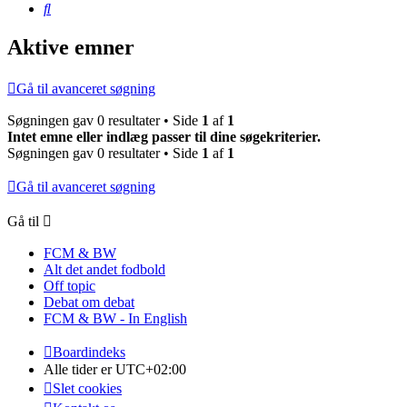
Søg
Aktive emner
Gå til avanceret søgning
Søgningen gav 0 resultater • Side
1
af
1
Intet emne eller indlæg passer til dine søgekriterier.
Søgningen gav 0 resultater • Side
1
af
1
Gå til avanceret søgning
Gå til
FCM & BW
Alt det andet fodbold
Off topic
Debat om debat
FCM & BW - In English
Boardindeks
Alle tider er
UTC+02:00
Slet cookies